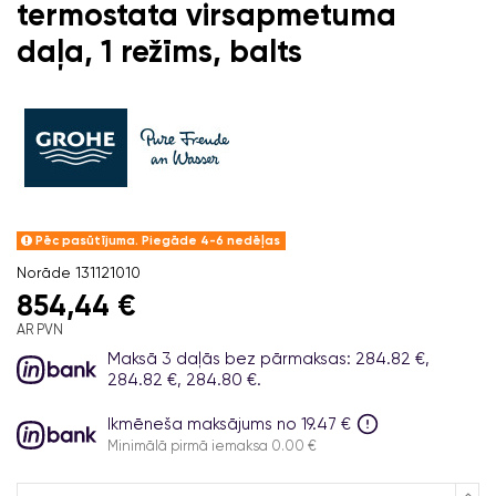
termostata virsapmetuma
daļa, 1 režīms, balts
Pēc pasūtījuma. Piegāde 4-6 nedēļas
Norāde
131121010
854,44 €
AR PVN
Maksā 3 daļās bez pārmaksas: 284.82 €,
284.82 €, 284.80 €.
Ikmēneša maksājums no 19.47 €
Minimālā pirmā iemaksa 0.00 €