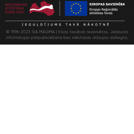
/>
© 1996-2023 SIA MAGMA |
Visas tiesības rezervētas. Jebkuras
informācijas pārpublicēšana bez rakstiskas atļaujas aizliegta.