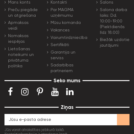
Mans konts
Kontakti
Salons
Preču piegāde
Par MAGMA
Salona darba
un atgriešana
uzņēmumu
laiks: Dd.
10:00-19:00
Apmaksas
Mūsu komanda
(Piektdienās
veidi
Vakances
līdz 18:00)
Nomaksas
Vairumtirdzniecība
Biežāk uzdotie
iespējas
Sertifikāti
jautājumi
Lietošanas
Garantija un
noteikumi un
serviss
privātuma
Sadarbības
politika
partneriem
Seko mums
Ziņas
Jūs varat atrakstīties jebkurā laikā.