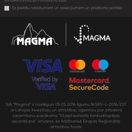
Kontaktinformācija ir atrodama lapā.
Es piekrītu noteikumiem un nosacījumiem un privātuma politikai
SIA “Magma” ir noslēgusi 05.05.2016 līgumu Nr.SKV-L-2016/207
ar Latvijas Investīciju un attīstības aģentūru par atbalsta
saņemšanu pasākuma “Starptautiskās konkurētspējas
veicināšana” ietvaros, ko līdzfinansē Eiropas Reģionālās
attīstības fonds