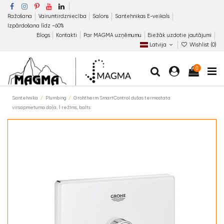
Ražošana
Vairumtirdzniecība
Salons
Santehnikas E-veikals
Izpārdošana līdz −60%
Blogs
Kontakti
Par MAGMA uzņēmumu
Biežāk uzdotie jautājumi
Latvija
Wishlist (
0
)
0
Santehnika
Plumbing
Grohtherm SmartControl dušas termostata
virsapmetuma daļa, 1 režīms, balts