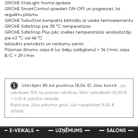
GROHE StarLight hroma apdare
GROHE SmartControl spiediet ON-OFF un pagrieziet, lai
regulētu plūsmu
GROHE TurboStat kompakts kārtridžs ar vaska termoelementu
GROHE SafeStop pie 38 °C temperatūras
GROHE SafeStop Plus pēc izvēles temperatūras ierobežotājs
pie 43 °C vai 46 °C
Iebūvēts pretvārsts un netīrumu sietiņi
Plūsmas ātrums: izeja A (uz ārēju izslēgšanu) = 34 l/min; izeja
B/C = 29 l/min
Uzkrājiet 85.44 punktus (8,54 €) Jūsu kontā.
Jūs
uzkrāsiet 10% no preces vērtības. Katri samaksāti 10,00 €
= 0,10 € uzkrāta atlaide.
Kopā par Jūsu pirkuma grozi Jūs nopelnīsiet 8,54 €
atlaidi.
E-VEIKALS
UZŅĒMUMS
SALONS