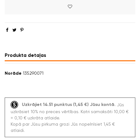
Produkta detaļas
Norāde
135290071
Uzkrājiet 14.51 punktus (1,45 €) Jūsu kontā.
Jūs
uzkrāsiet 10% no preces vērtības. Katri samaksāti 10,00 €
= 0,10 € uzkrāta atlaide.
Kopā par Jūsu pirkuma grozi Jūs nopelnīsiet 1,45 €
atlaidi.