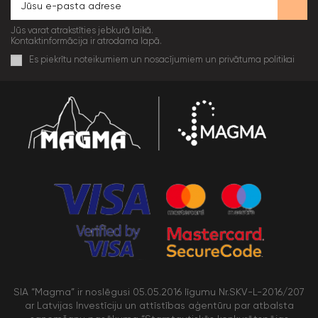
Jūs varat atrakstīties jebkurā laikā.
Kontaktinformācija ir atrodama lapā.
Es piekrītu noteikumiem un nosacījumiem un privātuma politikai
SIA “Magma” ir noslēgusi 05.05.2016 līgumu Nr.SKV-L-2016/207
ar Latvijas Investīciju un attīstības aģentūru par atbalsta