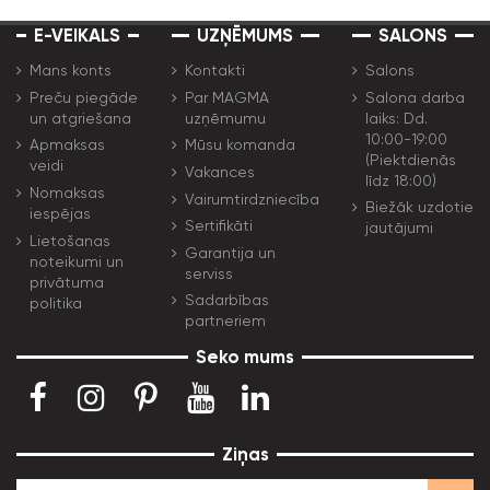
E-VEIKALS
UZŅĒMUMS
SALONS
Mans konts
Kontakti
Salons
Preču piegāde
Par MAGMA
Salona darba
un atgriešana
uzņēmumu
laiks: Dd.
10:00-19:00
Apmaksas
Mūsu komanda
(Piektdienās
veidi
Vakances
līdz 18:00)
Nomaksas
Vairumtirdzniecība
Biežāk uzdotie
iespējas
Sertifikāti
jautājumi
Lietošanas
Garantija un
noteikumi un
serviss
privātuma
Sadarbības
politika
partneriem
Seko mums
Ziņas