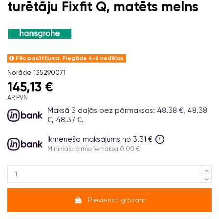
turētāju Fixfit Q, matēts melns
Pēc pasūtījuma. Piegāde 4-6 nedēļas
Norāde
135290071
145,13 €
AR PVN
Maksā 3 daļās bez pārmaksas: 48.38 €, 48.38
€, 48.37 €.
Ikmēneša maksājums no 3.31 €
Minimālā pirmā iemaksa 0.00 €
Pievienot grozam