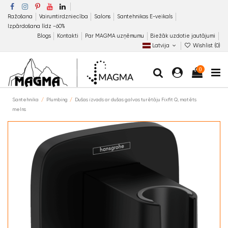
Ražošana
Vairumtirdzniecība
Salons
Santehnikas E-veikals
Izpārdošana līdz −60%
Blogs
Kontakti
Par MAGMA uzņēmumu
Biežāk uzdotie jautājumi
Latvija
Wishlist (
0
)
0
Santehnika
Plumbing
Dušas izvads ar dušas galvas turētāju Fixfit Q, matēts
melns