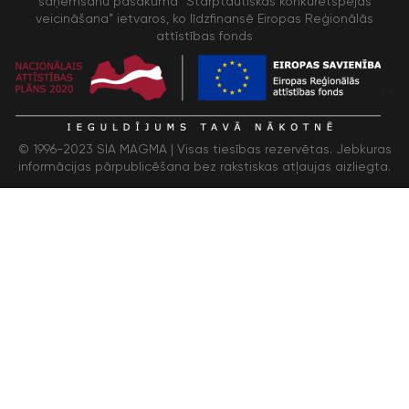
saņemšanu pasākuma “Starptautiskās konkurētspējas
veicināšana” ietvaros, ko līdzfinansē Eiropas Reģionālās
attīstības fonds
/>
© 1996-2023 SIA MAGMA |
Visas tiesības rezervētas. Jebkuras
informācijas pārpublicēšana bez rakstiskas atļaujas aizliegta.