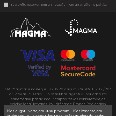
Es piekrītu noteikumiem un nosacījumiem un privātuma politikai
SIA “Magma” ir noslēgusi 05.05.2016 līgumu Nr.SKV-L-2016/207
ar Latvijas Investīciju un attīstības aģentūru par atbalsta
saņemšanu pasākuma “Starptautiskās konkurētspējas
veicināšana” ietvaros, ko līdzfinansē Eiropas Reģionālās
attīstības fonds
Mēs augstu vērtējam Jūsu privātumu. Mēs izmantojam
sīkdatnes, lai uzlabotu Jūsu pārlūkošanas pieredzi, rādītu