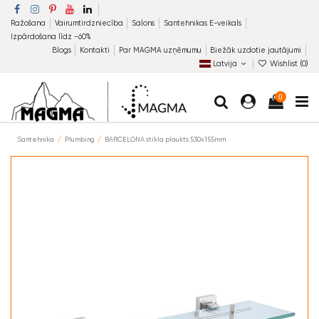
Ražošana
Vairumtirdzniecība
Salons
Santehnikas E-veikals
Izpārdošana līdz −60%
Blogs
Kontakti
Par MAGMA uzņēmumu
Biežāk uzdotie jautājumi
Latvija
Wishlist (
0
)
0
Santehnika
Plumbing
BARCELONA stikla plaukts 530x155mm