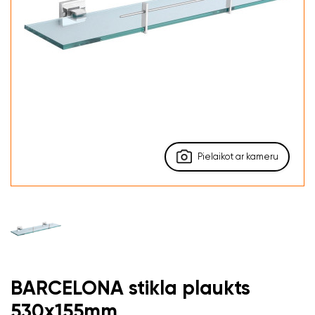
Pielaikot ar kameru
BARCELONA stikla plaukts
530x155mm