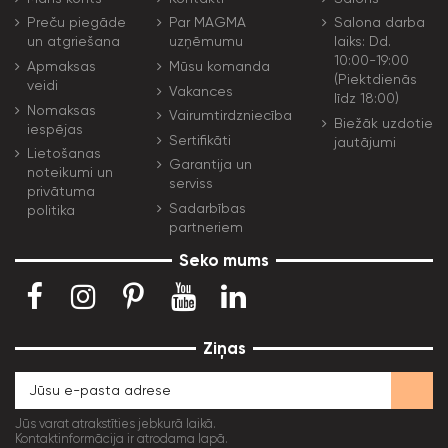
Preču piegāde
Par MAGMA
Salona darba
un atgriešana
uzņēmumu
laiks: Dd.
10:00-19:00
Apmaksas
Mūsu komanda
(Piektdienās
veidi
Vakances
līdz 18:00)
Nomaksas
Vairumtirdzniecība
Biežāk uzdotie
iespējas
Sertifikāti
jautājumi
Lietošanas
Garantija un
noteikumi un
serviss
privātuma
Sadarbības
politika
partneriem
Seko mums
Ziņas
Jūs varat atrakstīties jebkurā laikā.
Kontaktinformācija ir atrodama lapā.