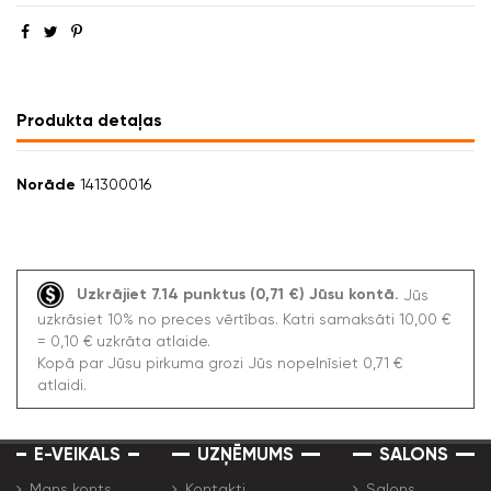
Produkta detaļas
Norāde
141300016
Uzkrājiet 7.14 punktus (0,71 €) Jūsu kontā.
Jūs
uzkrāsiet 10% no preces vērtības. Katri samaksāti 10,00 €
= 0,10 € uzkrāta atlaide.
Kopā par Jūsu pirkuma grozi Jūs nopelnīsiet 0,71 €
atlaidi.
E-VEIKALS
UZŅĒMUMS
SALONS
Mans konts
Kontakti
Salons