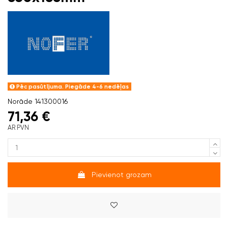
Pēc pasūtījuma. Piegāde 4-6 nedēļas
Norāde
141300016
71,36 €
AR PVN
Pievienot grozam