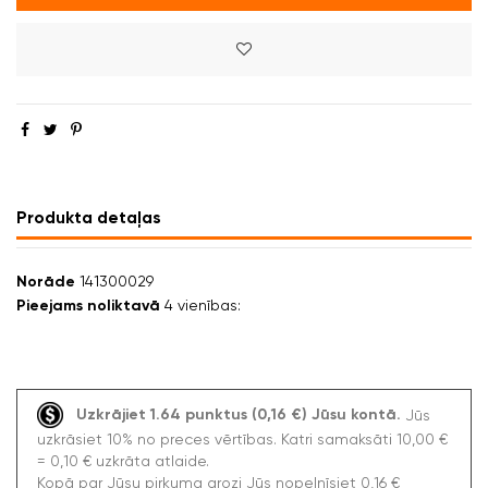
Produkta detaļas
Norāde
141300029
Pieejams noliktavā
4 vienības:
Uzkrājiet 1.64 punktus (0,16 €) Jūsu kontā.
Jūs
uzkrāsiet 10% no preces vērtības. Katri samaksāti 10,00 €
= 0,10 € uzkrāta atlaide.
Kopā par Jūsu pirkuma grozi Jūs nopelnīsiet 0,16 €