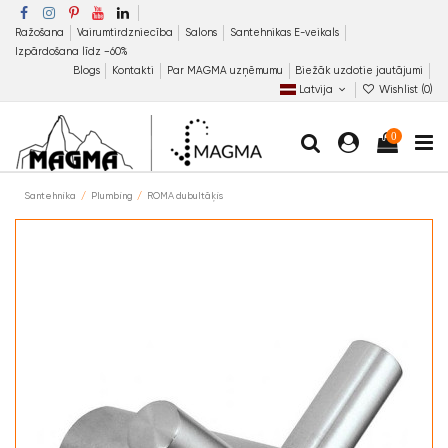
Ražošana
Vairumtirdzniecība
Salons
Santehnikas E-veikals
Izpārdošana līdz −60%
Blogs
Kontakti
Par MAGMA uzņēmumu
Biežāk uzdotie jautājumi
Latvija
Wishlist (
0
)
0
Santehnika
Plumbing
ROMA dubultāķis