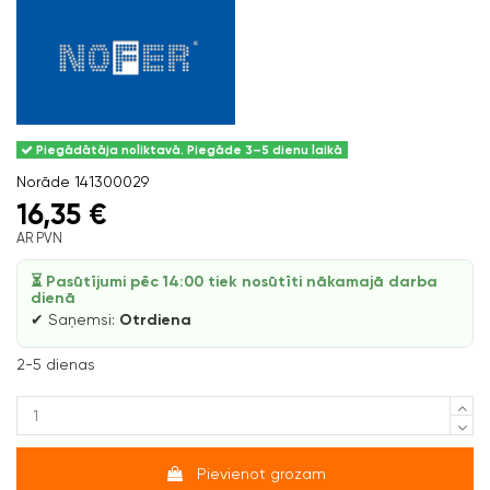
Piegādātāja noliktavā. Piegāde 3–5 dienu laikā
Norāde
141300029
16,35 €
AR PVN
⏳ Pasūtījumi pēc 14:00 tiek nosūtīti nākamajā darba
dienā
✔ Saņemsi:
Otrdiena
2-5 dienas
Pievienot grozam