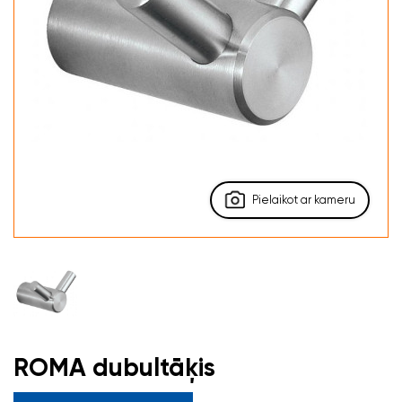
Pielaikot ar kameru
ROMA dubultāķis