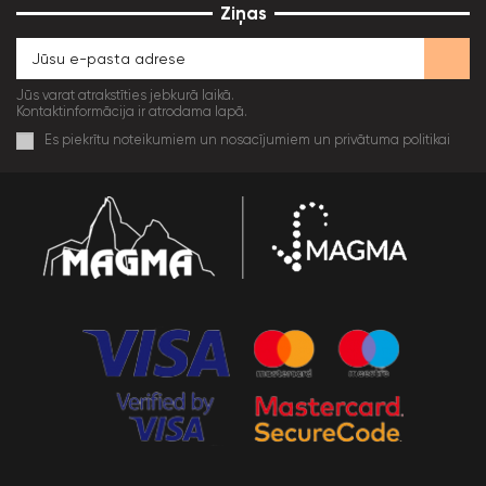
Ziņas
Jūs varat atrakstīties jebkurā laikā.
Kontaktinformācija ir atrodama lapā.
Es piekrītu noteikumiem un nosacījumiem un privātuma politikai