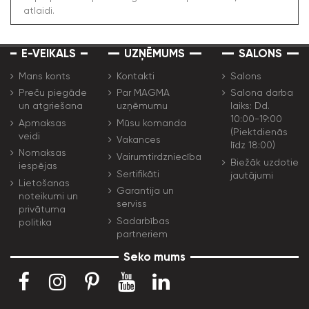
atlaidi.
E-VEIKALS
UZŅĒMUMS
SALONS
Mans konts
Kontakti
Salons
Preču piegāde
Par MAGMA
Salona darba
un atgriešana
uzņēmumu
laiks: Dd.
10:00-19:00
Apmaksas
Mūsu komanda
(Piektdienās
veidi
Vakances
līdz 18:00)
Nomaksas
Vairumtirdzniecība
Biežāk uzdotie
iespējas
Sertifikāti
jautājumi
Lietošanas
Garantija un
noteikumi un
serviss
privātuma
Sadarbības
politika
partneriem
Seko mums