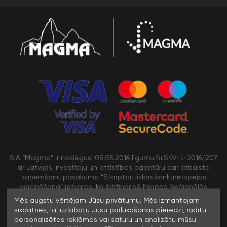
SIA “Magma” ir noslēgusi 05.05.2016 līgumu Nr.SKV-L-2016/207
ar Latvijas Investīciju un attīstības aģentūru par atbalsta
saņemšanu pasākuma “Starptautiskās konkurētspējas
veicināšana” ietvaros, ko līdzfinansē Eiropas Reģionālās
attīstības fonds
Mēs augstu vērtējam Jūsu privātumu. Mēs izmantojam
sīkdatnes, lai uzlabotu Jūsu pārlūkošanas pieredzi, rādītu
personalizētas reklāmas vai saturu un analizētu mūsu