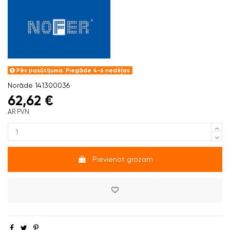
Pēc pasūtījuma. Piegāde 4-6 nedēļas
Norāde
141300036
62,62 €
AR PVN
Pievienot grozam