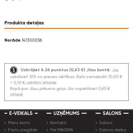
Produkta detaļas
Norāde
141300036
Uzkrājiet 6.26 punktus (0,63 €) Jūsu kontā.
Jūs
uzkrāsiet 10% no preces vērtības. Katri samaksāti 10,00 €
= 0,10 € uzkrāta atlaide.
Kopā par Jūsu pirkuma grozi Jūs nopelnīsiet 0,63 €
atlaidi.
E-VEIKALS
UZŅĒMUMS
SALONS
Mans konts
Kontakti
Salons
Preču piegāde
Par MAGMA
Salona darba