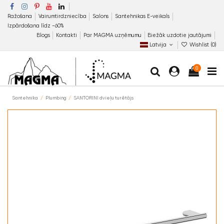
Ražošana
Vairumtirdzniecība
Salons
Santehnikas E-veikals
Izpārdošana līdz −60%
Blogs
Kontakti
Par MAGMA uzņēmumu
Biežāk uzdotie jautājumi
Latvija
Wishlist (
0
)
0
Santehnika
Plumbing
SANTORINI dvieļu turētājs