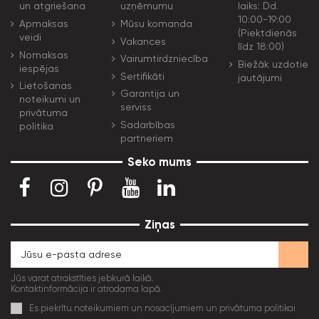
un atgriešana
uzņēmumu
laiks: Dd.
10:00-19:00
Apmaksas
Mūsu komanda
(Piektdienās
veidi
Vakances
līdz 18:00)
Nomaksas
Vairumtirdzniecība
Biežāk uzdotie
iespējas
Sertifikāti
jautājumi
Lietošanas
Garantija un
noteikumi un
serviss
privātuma
Sadarbības
politika
partneriem
Seko mums
Ziņas
Jūs varat atrakstīties jebkurā laikā.
Kontaktinformācija ir atrodama lapā.
Es piekrītu noteikumiem un nosacījumiem un privātuma politikai