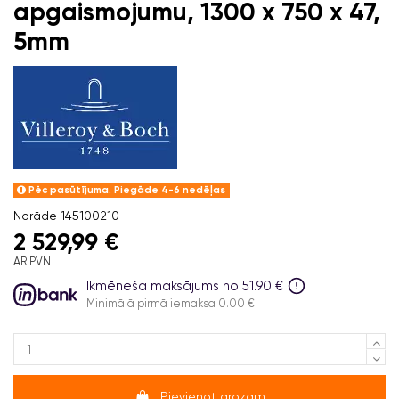
apgaismojumu, 1300 x 750 x 47,
5mm
Pēc pasūtījuma. Piegāde 4-6 nedēļas
Norāde
145100210
2 529,99 €
AR PVN
Ikmēneša maksājums no 51.90 €
Minimālā pirmā iemaksa 0.00 €
Pievienot grozam