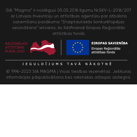
SIA “Magma” ir noslēgusi 05.05.2016 līgumu Nr.SKV-L-2016/207
ar Latvijas Investīciju un attīstības aģentūru par atbalsta
saņemšanu pasākuma “Starptautiskās konkurētspējas
veicināšana” ietvaros, ko līdzfinansē Eiropas Reģionālās
attīstības fonds
/>
© 1996-2023 SIA MAGMA |
Visas tiesības rezervētas. Jebkuras
informācijas pārpublicēšana bez rakstiskas atļaujas aizliegta.