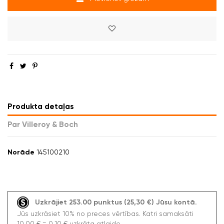
Produkta detaļas
Par Villeroy & Boch
Norāde
145100210
Uzkrājiet 253.00 punktus (25,30 €) Jūsu kontā.
Jūs uzkrāsiet 10% no preces vērtības. Katri samaksāti
10,00 € = 0,10 € uzkrāta atlaide.