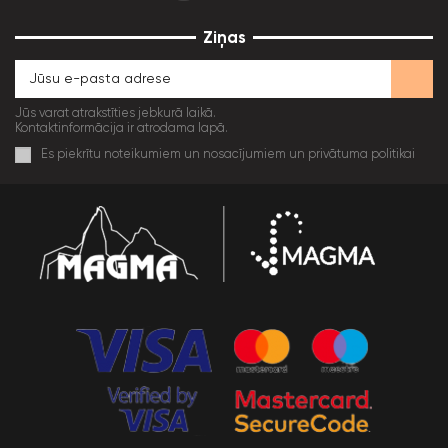
Ziņas
Jūs varat atrakstīties jebkurā laikā.
Kontaktinformācija ir atrodama lapā.
Es piekrītu noteikumiem un nosacījumiem un privātuma politikai