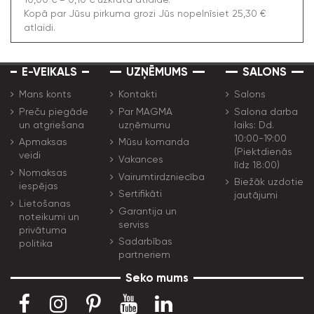
Kopā par Jūsu pirkuma grozi Jūs nopelnīsiet 25,30 €
atlaidi.
E-VEIKALS
UZŅĒMUMS
SALONS
Mans konts
Kontakti
Salons
Preču piegāde
Par MAGMA
Salona darba
un atgriešana
uzņēmumu
laiks: Dd.
10:00-19:00
Apmaksas
Mūsu komanda
(Piektdienās
veidi
Vakances
līdz 18:00)
Nomaksas
Vairumtirdzniecība
Biežāk uzdotie
iespējas
Sertifikāti
jautājumi
Lietošanas
Garantija un
noteikumi un
serviss
privātuma
Sadarbības
politika
partneriem
Seko mums