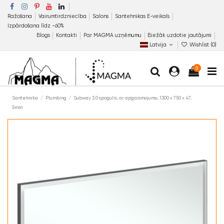
Ražošana
Vairumtirdzniecība
Salons
Santehnikas E-veikals
Izpārdošana līdz −60%
Blogs
Kontakti
Par MAGMA uzņēmumu
Biežāk uzdotie jautājumi
Latvija
Wishlist (
0
)
0
Santehnika
Plumbing
Subway 3.0 spogulis, ar apgaismojumu, 1300 x 750 x 47,
5mm