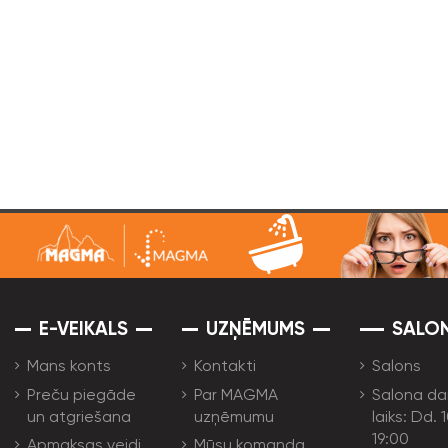
E-VEIKALS
UZŅĒMUMS
SALO
Mans konts
Kontakti
Salons
Preču piegāde
Par MAGMA
Salona da
un atgriešana
uzņēmumu
laiks: Dd. 
19:00
Apmaksas veidi
Mūsu komanda