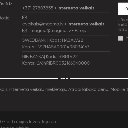
ās līdz
+371 27803855
▪
Interneta veikals
dotie
Jūs 
eveikals@magma.lv
▪
Interneta veikals
laikā
atro
magma@magma.lv
▪ Birojs
SWEDBANK | Kods: HABALV22
Konts: LV17HABA0001408034167
RIB BANKA| Kods: RIBRLV22
Konts: LV64RIBR00321660N0000
---
7 ar Latvijas Investīciju un
tarptautiskās