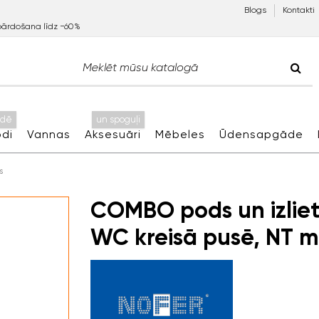
Blogs
Kontakti
pārdošana līdz −60%
idē
un spoguļi
di
Vannas
Aksesuāri
Mēbeles
Ūdensapgāde
s
COMBO pods un izliet
WC kreisā pusē, NT m