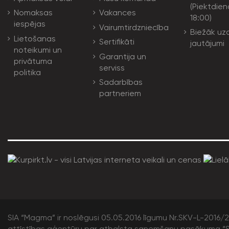
(Piektdien
Nomaksas
Vakances
18:00)
iespējas
Vairumtirdzniecība
Biežāk uz
Lietošanas
Sertifikāti
jautājumi
noteikumi un
Garantija un
privātuma
serviss
politika
Sadarbības
partneriem
SIA “Magma” ir noslēgusi 05.05.2016 līgumu Nr.SKV-L-2016/20
attīstības aģentūru par atbalsta saņemšanu pasākuma “S