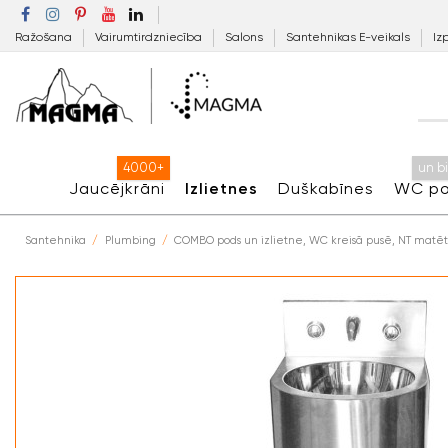
Ražošana
Vairumtirdzniecība
Salons
Santehnikas E-veikals
Iz
4000+
un b
Jaucējkrāni
Izlietnes
Duškabīnes
WC po
Santehnika
Plumbing
COMBO pods un izlietne, WC kreisā pusē, NT matēt