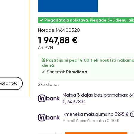
Piegādātāja noliktavā. Piegāde 3–5 dienu lai
Norāde
146400520
1 947,88 €
AR PVN
⏳ Pasūtījumi pēc 14:00 tiek nosūtīti nākam
dienā
✔ Saņemsi:
Pirmdiena
kot ar foto
2-5 dienas
Maksā 3 daļās bez pārmaksas: 649
€, 649.28 €.
Ikmēneša maksājums no 39.95 €
Minimālā pirmā iemaksa 0.00 €