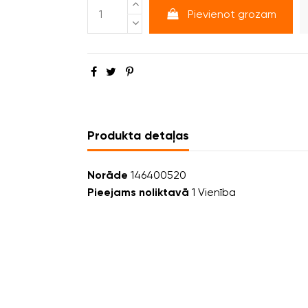
Pievienot grozam
Produkta detaļas
Norāde
146400520
Pieejams noliktavā
1 Vienība