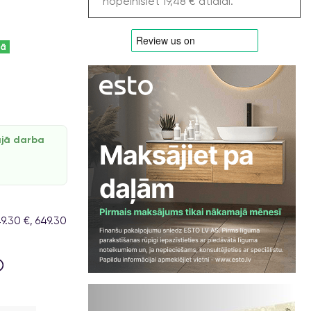
nopelnīsiet 19,48 € atlaidi.
kā
ajā darba
.30 €, 649.30