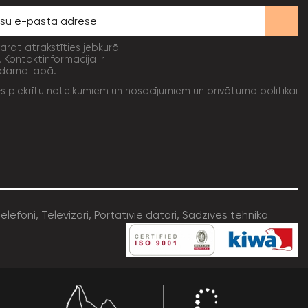
varat atrakstīties jebkurā
. Kontaktinformācija ir
dama lapā.
Es piekrītu noteikumiem un nosacījumiem un privātuma politikai