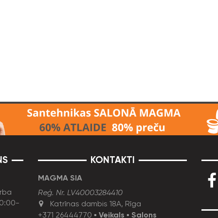
NS
KONTAKTI
MAGMA SIA
rba
Reģ. Nr. LV40003284410
10:00-
Katrīnas dambis 18A, Rīga
+371 26444770
▪
Veikals
▪
Salons