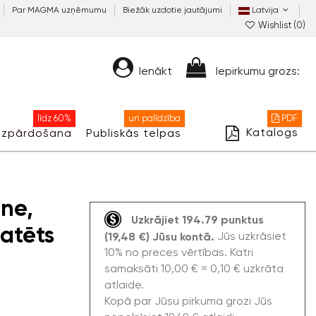
Par MAGMA uzņēmumu
Biežāk uzdotie jautājumi
Latvija
Wishlist (
0
)
Ienākt
Iepirkumu grozs:
līdz 60%
un palīdzība
PDF
Katalogs
Izpārdošana
Publiskās telpas
ne,
Uzkrājiet 194.79 punktus
atēts
Jūs uzkrāsiet
(19,48 €) Jūsu kontā.
10% no preces vērtības. Katri
samaksāti 10,00 € = 0,10 € uzkrāta
atlaide.
Kopā par Jūsu pirkuma grozi Jūs