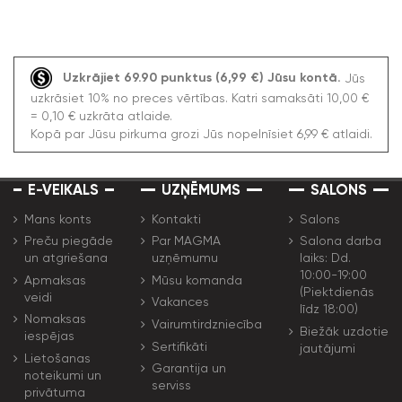
Uzkrājiet 69.90 punktus (6,99 €) Jūsu kontā.
Jūs
uzkrāsiet 10% no preces vērtības. Katri samaksāti 10,00 €
= 0,10 € uzkrāta atlaide.
Kopā par Jūsu pirkuma grozi Jūs nopelnīsiet 6,99 € atlaidi.
E-VEIKALS
UZŅĒMUMS
SALONS
Mans konts
Kontakti
Salons
Preču piegāde
Par MAGMA
Salona darba
un atgriešana
uzņēmumu
laiks: Dd.
10:00-19:00
Apmaksas
Mūsu komanda
(Piektdienās
veidi
Vakances
līdz 18:00)
Nomaksas
Vairumtirdzniecība
Biežāk uzdotie
iespējas
Sertifikāti
jautājumi
Lietošanas
Garantija un
noteikumi un
serviss
privātuma