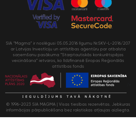
SIA “Magma” ir noslēgusi 05.05.2016 līgumu Nr.SKV-L-2016/207
ar Latvijas Investīciju un attīstības aģentūru par atbalsta
saņemšanu pasākuma “Starptautiskās konkurētspējas
veicināšana” ietvaros, ko līdzfinansē Eiropas Reģionālās
attīstības fonds
/>
© 1996-2023 SIA MAGMA |
Visas tiesības rezervētas. Jebkuras
informācijas pārpublicēšana bez rakstiskas atļaujas aizliegta.