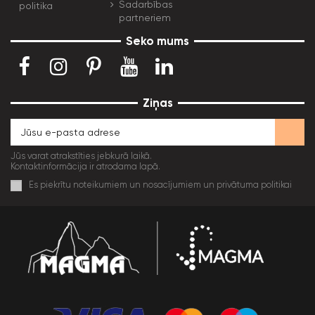
Sadarbības
politika
partneriem
Seko mums
Ziņas
Jūs varat atrakstīties jebkurā laikā.
Kontaktinformācija ir atrodama lapā.
Es piekrītu noteikumiem un nosacījumiem un privātuma politikai