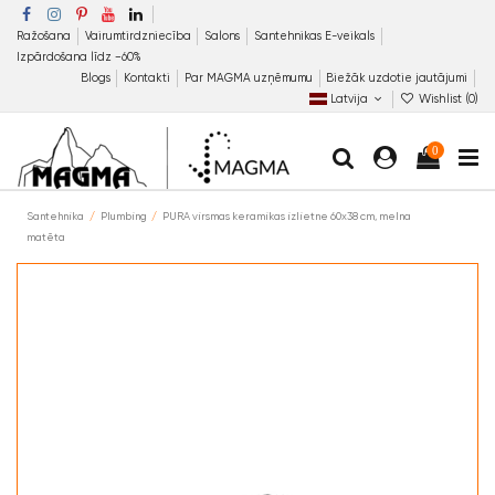
Ražošana
Vairumtirdzniecība
Salons
Santehnikas E-veikals
Izpārdošana līdz −60%
Blogs
Kontakti
Par MAGMA uzņēmumu
Biežāk uzdotie jautājumi
Latvija
Wishlist (
0
)
0
Santehnika
Plumbing
PURA virsmas keramikas izlietne 60x38 cm, melna
matēta