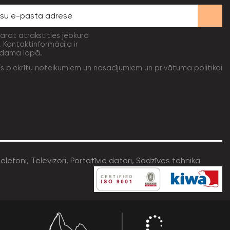
varat atrakstīties jebkurā
. Kontaktinformācija ir
dama lapā.
Es piekrītu noteikumiem un nosacījumiem un privātuma politikai