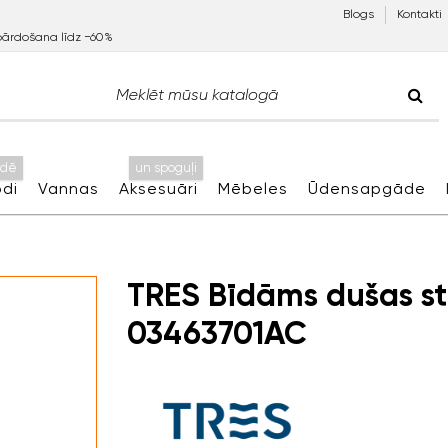
Blogs
Kontakti
pārdošana līdz −60%
idē
un spoguļi
di
Vannas
Aksesuāri
Mēbeles
Ūdensapgāde
TRES Bīdāms dušas sti
03463701AC