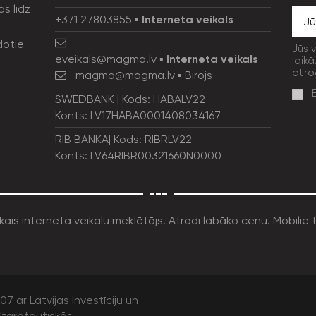
ās līdz
+371 27803855
▪
Interneta veikals
dotie
Jūs 
eveikals@magma.lv
▪
Interneta veikals
laikā
atro
magma@magma.lv
▪ Birojs
SWEDBANK | Kods: HABALV22
Konts: LV17HABA0001408034167
RIB BANKA| Kods: RIBRLV22
Konts: LV64RIBR00321660N0000
---
7 ar Latvijas Investīciju un
tarptautiskās