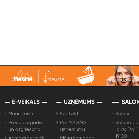
E-VEIKALS
UZŅĒMUMS
SALO
Mans konts
Kontakti
Salons
Preču piegāde
Par MAGMA
Salona da
un atgriešana
uzņēmumu
laiks: Dd. 
19:00
Apmaksas veidi
Mūsu komanda