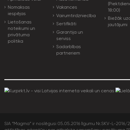
(Piektdien
Nomaksas
Vakances
18:00)
iespējas
Vairumtirdzniecība
Biežāk uz
Lietošanas
Sertifikāti
jautājumi
noteikumi un
Garantija un
privātuma
serviss
politika
Sadarbības
partneriem
SIA “Magma” ir noslēgusi 05.05.2016 līgumu Nr.SKV-L-2016/20
attīstības aģentūru par atbalsta saņemšanu pasākuma “S