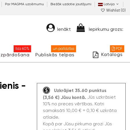
Par MAGMA uzņēmumu
Biežāk uzdotie jautājumi
Latvija
Wishlist (
0
)
Ienākt
Iepirkumu grozs:
līdz 60%
un palīdzība
PDF
Katalogs
Izpārdošana
Publiskās telpas
enis -
Uzkrājiet 35.60 punktus
Jūs uzkrāsiet
(3,56 €) Jūsu kontā.
10% no preces vērtības. Katri
samaksāti 10,00 € = 0,10 € uzkrāta
atlaide.
Kopā par Jūsu pirkuma grozi Jūs