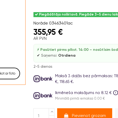
Piegādātāja noliktavā. Piegāde 3–5 dienu lai
Norāde
03463401ac
355,95 €
AR PVN
⚡ Pasūtiet pirms plkst. 14:00 – nosūtīsim šo
✔ Saņemsi:
Otrdiena
2-5 dienas
kot ar foto
Maksā 3 daļās bez pārmaksas: 118.
€, 118.65 €.
Ikmēneša maksājums no 8.12 €
Minimālā pirmā iemaksa 0.00 €
Pievienot grozam