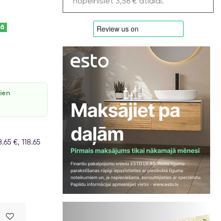
nopelnīsiet 3,56 € atlaidi.
kā
dien
65 €, 118.65