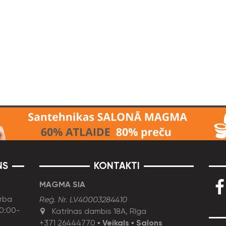
NS
KONTAKTI
MAGMA SIA
rba
Reģ. Nr. LV40003284410
10:00-
Katrīnas dambis 18A, Rīga
+371 26444770
▪
Veikals
▪
Salons