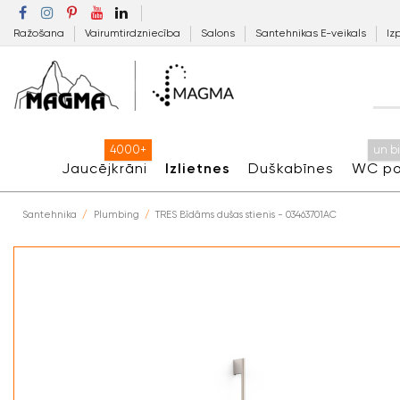
Ražošana
Vairumtirdzniecība
Salons
Santehnikas E-veikals
Iz
4000+
un b
Jaucējkrāni
Izlietnes
Duškabīnes
WC po
Santehnika
Plumbing
TRES Bīdāms dušas stienis - 03463701AC