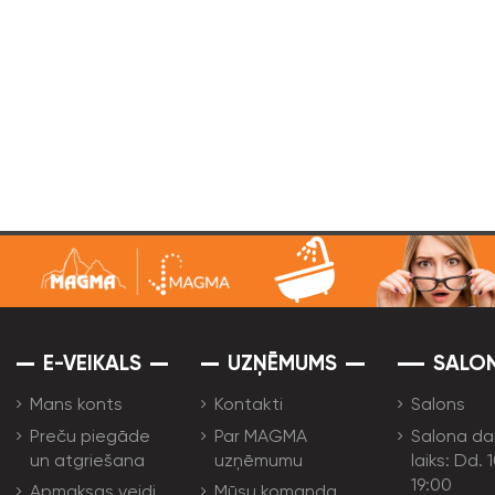
E-VEIKALS
UZŅĒMUMS
SALO
Mans konts
Kontakti
Salons
Preču piegāde
Par MAGMA
Salona da
un atgriešana
uzņēmumu
laiks: Dd. 
19:00
Apmaksas veidi
Mūsu komanda