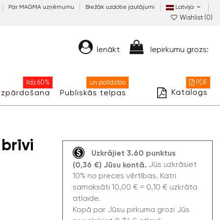
Par MAGMA uzņēmumu
Biežāk uzdotie jautājumi
Latvija
Wishlist (
0
)
Ienākt
Iepirkumu grozs:
līdz 60%
un palīdzība
PDF
Katalogs
Izpārdošana
Publiskās telpas
brīvi
Uzkrājiet 3.60 punktus
Jūs uzkrāsiet
(0,36 €) Jūsu kontā.
10% no preces vērtības. Katri
samaksāti 10,00 € = 0,10 € uzkrāta
atlaide.
Kopā par Jūsu pirkuma grozi Jūs