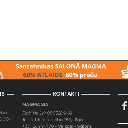
NS
KONTAKTI
MAGMA SIA
rba
Reģ. Nr. LV40003284410
10:00-
Katrīnas dambis 18A, Rīga
+371 26444770
▪
Veikals
▪
Salons