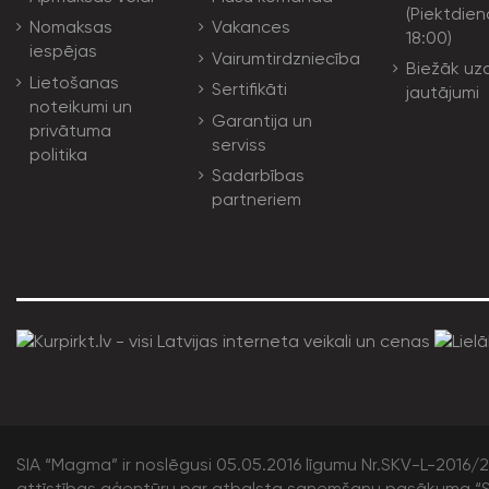
(Piektdien
Nomaksas
Vakances
18:00)
iespējas
Vairumtirdzniecība
Biežāk uz
Lietošanas
Sertifikāti
jautājumi
noteikumi un
Garantija un
privātuma
serviss
politika
Sadarbības
partneriem
SIA “Magma” ir noslēgusi 05.05.2016 līgumu Nr.SKV-L-2016/20
attīstības aģentūru par atbalsta saņemšanu pasākuma “S