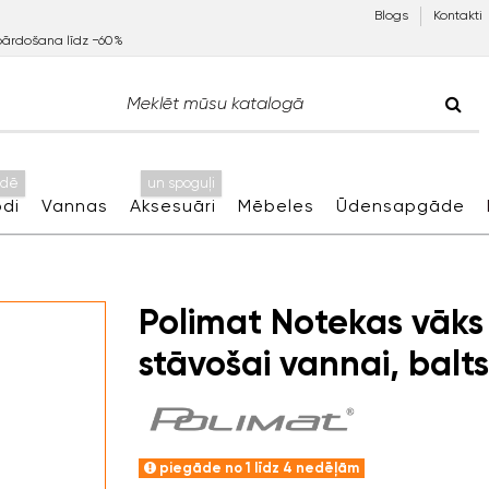
Blogs
Kontakti
pārdošana līdz −60%
idē
un spoguļi
di
Vannas
Aksesuāri
Mēbeles
Ūdensapgāde
Polimat Notekas vāks 
stāvošai vannai, balts
piegāde no 1 līdz 4 nedēļām