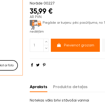
Norāde
00227
35,99 €
AR PVN
Piegāde ar kurjeru:
pēc pasūtījuma, no 1 
nedēļām
Pievienot grozam
kot ar foto
Apraksts
Produkta detaļas
Notekas vāks brīvi stāvošai vannai