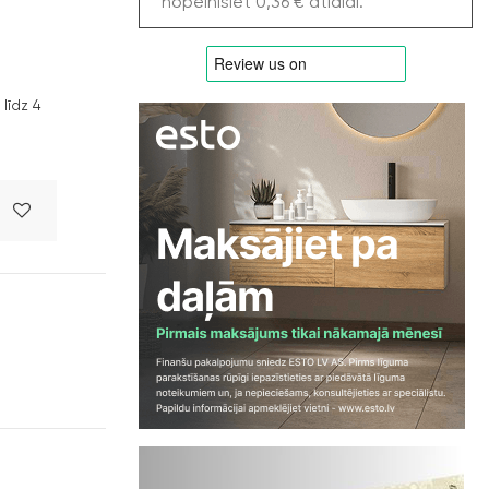
nopelnīsiet 0,36 € atlaidi.
līdz 4