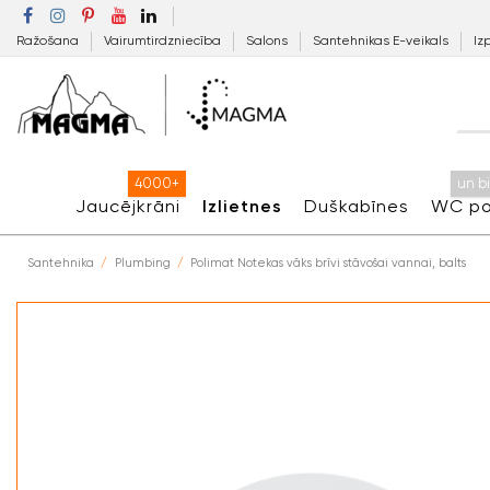
Ražošana
Vairumtirdzniecība
Salons
Santehnikas E-veikals
Iz
4000+
un b
Jaucējkrāni
Izlietnes
Duškabīnes
WC po
Santehnika
Plumbing
Polimat Notekas vāks brīvi stāvošai vannai, balts