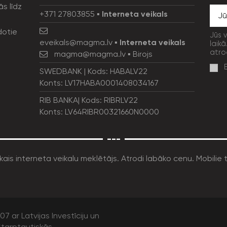
ās līdz
+371 27803855
▪
Interneta veikals
dotie
Jūs 
eveikals@magma.lv
▪
Interneta veikals
laikā
atro
magma@magma.lv
▪ Birojs
SWEDBANK | Kods: HABALV22
Konts: LV17HABA0001408034167
RIB BANKA| Kods: RIBRLV22
Konts: LV64RIBR00321660N0000
---
7 ar Latvijas Investīciju un
tarptautiskās