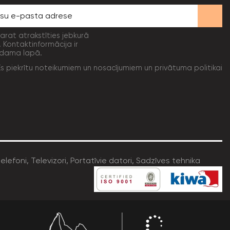
varat atrakstīties jebkurā
. Kontaktinformācija ir
dama lapā.
Es piekrītu noteikumiem un nosacījumiem un privātuma politikai