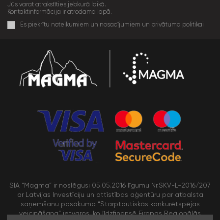
Jūs varat atrakstīties jebkurā laikā.
Kontaktinformācija ir atrodama lapā.
Es piekrītu noteikumiem un nosacījumiem un privātuma politikai
SIA “Magma” ir noslēgusi 05.05.2016 līgumu Nr.SKV-L-2016/207
ar Latvijas Investīciju un attīstības aģentūru par atbalsta
saņemšanu pasākuma “Starptautiskās konkurētspējas
veicināšana” ietvaros, ko līdzfinansē Eiropas Reģionālās