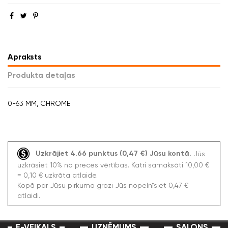
Apraksts
Produkta detaļas
0-63 MM, CHROME
Uzkrājiet 4.66 punktus (0,47 €) Jūsu kontā.
Jūs
uzkrāsiet 10% no preces vērtības. Katri samaksāti 10,00 €
= 0,10 € uzkrāta atlaide.
Kopā par Jūsu pirkuma grozi Jūs nopelnīsiet 0,47 €
atlaidi.
E-VEIKALS
UZŅĒMUMS
SALONS