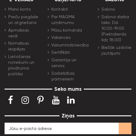
Mans konts
Kontakti
Salons
Preču piegāde
Par MAGMA
Salona darba
un atgriešana
uzņēmumu
laiks: Dd.
10:00-19:00
Apmaksas
Mūsu komanda
(Piektdienās
veidi
Vakances
līdz 18:00)
Nomaksas
Vairumtirdzniecība
Biežāk uzdotie
iespējas
Sertifikāti
jautājumi
Lietošanas
Garantija un
noteikumi un
serviss
privātuma
Sadarbības
politika
partneriem
Seko mums
Ziņas