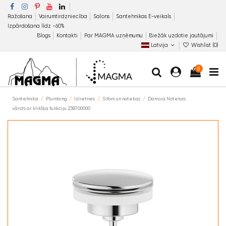
Ražošana
Vairumtirdzniecība
Salons
Santehnikas E-veikals
Izpārdošana līdz −60%
Blogs
Kontakti
Par MAGMA uzņēmumu
Biežāk uzdotie jautājumi
Latvija
Wishlist (
0
)
0
Santehnika
Plumbing
Izlietnes
Sifoni un notekas
Damixa Notekas
vārsts ar klikšķa funkciju 238700000