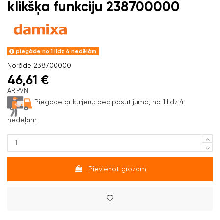
klikšķa funkciju 238700000
piegāde no 1 līdz 4 nedēļām
Norāde
238700000
46,61 €
AR PVN
Piegāde ar kurjeru:
pēc pasūtījuma, no 1 līdz 4
nedēļām
Pievienot grozam