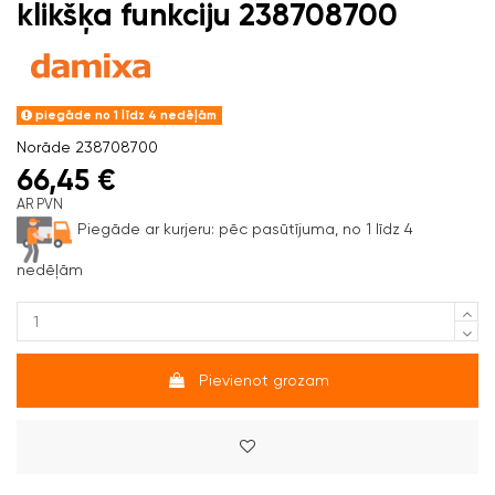
klikšķa funkciju 238708700
piegāde no 1 līdz 4 nedēļām
Norāde
238708700
66,45 €
AR PVN
Piegāde ar kurjeru:
pēc pasūtījuma, no 1 līdz 4
nedēļām
Pievienot grozam