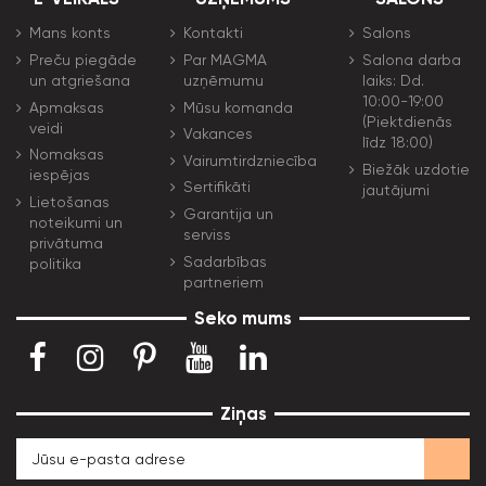
Mans konts
Kontakti
Salons
Preču piegāde
Par MAGMA
Salona darba
un atgriešana
uzņēmumu
laiks: Dd.
10:00-19:00
Apmaksas
Mūsu komanda
(Piektdienās
veidi
Vakances
līdz 18:00)
Nomaksas
Vairumtirdzniecība
Biežāk uzdotie
iespējas
Sertifikāti
jautājumi
Lietošanas
Garantija un
noteikumi un
serviss
privātuma
Sadarbības
politika
partneriem
Seko mums
Ziņas