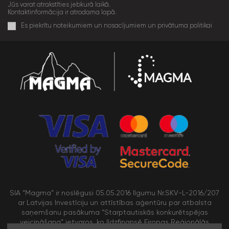
Jūs varat atrakstīties jebkurā laikā.
Kontaktinformācija ir atrodama lapā.
Es piekrītu noteikumiem un nosacījumiem un privātuma politikai
SIA “Magma” ir noslēgusi 05.05.2016 līgumu Nr.SKV-L-2016/207
ar Latvijas Investīciju un attīstības aģentūru par atbalsta
saņemšanu pasākuma “Starptautiskās konkurētspējas
veicināšana” ietvaros, ko līdzfinansē Eiropas Reģionālās