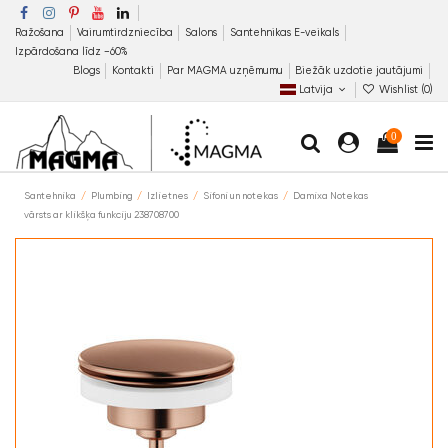
Ražošana
Vairumtirdzniecība
Salons
Santehnikas E-veikals
Izpārdošana līdz −60%
Blogs
Kontakti
Par MAGMA uzņēmumu
Biežāk uzdotie jautājumi
Latvija
Wishlist (
0
)
0
Santehnika
Plumbing
Izlietnes
Sifoni un notekas
Damixa Notekas
vārsts ar klikšķa funkciju 238708700