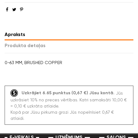
Apraksts
Produkta detaļas
0-63 MM, BRUSHED COPPER
Uzkrājiet 6.65 punktus (0,67 €) Jūsu kontā.
Jūs
uzkrāsiet 10% no preces vērtības. Katri samaksāti 10,00 €
= 0,10 € uzkrāta atlaide.
Kopā par Jūsu pirkuma grozi Jūs nopelnīsiet 0,67 €
atlaidi.
E-VEIKALS
UZŅĒMUMS
SALONS