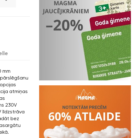
elle
90 mm
s pārslēgšanu
opcijas
cija atmiņas
mas
ums 230V
 līdzstrāva
ādāt bez
 pasargātu
ikā.