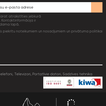
varat atrakstīties jebkurā
. Kontaktinformācija ir
dama lapā.
Es piekrītu noteikumiem un nosacījumiem un privātuma politikai