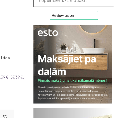
nopelnīsiet 1,72 € atlaidi.
līdz 4
9 €, 57.39 €,