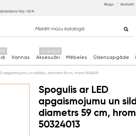
Blogs
Kontakti
pārdošana līdz −60%
idē
un spoguļi
di
Vannas
Aksesuāri
Mēbeles
Ūdensapgāde
ED apgaismojumu un sildītāju, diametrs 59 cm, hroms 50324013
Spogulis ar LED
apgaismojumu un sild
diametrs 59 cm, hrom
50324013