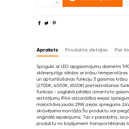
Apraksts
Produkta detaļas
Par ki
Spogulis ar LED apgaismojumu diametrs 5
skārienjutīgs slēdzis ar krāsu temperatūra
un aptumšošanas funkciju 3 gaismas krāsu 
(2700K, 4000K, 6500K) pretaizsvīšanas funk
funkcija - saglabā pēdējo izmantoto gais
iestatījumu IP44 aizsardzība ieejas sprieg
maiņstrāva jauda 29W izejas spriegums 24V
skrūvējama montāža Šo produktu var pieg
oriģinālā iepakojuma. Tas ir paredzēts, lai
produktu no bojājumiem transportēšanas la