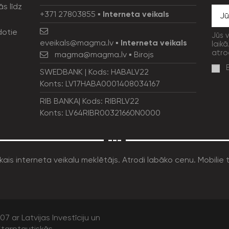
ās līdz
+371 27803855
▪
Interneta veikals
dotie
Jūs 
eveikals@magma.lv
▪
Interneta veikals
laikā
atro
magma@magma.lv
▪ Birojs
SWEDBANK | Kods: HABALV22
Konts: LV17HABA0001408034167
RIB BANKA| Kods: RIBRLV22
Konts: LV64RIBR00321660N0000
---
7 ar Latvijas Investīciju un
tarptautiskās