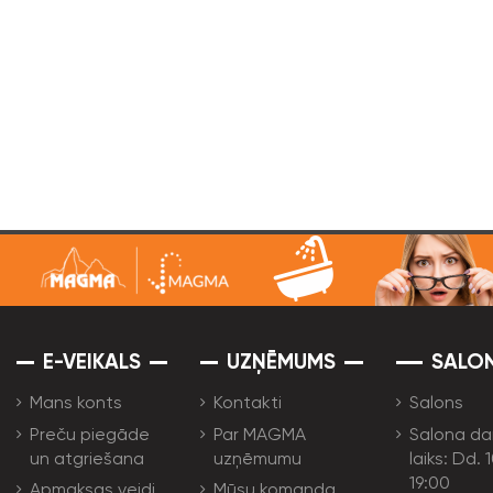
E-VEIKALS
UZŅĒMUMS
SALO
Mans konts
Kontakti
Salons
Preču piegāde
Par MAGMA
Salona da
un atgriešana
uzņēmumu
laiks: Dd. 
19:00
Apmaksas veidi
Mūsu komanda