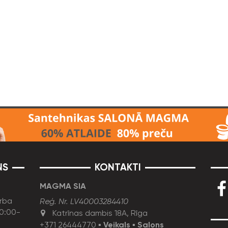
NS
KONTAKTI
MAGMA SIA
rba
Reģ. Nr. LV40003284410
10:00-
Katrīnas dambis 18A, Rīga
+371 26444770
▪
Veikals
▪
Salons