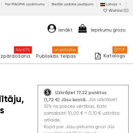
Par MAGMA uzņēmumu
Biežāk uzdotie jautājumi
Latvija
Wishlist (
0
)
Ienākt
Iepirkumu grozs:
līdz 60%
un palīdzība
PDF
Katalogs
Izpārdošana
Publiskās telpas
Uzkrājiet 17.22 punktus
ītāju,
Jūs uzkrāsiet
(1,72 €) Jūsu kontā.
10% no preces vērtības. Katri
s
samaksāti 10,00 € = 0,10 € uzkrāta
atlaide.
Kopā par Jūsu pirkuma grozi Jūs