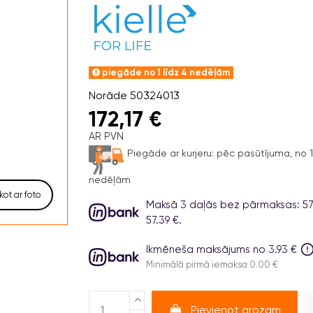
piegāde no 1 līdz 4 nedēļām
Norāde
50324013
172,17 €
AR PVN
Piegāde ar kurjeru:
pēc pasūtījuma, no 1 
nedēļām
kot ar foto
Maksā 3 daļās bez pārmaksas: 57.3
57.39 €.
Ikmēneša maksājums no 3.93 €
Minimālā pirmā iemaksa 0.00 €
Pievienot grozam