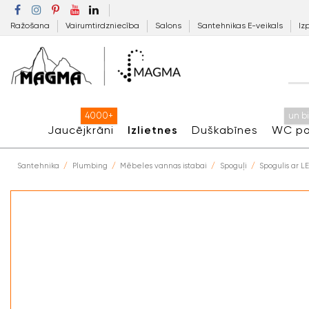
Ražošana
Vairumtirdzniecība
Salons
Santehnikas E-veikals
Iz
4000+
un b
Jaucējkrāni
Izlietnes
Duškabīnes
WC po
Santehnika
Plumbing
Mēbeles vannas istabai
Spoguļi
Spogulis ar L