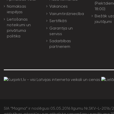
(Piektdien
Nomaksas
Vakances
18:00)
iespējas
Vairumtirdzniecība
Biežāk uz
Lietošanas
Sertifikāti
jautājumi
noteikumi un
Garantija un
privātuma
serviss
politika
Sadarbības
partneriem
SIA “Magma” ir noslēgusi 05.05.2016 līgumu Nr.SKV-L-2016/20
attīstības aģentūru par atbalsta saņemšanu pasākuma “S