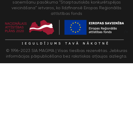
saņemšanu pasākuma “Starptautiskās konkurētspējas
veicināšana” ietvaros, ko līdzfinansē Eiropas Reģionālās
attīstības fonds
/>
© 1996-2023 SIA MAGMA |
Visas tiesības rezervētas. Jebkuras
informācijas pārpublicēšana bez rakstiskas atļaujas aizliegta.