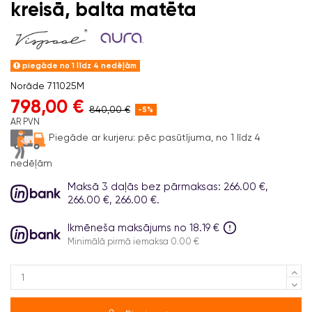
kreisā, balta matēta
piegāde no 1 līdz 4 nedēļām
Norāde
711025M
798,00 €
840,00 €
-5%
AR PVN
Piegāde ar kurjeru:
pēc pasūtījuma, no 1 līdz 4
nedēļām
Maksā 3 daļās bez pārmaksas: 266.00 €,
266.00 €, 266.00 €.
Ikmēneša maksājums no 18.19 €
Minimālā pirmā iemaksa 0.00 €