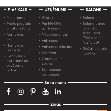
E-VEIKALS
UZŅĒMUMS
SALONS
Mans konts
Kontakti
Salons
Preču piegāde
Par MAGMA
Salona darba
un atgriešana
uzņēmumu
laiks: Dd.
10:00-19:00
Apmaksas
Mūsu komanda
(Piektdienās
veidi
Vakances
līdz 18:00)
Nomaksas
Vairumtirdzniecība
Biežāk uzdotie
iespējas
Sertifikāti
jautājumi
Lietošanas
Garantija un
noteikumi un
serviss
privātuma
Sadarbības
politika
partneriem
Seko mums
Ziņas