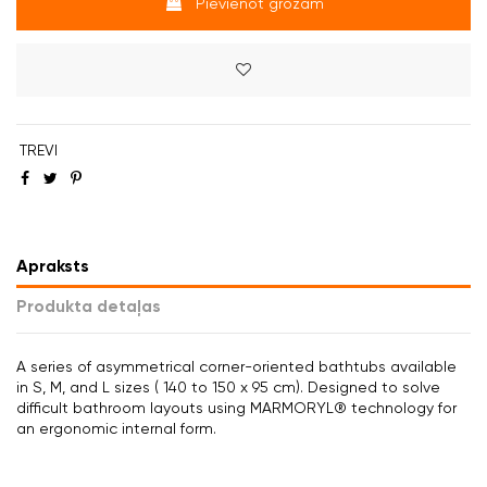
Pievienot grozam
TREVI
Apraksts
Produkta detaļas
A series of asymmetrical corner-oriented bathtubs available
in S, M, and L sizes ( 140 to 150 x 95 cm). Designed to solve
difficult bathroom layouts using MARMORYL® technology for
an ergonomic internal form.