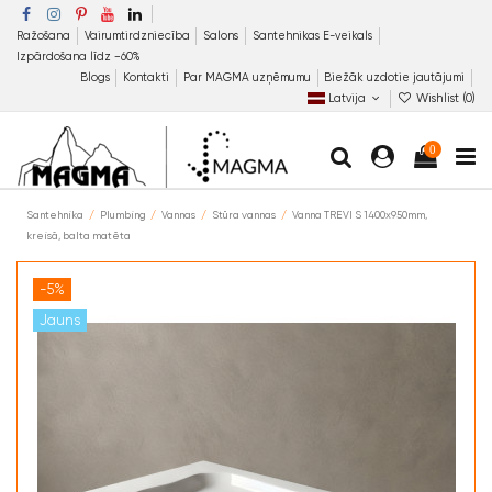
Ražošana
Vairumtirdzniecība
Salons
Santehnikas E-veikals
Izpārdošana līdz −60%
Blogs
Kontakti
Par MAGMA uzņēmumu
Biežāk uzdotie jautājumi
Latvija
Wishlist (
0
)
0
Santehnika
Plumbing
Vannas
Stūra vannas
Vanna TREVI S 1400x950mm,
kreisā, balta matēta
-5%
Jauns