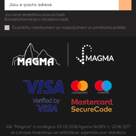
Jūs varat atrakstīties jebkurā laikā.
Kontaktinformācija ir atrodama lapā.
Es piekrītu noteikumiem un nosacījumiem un privātuma politikai
SIA “Magma” ir noslēgusi 05.05.2016 līgumu Nr.SKV-L-2016/207
ar Latvijas Investīciju un attīstības aģentūru par atbalsta