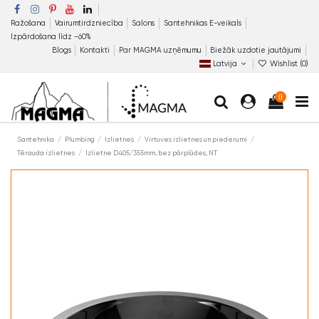
Ražošana
Vairumtirdzniecība
Salons
Santehnikas E-veikals
Izpārdošana līdz −60%
Blogs
Kontakti
Par MAGMA uzņēmumu
Biežāk uzdotie jautājumi
Latvija
Wishlist (
0
)
0
Santehnika
Plumbing
Izlietnes
Virtuves izlietnes un piederumi
Tērauda izlietnes
Izlietne D405/355mm, bez pārplūdes, NT