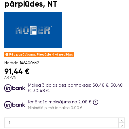
pārplūdes, NT
Pēc pasūtījuma. Piegāde 4-6 nedēļas
Norāde
146400662
91,44 €
AR PVN
Maksā 3 daļās bez pārmaksas: 30.48 €, 30.48
€, 30.48 €.
Ikmēneša maksājums no 2.08 €
Minimālā pirmā iemaksa 0.00 €