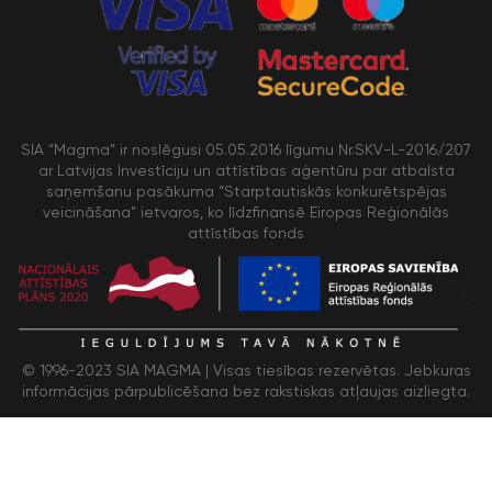
SIA “Magma” ir noslēgusi 05.05.2016 līgumu Nr.SKV-L-2016/207
ar Latvijas Investīciju un attīstības aģentūru par atbalsta
saņemšanu pasākuma “Starptautiskās konkurētspējas
veicināšana” ietvaros, ko līdzfinansē Eiropas Reģionālās
attīstības fonds
/>
© 1996-2023 SIA MAGMA |
Visas tiesības rezervētas. Jebkuras
informācijas pārpublicēšana bez rakstiskas atļaujas aizliegta.