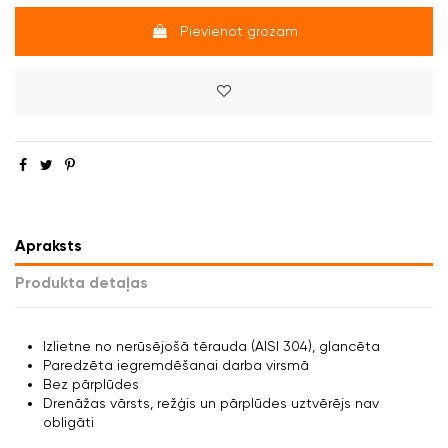
Pievienot grozam
Apraksts
Produkta detaļas
Izlietne no nerūsējošā tērauda (AISI 304), glancēta
Paredzēta iegremdēšanai darba virsmā
Bez pārplūdes
Drenāžas vārsts, režģis un pārplūdes uztvērējs nav
obligāti