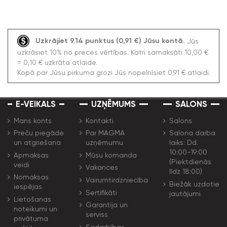
Uzkrājiet 9.14 punktus (0,91 €) Jūsu kontā.
Jūs
uzkrāsiet 10% no preces vērtības. Katri samaksāti 10,00 €
= 0,10 € uzkrāta atlaide.
Kopā par Jūsu pirkuma grozi Jūs nopelnīsiet 0,91 € atlaidi.
E-VEIKALS
UZŅĒMUMS
SALONS
Mans konts
Kontakti
Salons
Preču piegāde
Par MAGMA
Salona darba
un atgriešana
uzņēmumu
laiks: Dd.
10:00-19:00
Apmaksas
Mūsu komanda
(Piektdienās
veidi
Vakances
līdz 18:00)
Nomaksas
Vairumtirdzniecība
Biežāk uzdotie
iespējas
Sertifikāti
jautājumi
Lietošanas
Garantija un
noteikumi un
serviss
privātuma
Sadarbības