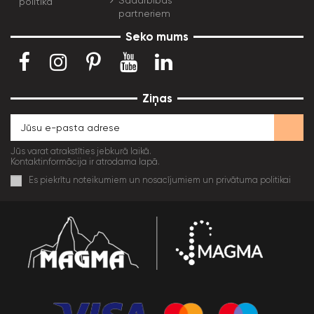
politika
partneriem
Seko mums
Ziņas
Jūs varat atrakstīties jebkurā laikā.
Kontaktinformācija ir atrodama lapā.
Es piekrītu noteikumiem un nosacījumiem un privātuma politikai