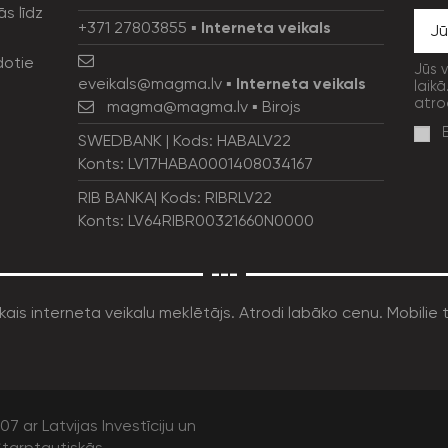
ās līdz
+371 27803855
▪
Interneta veikals
dotie
Jūs 
eveikals@magma.lv
▪
Interneta veikals
laikā
atro
magma@magma.lv
▪ Birojs
SWEDBANK | Kods: HABALV22
Konts: LV17HABA0001408034167
RIB BANKA| Kods: RIBRLV22
Konts: LV64RIBR00321660N0000
---
7 ar Latvijas Investīciju un
tarptautiskās