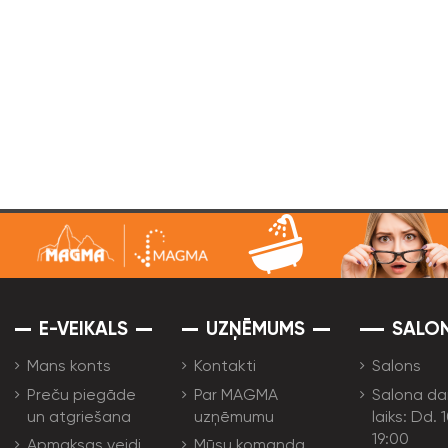
E-VEIKALS
UZŅĒMUMS
SALO
Mans konts
Kontakti
Salons
Preču piegāde
Par MAGMA
Salona da
un atgriešana
uzņēmumu
laiks: Dd. 
19:00
Apmaksas veidi
Mūsu komanda