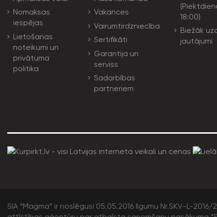
(Piektdien
Nomaksas
Vakances
18:00)
iespējas
Vairumtirdzniecība
Biežāk uz
Lietošanas
Sertifikāti
jautājumi
noteikumi un
Garantija un
privātuma
serviss
politika
Sadarbības
partneriem
SIA “Magma” ir noslēgusi 05.05.2016 līgumu Nr.SKV-L-2016/20
attīstības aģentūru par atbalsta saņemšanu pasākuma “S