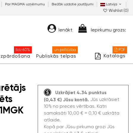
Par MAGMA uzņēmumu
Biežāk uzdotie jautājumi
Latvija
Wishlist (
0
)
Ienākt
Iepirkumu grozs:
līdz 60%
un palīdzība
PDF
Katalogs
Izpārdošana
Publiskās telpas
rētājs
Uzkrājiet 4.34 punktus
ēts
Jūs uzkrāsiet
(0,43 €) Jūsu kontā.
10% no preces vērtības. Katri
11MGK
samaksāti 10,00 € = 0,10 € uzkrāta
atlaide.
Kopā par Jūsu pirkuma grozi Jūs