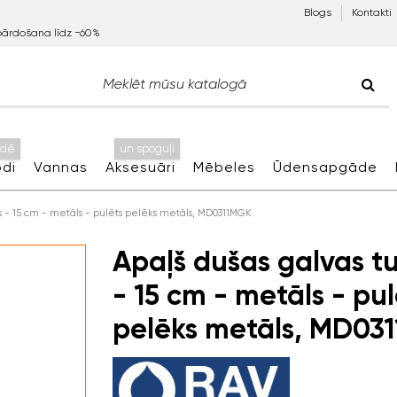
Blogs
Kontakti
pārdošana līdz −60%
idē
un spoguļi
di
Vannas
Aksesuāri
Mēbeles
Ūdensapgāde
js - 15 cm - metāls - pulēts pelēks metāls, MD0311MGK
Apaļš dušas galvas tu
- 15 cm - metāls - pul
pelēks metāls, MD03