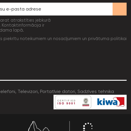
varat atrakstīties jebkurā
. Kontaktinformācija ir
dama lapā.
Es piekrītu noteikumiem un nosacījumiem un privātuma politikai