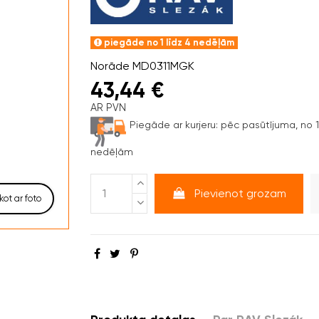
piegāde no 1 līdz 4 nedēļām
Norāde
MD0311MGK
43,44 €
AR PVN
Piegāde ar kurjeru:
pēc pasūtījuma, no 1 
nedēļām
Pievienot grozam
kot ar foto