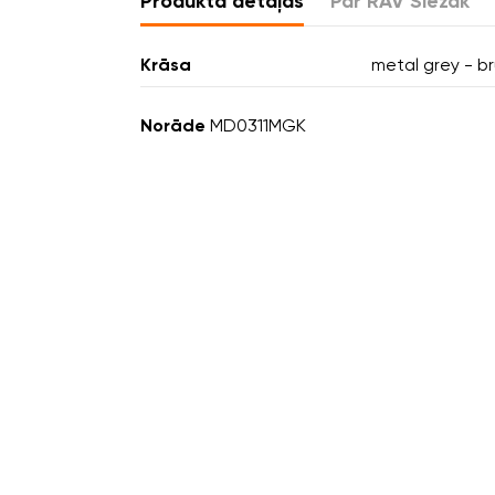
Produkta detaļas
Par RAV Slezák
Krāsa
metal grey - b
Norāde
MD0311MGK