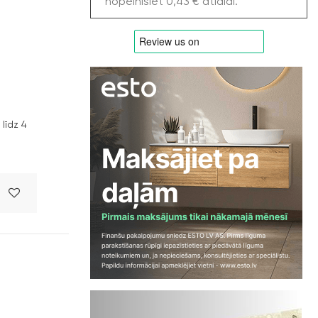
nopelnīsiet 0,43 € atlaidi.
līdz 4