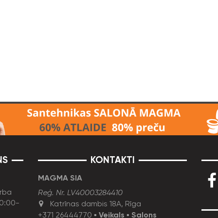
NS
KONTAKTI
MAGMA SIA
rba
Reģ. Nr. LV40003284410
10:00-
Katrīnas dambis 18A, Rīga
+371 26444770
▪
Veikals
▪
Salons