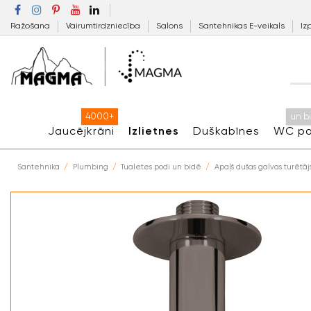
Ražošana
Vairumtirdzniecība
Salons
Santehnikas E-veikals
Iz
4000+
un b
Jaucējkrāni
Izlietnes
Duškabīnes
WC po
Santehnika
Plumbing
Tualetes podi un bidē
Apaļš dušas galvas turētā