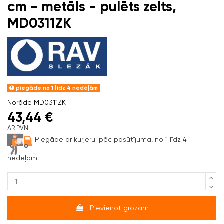
cm - metāls - pulēts zelts,
MD0311ZK
piegāde no 1 līdz 4 nedēļām
Norāde
MD0311ZK
43,44 €
AR PVN
Piegāde ar kurjeru:
pēc pasūtījuma, no 1 līdz 4
nedēļām
Pievienot grozam