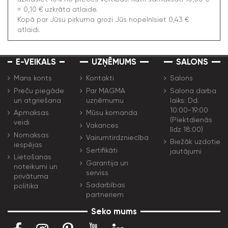
= 0,10 € uzkrāta atlaide.
Kopā par Jūsu pirkuma grozi Jūs nopelnīsiet 0,43 €
atlaidi.
E-VEIKALS
UZŅĒMUMS
SALONS
Mans konts
Kontakti
Salons
Preču piegāde
Par MAGMA
Salona darba
un atgriešana
uzņēmumu
laiks: Dd.
10:00-19:00
Apmaksas
Mūsu komanda
(Piektdienās
veidi
Vakances
līdz 18:00)
Nomaksas
Vairumtirdzniecība
Biežāk uzdotie
iespējas
Sertifikāti
jautājumi
Lietošanas
Garantija un
noteikumi un
serviss
privātuma
Sadarbības
politika
partneriem
Seko mums