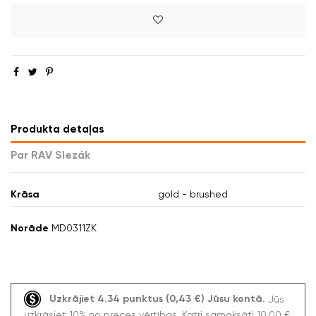
Produkta detaļas
Par RAV Slezák
Krāsa
gold - brushed
Norāde
MD0311ZK
Uzkrājiet 4.34 punktus (0,43 €) Jūsu kontā.
Jūs
uzkrāsiet 10% no preces vērtības. Katri samaksāti 10,00 €