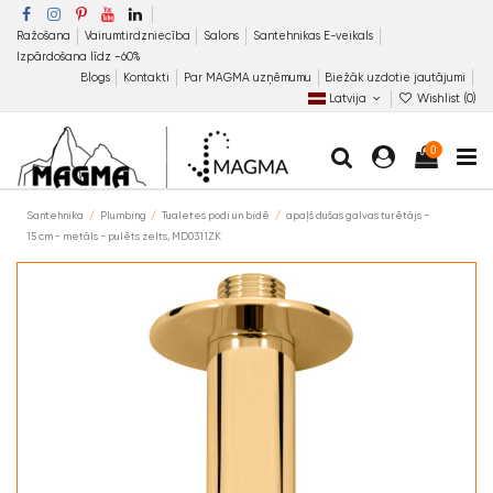
Ražošana
Vairumtirdzniecība
Salons
Santehnikas E-veikals
Izpārdošana līdz −60%
Blogs
Kontakti
Par MAGMA uzņēmumu
Biežāk uzdotie jautājumi
Latvija
Wishlist (
0
)
0
Santehnika
Plumbing
Tualetes podi un bidē
apaļš dušas galvas turētājs -
15 cm - metāls - pulēts zelts, MD0311ZK