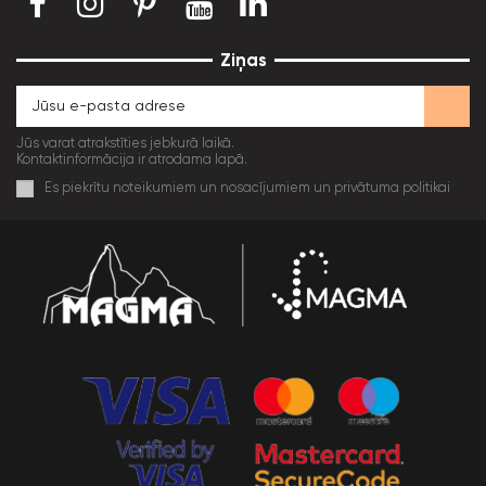
Ziņas
Jūs varat atrakstīties jebkurā laikā.
Kontaktinformācija ir atrodama lapā.
Es piekrītu noteikumiem un nosacījumiem un privātuma politikai