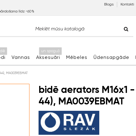
Blogs
Kontakti
pārdošana līdz −60%
idē
un spoguļi
di
Vannas
Aksesuāri
Mēbeles
Ūdensapgāde
 44), MA0039EBMAT
bidē aerators M16x1 -
44), MA0039EBMAT