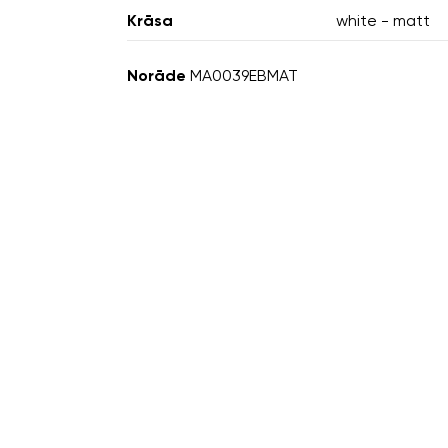
Krāsa
white - matt
Norāde
MA0039EBMAT