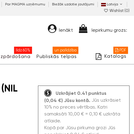
Par MAGMA uzņēmumu
Biežāk uzdotie jautājumi
Latvija
Wishlist (
0
)
Ienākt
Iepirkumu grozs:
līdz 60%
un palīdzība
PDF
Katalogs
Izpārdošana
Publiskās telpas
 (NIL
Uzkrājiet 0.41 punktus
Jūs uzkrāsiet
(0,04 €) Jūsu kontā.
10% no preces vērtības. Katri
samaksāti 10,00 € = 0,10 € uzkrāta
atlaide.
Kopā par Jūsu pirkuma grozi Jūs