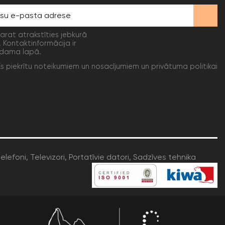
varat atrakstīties jebkurā
. Kontaktinformācija ir
dama lapā.
Es piekrītu noteikumiem un nosacījumiem un privātuma politikai