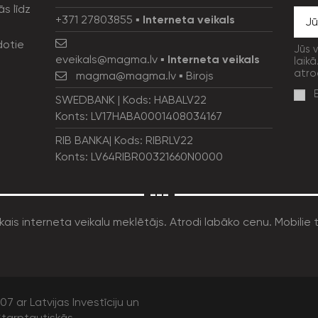
ās līdz
+371 27803855
▪
Interneta veikals
dotie
Jūs 
eveikals@magma.lv
▪
Interneta veikals
laikā
atro
magma@magma.lv
▪ Birojs
SWEDBANK | Kods: HABALV22
Konts: LV17HABA0001408034167
RIB BANKA| Kods: RIBRLV22
Konts: LV64RIBR00321660N0000
---
7 ar Latvijas Investīciju un
tarptautiskās