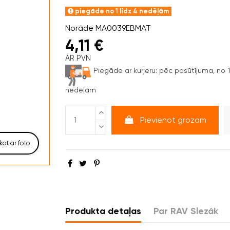
piegāde no 1 līdz 4 nedēļām
Norāde
MA0039EBMAT
4,11 €
AR PVN
Piegāde ar kurjeru:
pēc pasūtījuma, no 1 
nedēļām
Pievienot grozam
kot ar foto
Produkta detaļas
Par RAV Slezák