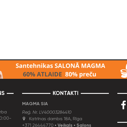
NS
KONTAKTI
MAGMA SIA
rba
Reģ. Nr. LV40003284410
10:00-
Katrīnas dambis 18A, Rīga
+371 26444770
▪
Veikals
▪
Salons