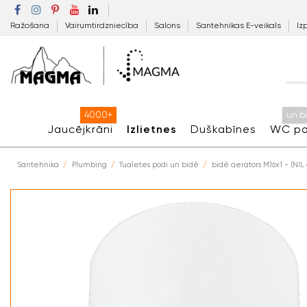
Ražošana
Vairumtirdzniecība
Salons
Santehnikas E-veikals
Iz
4000+
un b
Jaucējkrāni
Izlietnes
Duškabīnes
WC po
Santehnika
Plumbing
Tualetes podi un bidē
bidē aerators M16x1 - (NIL