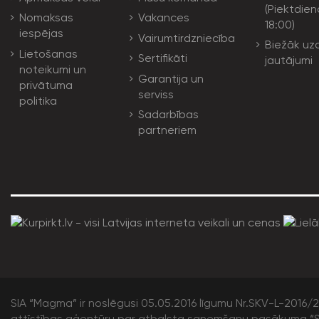
(Piektdien
Nomaksas
Vakances
18:00)
iespējas
Vairumtirdzniecība
Biežāk uz
Lietošanas
Sertifikāti
jautājumi
noteikumi un
Garantija un
privātuma
serviss
politika
Sadarbības
partneriem
SIA “Magma” ir noslēgusi 05.05.2016 līgumu Nr.SKV-L-2016/20
attīstības aģentūru par atbalsta saņemšanu pasākuma “S