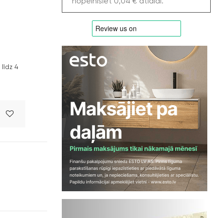
nopelnīsiet 0,04 € atlaidi.
līdz 4