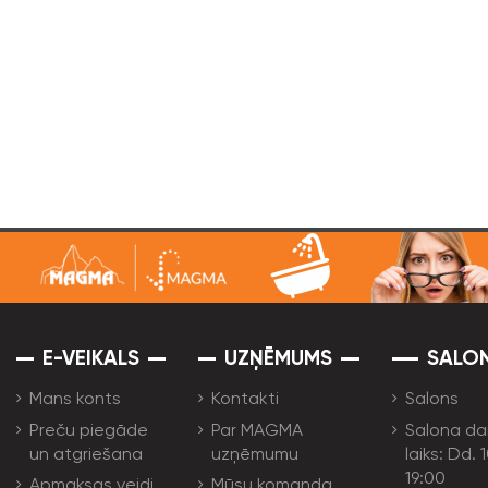
E-VEIKALS
UZŅĒMUMS
SALO
Mans konts
Kontakti
Salons
Preču piegāde
Par MAGMA
Salona da
un atgriešana
uzņēmumu
laiks: Dd. 
19:00
Apmaksas veidi
Mūsu komanda