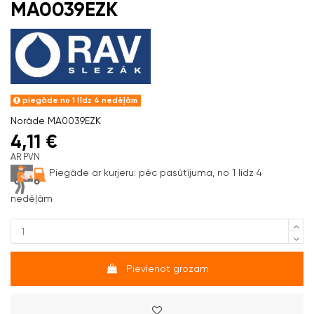
MA0039EZK
piegāde no 1 līdz 4 nedēļām
Norāde
MA0039EZK
4,11 €
AR PVN
Piegāde ar kurjeru:
pēc pasūtījuma, no 1 līdz 4
nedēļām
Pievienot grozam