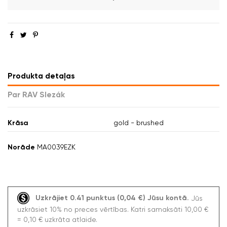
Produkta detaļas
Par RAV Slezák
Krāsa
gold - brushed
Norāde
MA0039EZK
Uzkrājiet 0.41 punktus (0,04 €) Jūsu kontā.
Jūs
uzkrāsiet 10% no preces vērtības. Katri samaksāti 10,00 €
= 0,10 € uzkrāta atlaide.