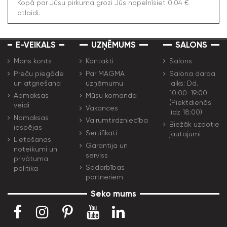
Kopā par Jūsu pirkuma grozi Jūs nopelnīsiet 0,04 €
atlaidi.
E-VEIKALS
UZŅĒMUMS
SALONS
Mans konts
Kontakti
Salons
Preču piegāde
Par MAGMA
Salona darba
un atgriešana
uzņēmumu
laiks: Dd.
10:00-19:00
Apmaksas
Mūsu komanda
(Piektdienās
veidi
Vakances
līdz 18:00)
Nomaksas
Vairumtirdzniecība
Biežāk uzdotie
iespējas
Sertifikāti
jautājumi
Lietošanas
Garantija un
noteikumi un
serviss
privātuma
Sadarbības
politika
partneriem
Seko mums