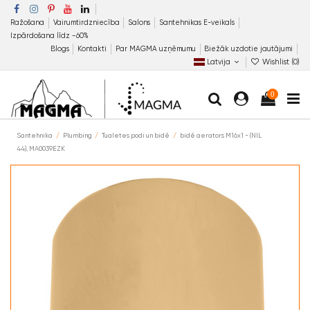
Ražošana
Vairumtirdzniecība
Salons
Santehnikas E-veikals
Izpārdošana līdz −60%
Blogs
Kontakti
Par MAGMA uzņēmumu
Biežāk uzdotie jautājumi
Latvija
Wishlist (
0
)
0
Santehnika
Plumbing
Tualetes podi un bidē
bidē aerators M16x1 - (NIL
44), MA0039EZK