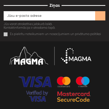
Ziņas
Jūs varat atrakstīties jebkurā laikā.
Kontaktinformācija ir atrodama lapā.
Es piekrītu noteikumiem un nosacījumiem un privātuma politikai