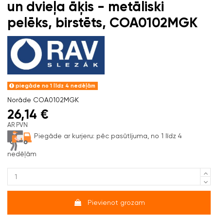
un dvieļa āķis - metāliski
pelēks, birstēts, COA0102MGK
piegāde no 1 līdz 4 nedēļām
Norāde
COA0102MGK
26,14 €
AR PVN
Piegāde ar kurjeru:
pēc pasūtījuma, no 1 līdz 4
nedēļām
Pievienot grozam