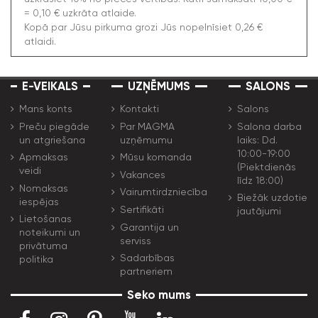
= 0,10 € uzkrāta atlaide.
Kopā par Jūsu pirkuma grozi Jūs nopelnīsiet 0,26 €
atlaidi.
E-VEIKALS
UZŅĒMUMS
SALONS
Mans konts
Kontakti
Salons
Preču piegāde
Par MAGMA
Salona darba
un atgriešana
uzņēmumu
laiks: Dd.
10:00-19:00
Apmaksas
Mūsu komanda
(Piektdienās
veidi
Vakances
līdz 18:00)
Nomaksas
Vairumtirdzniecība
Biežāk uzdotie
iespējas
Sertifikāti
jautājumi
Lietošanas
Garantija un
noteikumi un
serviss
privātuma
Sadarbības
politika
partneriem
Seko mums