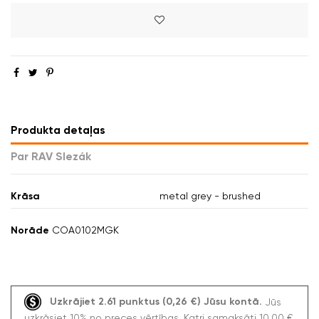
Produkta detaļas
Par RAV Slezák
Krāsa
metal grey - brushed
Norāde
COA0102MGK
Uzkrājiet 2.61 punktus (0,26 €) Jūsu kontā.
Jūs
uzkrāsiet 10% no preces vērtības. Katri samaksāti 10,00 €