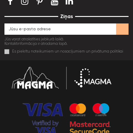
Ziņas
Jūs varat atrakstīties jebkurā laikā.
Kontaktinformācija ir atrodama lapā.
Es piekrītu noteikumiem un nosacījumiem un privātuma politikai