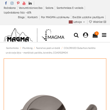
Ražošana
Vairumtirdzniecība
Salons
Santehnikas E-veikals
Izpārdošana līdz −60%
Blogs
Kontakti
Par MAGMA uzņēmumu
Biežāk uzdotie jautājumi
Latvija
Wishlist (
0
)
0
Santehnika
Plumbing
Tualetes podi un bidē
COLORADO Dubultais halāta
un dvieļa āķis - metāliski pelēks, birstēts, COA0102MGK