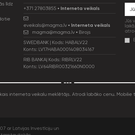
ās līdz
+371 27803855
▪
Interneta veikals
dotie
Jūs 
eveikals@magma.lv
▪
Interneta veikals
laikā
atro
magma@magma.lv
▪ Birojs
SWEDBANK | Kods: HABALV22
Konts: LV17HABA0001408034167
RIB BANKA| Kods: RIBRLV22
Konts: LV64RIBR00321660N0000
---
7 ar Latvijas Investīciju un
tarptautiskās