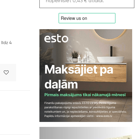
nopelnīsiet 0,43 € atlaidi.
līdz 4