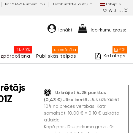
Par MAGMA uzņēmumu
Biežāk uzdotie jautājumi
Latvija
Wishlist (
0
)
Ienākt
Iepirkumu grozs:
līdz 60%
un palīdzība
PDF
Katalogs
Izpārdošana
Publiskās telpas
rētājs
Uzkrājiet 4.25 punktus
01Z
Jūs uzkrāsiet
(0,43 €) Jūsu kontā.
10% no preces vērtības. Katri
samaksāti 10,00 € = 0,10 € uzkrāta
atlaide.
Kopā par Jūsu pirkuma grozi Jūs