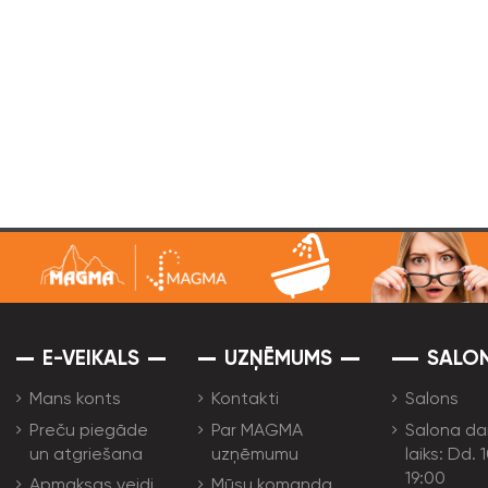
E-VEIKALS
UZŅĒMUMS
SALO
Mans konts
Kontakti
Salons
Preču piegāde
Par MAGMA
Salona da
un atgriešana
uzņēmumu
laiks: Dd. 
19:00
Apmaksas veidi
Mūsu komanda