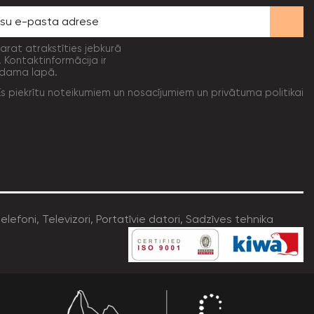
varat atrakstīties jebkurā
. Kontaktinformācija ir
dama lapā.
Es piekrītu noteikumiem un nosacījumiem un privātuma politikai