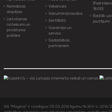
(Piektdien
Nomaksas
Vakances
18:00)
iespējas
Vairumtirdzniecība
Biežāk uz
Lietošanas
Sertifikāti
jautājumi
noteikumi un
Garantija un
privātuma
serviss
politika
Sadarbības
partneriem
SIA “Magma” ir noslēgusi 05.05.2016 līgumu Nr.SKV-L-2016/20
attīstības aģentūru par atbalsta saņemšanu pasākuma “S