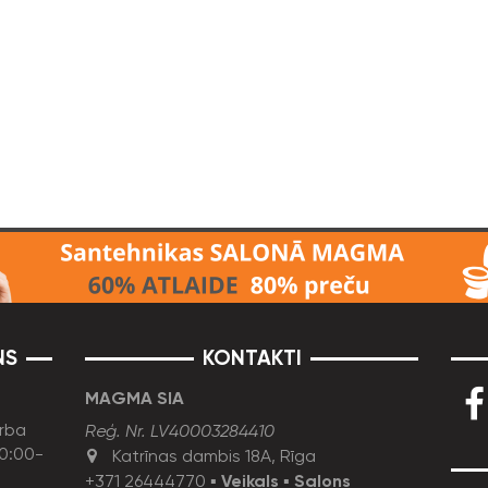
NS
KONTAKTI
MAGMA SIA
rba
Reģ. Nr. LV40003284410
10:00-
Katrīnas dambis 18A, Rīga
+371 26444770
▪
Veikals
▪
Salons