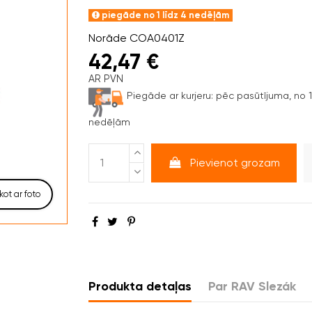
piegāde no 1 līdz 4 nedēļām
Norāde
COA0401Z
42,47 €
AR PVN
Piegāde ar kurjeru:
pēc pasūtījuma, no 1 
nedēļām
Pievienot grozam
kot ar foto
Produkta detaļas
Par RAV Slezák