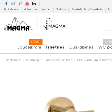
Ražošana
Vairumtirdzniecība
Salons
Santehnikas E-veikals
Iz
4000+
un b
Jaucējkrāni
Izlietnes
Duškabīnes
WC po
Santehnika
Plumbing
Tualetes podi un bidē
COLORADO Papīra turētājs 