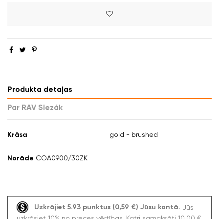
Produkta detaļas
Par RAV Slezák
Krāsa
gold - brushed
Norāde
COA0900/30ZK
Uzkrājiet 5.93 punktus (0,59 €) Jūsu kontā.
Jūs
uzkrāsiet 10% no preces vērtības. Katri samaksāti 10,00 €