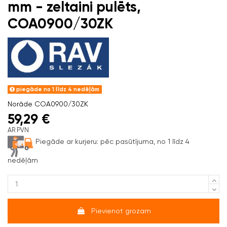
mm - zeltaini pulēts,
COA0900/30ZK
piegāde no 1 līdz 4 nedēļām
Norāde
COA0900/30ZK
59,29 €
AR PVN
Piegāde ar kurjeru:
pēc pasūtījuma, no 1 līdz 4
nedēļām
Pievienot grozam