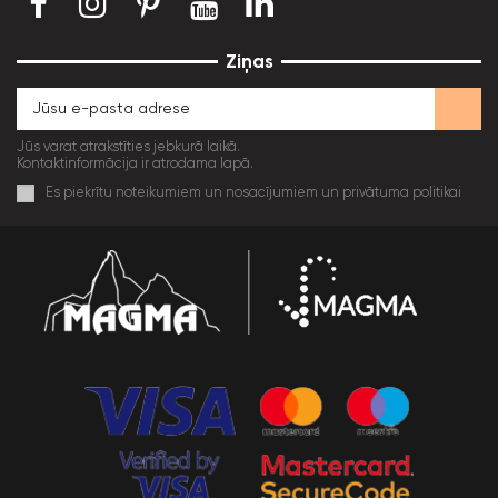
Ziņas
Jūs varat atrakstīties jebkurā laikā.
Kontaktinformācija ir atrodama lapā.
Es piekrītu noteikumiem un nosacījumiem un privātuma politikai