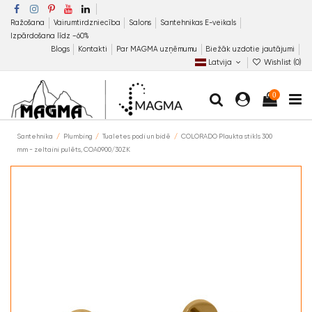
Ražošana
Vairumtirdzniecība
Salons
Santehnikas E-veikals
Izpārdošana līdz −60%
Blogs
Kontakti
Par MAGMA uzņēmumu
Biežāk uzdotie jautājumi
Latvija
Wishlist (
0
)
0
Santehnika
Plumbing
Tualetes podi un bidē
COLORADO Plaukta stikls 300
mm - zeltaini pulēts, COA0900/30ZK