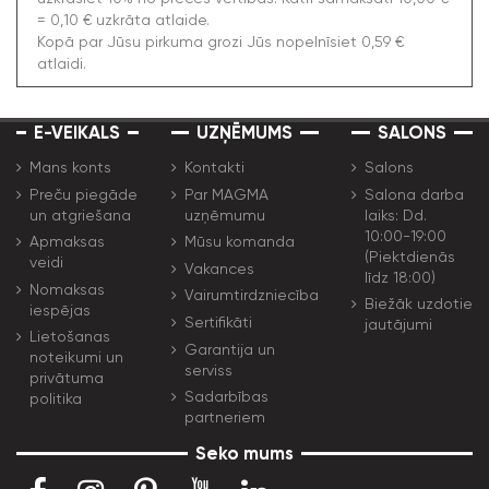
= 0,10 € uzkrāta atlaide.
Kopā par Jūsu pirkuma grozi Jūs nopelnīsiet 0,59 €
atlaidi.
E-VEIKALS
UZŅĒMUMS
SALONS
Mans konts
Kontakti
Salons
Preču piegāde
Par MAGMA
Salona darba
un atgriešana
uzņēmumu
laiks: Dd.
10:00-19:00
Apmaksas
Mūsu komanda
(Piektdienās
veidi
Vakances
līdz 18:00)
Nomaksas
Vairumtirdzniecība
Biežāk uzdotie
iespējas
Sertifikāti
jautājumi
Lietošanas
Garantija un
noteikumi un
serviss
privātuma
Sadarbības
politika
partneriem
Seko mums