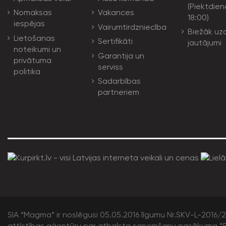
(Piektdien
Nomaksas
Vakances
18:00)
iespējas
Vairumtirdzniecība
Biežāk uz
Lietošanas
Sertifikāti
jautājumi
noteikumi un
Garantija un
privātuma
serviss
politika
Sadarbības
partneriem
SIA “Magma” ir noslēgusi 05.05.2016 līgumu Nr.SKV-L-2016/20
attīstības aģentūru par atbalsta saņemšanu pasākuma “S