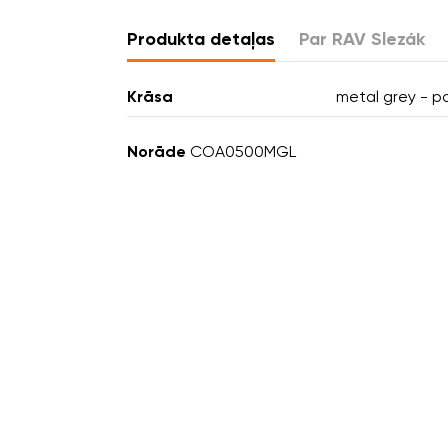
Produkta detaļas
Par RAV Slezák
Krāsa
metal grey - p
Norāde
COA0500MGL