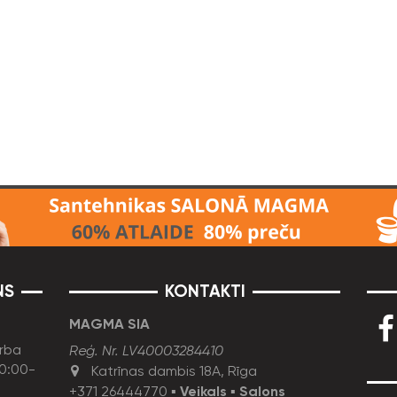
NS
KONTAKTI
MAGMA SIA
rba
Reģ. Nr. LV40003284410
10:00-
Katrīnas dambis 18A, Rīga
+371 26444770
▪
Veikals
▪
Salons