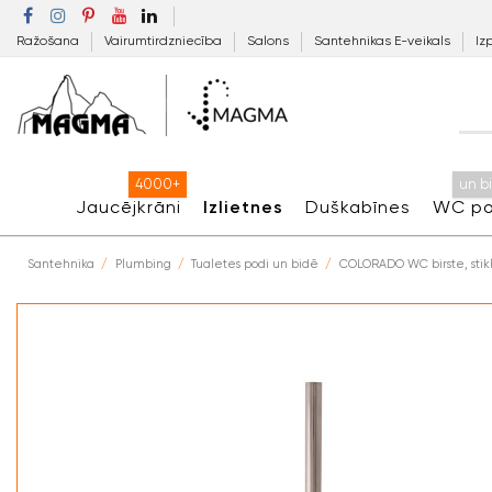
Ražošana
Vairumtirdzniecība
Salons
Santehnikas E-veikals
Iz
4000+
un b
Jaucējkrāni
Izlietnes
Duškabīnes
WC po
Santehnika
Plumbing
Tualetes podi un bidē
COLORADO WC birste, stikl