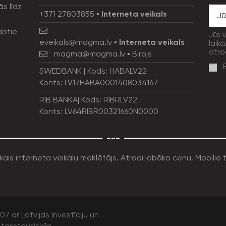
ās līdz
+371 27803855
▪
Interneta veikals
dotie
Jūs 
eveikals@magma.lv
▪
Interneta veikals
laikā
atro
magma@magma.lv
▪ Birojs
SWEDBANK | Kods: HABALV22
Konts: LV17HABA0001408034167
RIB BANKA| Kods: RIBRLV22
Konts: LV64RIBR00321660N0000
---
7 ar Latvijas Investīciju un
tarptautiskās