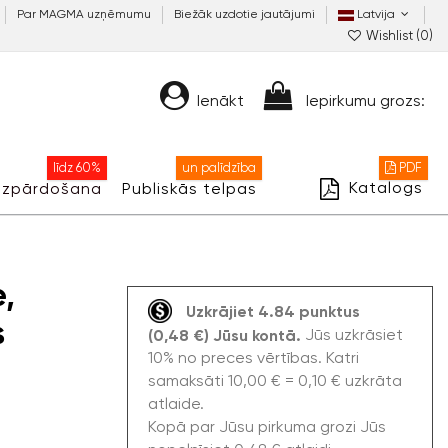
Par MAGMA uzņēmumu
Biežāk uzdotie jautājumi
Latvija
Wishlist (
0
)
Ienākt
Iepirkumu grozs:
līdz 60%
un palīdzība
PDF
Katalogs
Izpārdošana
Publiskās telpas
,
Uzkrājiet 4.84 punktus
s
Jūs uzkrāsiet
(0,48 €) Jūsu kontā.
10% no preces vērtības. Katri
samaksāti 10,00 € = 0,10 € uzkrāta
atlaide.
Kopā par Jūsu pirkuma grozi Jūs