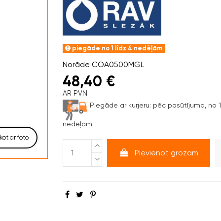
piegāde no 1 līdz 4 nedēļām
Norāde
COA0500MGL
48,40 €
AR PVN
Piegāde ar kurjeru:
pēc pasūtījuma, no 1 
nedēļām
kot ar foto
Pievienot grozam