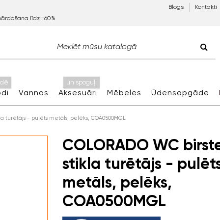
Blogs
Kontakti
pārdošana līdz −60%
idē
un spoguļi
di
Vannas
Aksesuāri
Mēbeles
Ūdensapgāde
a turētājs - pulēts metāls, pelēks, COA0500MGL
COLORADO WC birste
stikla turētājs - pulēt
metāls, pelēks,
COA0500MGL