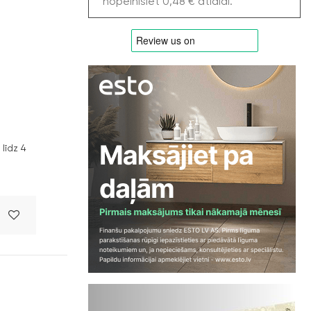
nopelnīsiet 0,48 € atlaidi.
līdz 4