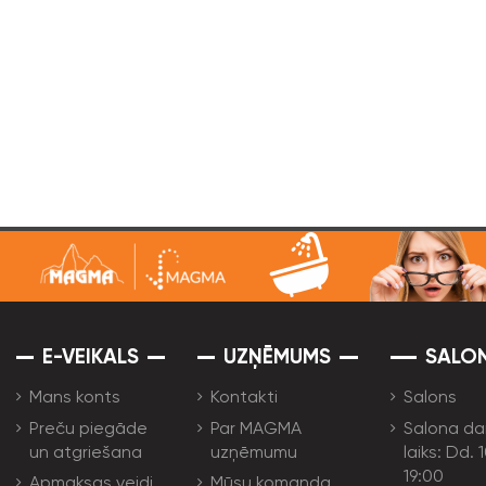
E-VEIKALS
UZŅĒMUMS
SALO
Mans konts
Kontakti
Salons
Preču piegāde
Par MAGMA
Salona da
un atgriešana
uzņēmumu
laiks: Dd. 
19:00
Apmaksas veidi
Mūsu komanda