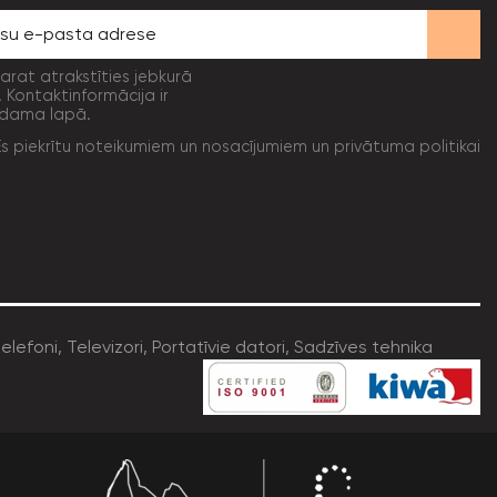
varat atrakstīties jebkurā
. Kontaktinformācija ir
dama lapā.
Es piekrītu noteikumiem un nosacījumiem un privātuma politikai