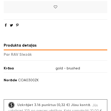
Produkta detaļas
Par RAV Slezák
Krāsa
gold - brushed
Norāde
COA0300ZK
Uzkrājiet 3.16 punktus (0,32 €) Jūsu kontā.
Jūs
uzkrāsiet 10% no preces vērtības. Katri samaksāti 10,00 €