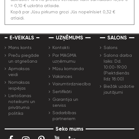
= 0,10 € uzkrāta atlaide.
Kopā par Jūsu pirkuma grozi Jūs nopelnīsiet 0,32 €
atlaidi.
E-VEIKALS
UZŅĒMUMS
SALONS
Mans konts
Kontakti
Salons
Preču piegāde
Par MAGMA
Salona darba
un atgriešana
uzņēmumu
laiks: Dd.
10:00-19:00
Apmaksas
Mūsu komanda
(Piektdienās
veidi
Vakances
līdz 18:00)
Nomaksas
Vairumtirdzniecība
Biežāk uzdotie
iespējas
Sertifikāti
jautājumi
Lietošanas
Garantija un
noteikumi un
serviss
privātuma
Sadarbības
politika
partneriem
Seko mums