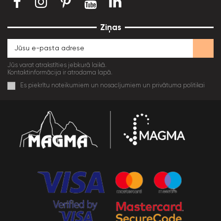
Ziņas
Jūs varat atrakstīties jebkurā laikā.
Kontaktinformācija ir atrodama lapā.
Es piekrītu noteikumiem un nosacījumiem un privātuma politikai