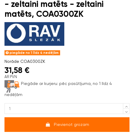
- zeltaini matēts - zeltaini
matēts, COA0300ZK
piegāde no 1 līdz 4 nedēļām
Norāde
COA0300ZK
31,58 €
AR PVN
Piegāde ar kurjeru:
pēc pasūtījuma, no 1 līdz 4
nedēļām
Pievienot grozam