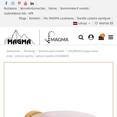
Ražošana
Vairumtirdzniecība
Salons
Santehnikas E-veikals
Izpārdošana līdz −60%
Blogs
Kontakti
Par MAGMA uzņēmumu
Biežāk uzdotie jautājumi
Latvija
Wishlist (
0
)
0
Santehnika
Plumbing
Tualetes podi un bidē
COLORADO Ziepju trauka
stikls - zeltaini matēts - zeltaini matēts, COA0300ZK