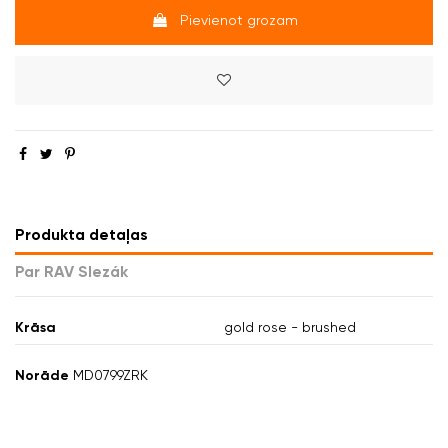
Pievienot grozam
Produkta detaļas
Par RAV Slezák
Krāsa
gold rose - brushed
Norāde
MD0799ZRK