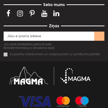
Seko mums
Ziņas
Jūs varat atrakstīties jebkurā laikā.
Kontaktinformācija ir atrodama lapā.
Es piekrītu noteikumiem un nosacījumiem un privātuma politikai