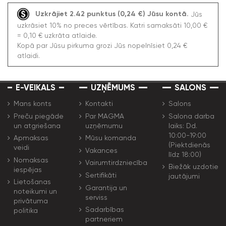
Uzkrājiet 2.42 punktus (0,24 €) Jūsu kontā.
Jūs
uzkrāsiet 10% no preces vērtības. Katri samaksāti 10,00 €
= 0,10 € uzkrāta atlaide.
Kopā par Jūsu pirkuma grozi Jūs nopelnīsiet 0,24 €
atlaidi.
E-VEIKALS
UZŅĒMUMS
SALONS
Mans konts
Kontakti
Salons
Preču piegāde
Par MAGMA
Salona darba
un atgriešana
uzņēmumu
laiks: Dd.
10:00-19:00
Apmaksas
Mūsu komanda
(Piektdienās
veidi
Vakances
līdz 18:00)
Nomaksas
Vairumtirdzniecība
Biežāk uzdotie
iespējas
Sertifikāti
jautājumi
Lietošanas
Garantija un
noteikumi un
serviss
privātuma
Sadarbības
politika
partneriem