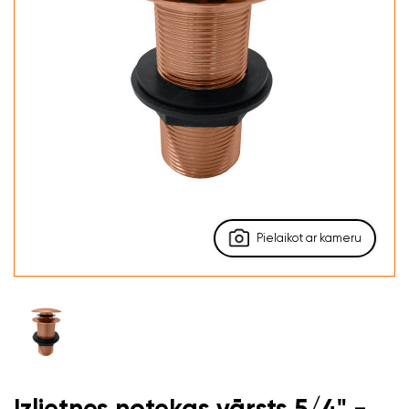
Pielaikot ar kameru
Izlietnes notekas vārsts 5/4" -