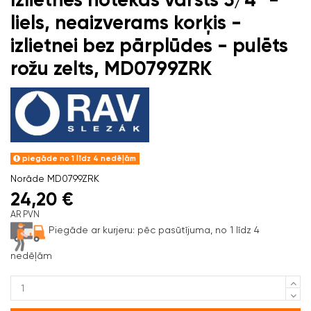
liels, neaizverams korķis -
izlietnei bez pārplūdes - pulēts
rožu zelts, MD0799ZRK
piegāde no 1 līdz 4 nedēļām
Norāde
MD0799ZRK
24,20 €
AR PVN
Piegāde ar kurjeru:
pēc pasūtījuma, no 1 līdz 4
nedēļām