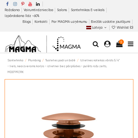
Ražošana
Vairumtirdzniecība
Salons
Santehnikas E-veikals
Izpārdošana līdz −60%
Blogs
Kontakti
Par MAGMA uzņēmumu
Biežāk uzdotie jautājumi
Latvija
Wishlist (
0
)
0
Santehnika
Plumbing
Tualetes podi un bidē
Izlietnes notekas vārsts 5/4"
- liels, neaizverams korķis - izlietnei bez pārplūdes - pulēts rožu zelts,
MD0799ZRK