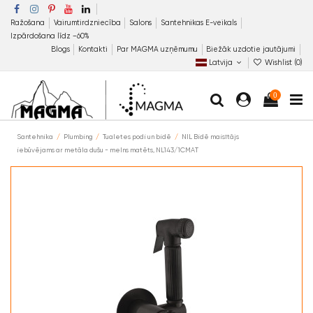
Ražošana
Vairumtirdzniecība
Salons
Santehnikas E-veikals
Izpārdošana līdz −60%
Blogs
Kontakti
Par MAGMA uzņēmumu
Biežāk uzdotie jautājumi
Latvija
Wishlist (
0
)
0
Santehnika
Plumbing
Tualetes podi un bidē
NIL Bidē maisītājs
iebūvējams ar metāla dušu - melns matēts, NL143/1CMAT