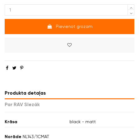
Pievienot grozam
Produkta detaļas
Par RAV Slezák
Krāsa
black - matt
Norāde
NL143/1CMAT