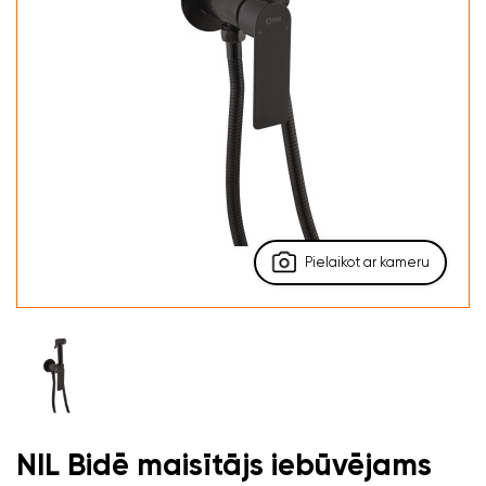
Pielaikot ar kameru
NIL Bidē maisītājs iebūvējams