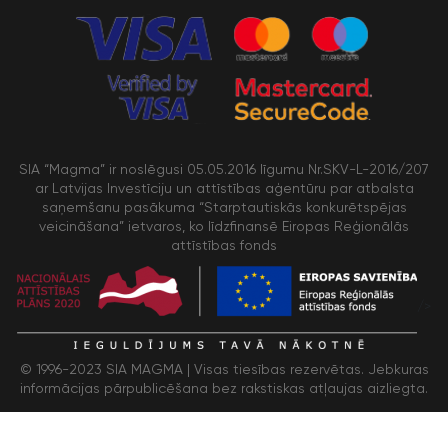
SIA “Magma” ir noslēgusi 05.05.2016 līgumu Nr.SKV-L-2016/207
ar Latvijas Investīciju un attīstības aģentūru par atbalsta
saņemšanu pasākuma “Starptautiskās konkurētspējas
veicināšana” ietvaros, ko līdzfinansē Eiropas Reģionālās
attīstības fonds
/>
© 1996-2023 SIA MAGMA |
Visas tiesības rezervētas. Jebkuras
informācijas pārpublicēšana bez rakstiskas atļaujas aizliegta.