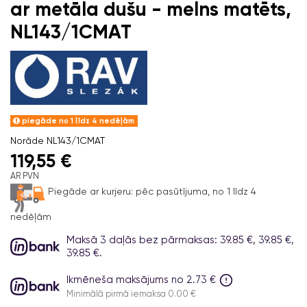
ar metāla dušu - melns matēts,
NL143/1CMAT
piegāde no 1 līdz 4 nedēļām
Norāde
NL143/1CMAT
119,55 €
AR PVN
Piegāde ar kurjeru:
pēc pasūtījuma, no 1 līdz 4
nedēļām
Maksā 3 daļās bez pārmaksas: 39.85 €, 39.85 €,
39.85 €.
Ikmēneša maksājums no 2.73 €
Minimālā pirmā iemaksa 0.00 €