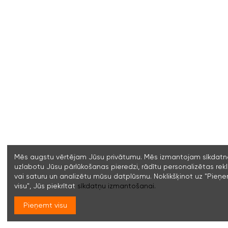
Mēs augstu vērtējam Jūsu privātumu. Mēs izmantojam sīkdatne
uzlabotu Jūsu pārlūkošanas pieredzi, rādītu personalizētas re
vai saturu un analizētu mūsu datplūsmu. Noklikšķinot uz "Pieņ
visu", Jūs piekrītat
sīkdatņu izmantošanai.
Pieņemt visu