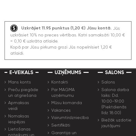
Uzkrājiet 11.95 punktus (1,20 €) Jūsu kontā.
Jūs
uzkrāsiet 10% no preces vērtības. Katri samaksāti 10,00 €
= 0,10 € uzkrāta atlaide.
Kopā par Jūsu pirkuma grozi Jūs nopelnīsiet 1,20 €
atlaidi.
E-VEIKALS
UZŅĒMUMS
SALONS
Mans konts
Kontakti
Salons
Preču piegāde
Par MAGMA
Salona darba
un atgriešana
uzņēmumu
laiks: Dd.
10:00-19:00
Apmaksas
Mūsu komanda
(Piektdienās
veidi
Vakances
līdz 18:00)
Nomaksas
Vairumtirdzniecība
Biežāk uzdotie
iespējas
Sertifikāti
jautājumi
Lietošanas
Garantija un
noteikumi un