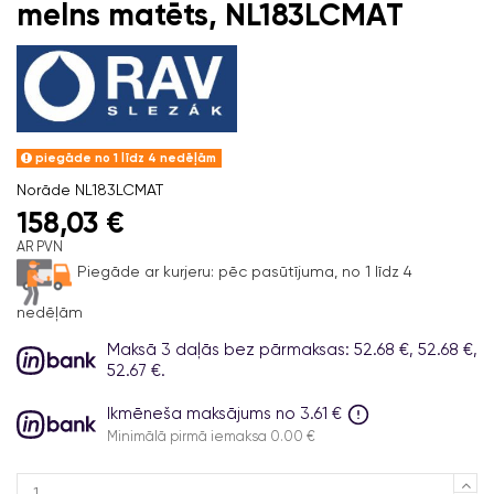
melns matēts, NL183LCMAT
piegāde no 1 līdz 4 nedēļām
Norāde
NL183LCMAT
158,03 €
AR PVN
Piegāde ar kurjeru:
pēc pasūtījuma, no 1 līdz 4
nedēļām
Maksā 3 daļās bez pārmaksas: 52.68 €, 52.68 €,
52.67 €.
Ikmēneša maksājums no 3.61 €
Minimālā pirmā iemaksa 0.00 €