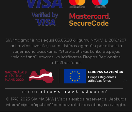
SIA “Magma” ir noslēgusi 05.05.2016 līgumu Nr.SKV-L-2016/207
ar Latvijas Investīciju un attīstības aģentūru par atbalsta
saņemšanu pasākuma “Starptautiskās konkurētspējas
veicināšana” ietvaros, ko līdzfinansē Eiropas Reģionālās
attīstības fonds
/>
© 1996-2023 SIA MAGMA |
Visas tiesības rezervētas. Jebkuras
informācijas pārpublicēšana bez rakstiskas atļaujas aizliegta.