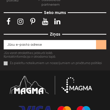
politika
partneriem
Seko mums
Ziņas
Jūs varat atrakstīties jebkurā laikā.
Kontaktinformācija ir atrodama lapā.
Es piekrītu noteikumiem un nosacījumiem un privātuma politikai