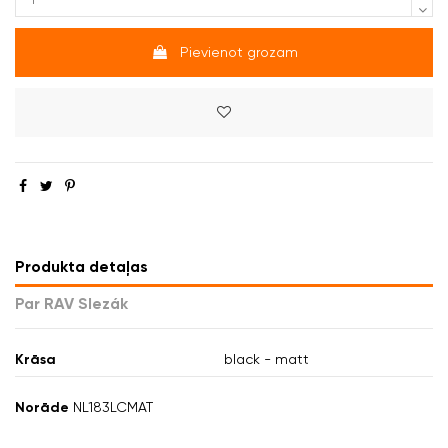
Pievienot grozam
Produkta detaļas
Par RAV Slezák
Krāsa
black - matt
Norāde
NL183LCMAT