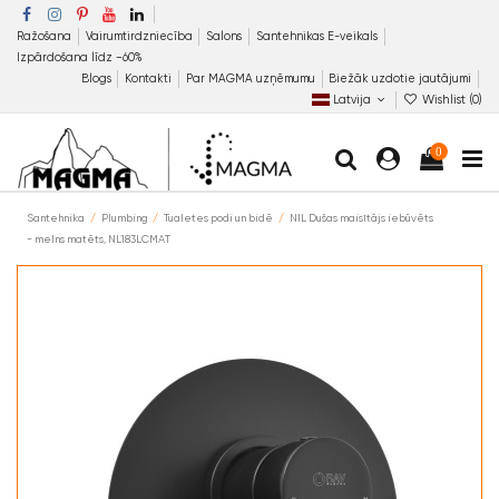
Ražošana
Vairumtirdzniecība
Salons
Santehnikas E-veikals
Izpārdošana līdz −60%
Blogs
Kontakti
Par MAGMA uzņēmumu
Biežāk uzdotie jautājumi
Latvija
Wishlist (
0
)
0
Santehnika
Plumbing
Tualetes podi un bidē
NIL Dušas maisītājs iebūvēts
- melns matēts, NL183LCMAT