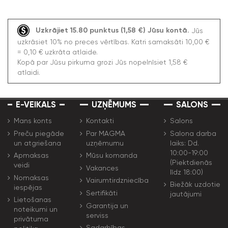
Uzkrājiet 15.80 punktus (1,58 €) Jūsu kontā.
Jūs
uzkrāsiet 10% no preces vērtības. Katri samaksāti 10,00 €
= 0,10 € uzkrāta atlaide.
Kopā par Jūsu pirkuma grozi Jūs nopelnīsiet 1,58 €
atlaidi.
E-VEIKALS
UZŅĒMUMS
SALONS
Mans konts
Kontakti
Salons
Preču piegāde
Par MAGMA
Salona darba
un atgriešana
uzņēmumu
laiks: Dd.
10:00-19:00
Apmaksas
Mūsu komanda
(Piektdienās
veidi
Vakances
līdz 18:00)
Nomaksas
Vairumtirdzniecība
Biežāk uzdotie
iespējas
Sertifikāti
jautājumi
Lietošanas
Garantija un
noteikumi un
serviss
privātuma
Sadarbības