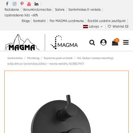
Ražošana
Vairumtirdzniecība
Salons
Santehnikas E-veikals
Izpārdošana līdz −60%
Blogs
Kontakti
Par MAGMA uzņēmumu
Biežāk uzdotie jautājumi
Latvija
Wishlist (
0
)
0
Santehnika
Plumbing
Tualetes podi un bidē
NIL Dušas/vannas maisītājs
iebūvēts ar keramikas slēdzi - melns matēts, NL185CMAT