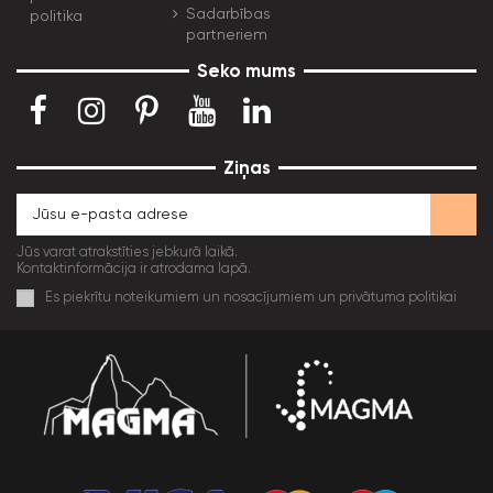
Sadarbības
politika
partneriem
Seko mums
Ziņas
Jūs varat atrakstīties jebkurā laikā.
Kontaktinformācija ir atrodama lapā.
Es piekrītu noteikumiem un nosacījumiem un privātuma politikai