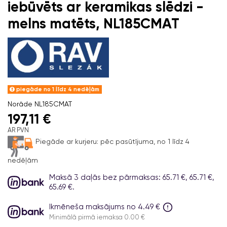
iebūvēts ar keramikas slēdzi -
melns matēts, NL185CMAT
piegāde no 1 līdz 4 nedēļām
Norāde
NL185CMAT
197,11 €
AR PVN
Piegāde ar kurjeru:
pēc pasūtījuma, no 1 līdz 4
nedēļām
Maksā 3 daļās bez pārmaksas: 65.71 €, 65.71 €,
65.69 €.
Ikmēneša maksājums no 4.49 €
Minimālā pirmā iemaksa 0.00 €