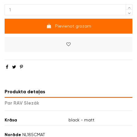
Pievienot grozam
Produkta detaļas
Par RAV Slezák
Krāsa
black - matt
Norāde
NL185CMAT