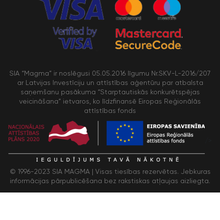
SIA “Magma” ir noslēgusi 05.05.2016 līgumu Nr.SKV-L-2016/207
ar Latvijas Investīciju un attīstības aģentūru par atbalsta
saņemšanu pasākuma “Starptautiskās konkurētspējas
veicināšana” ietvaros, ko līdzfinansē Eiropas Reģionālās
attīstības fonds
/>
© 1996-2023 SIA MAGMA |
Visas tiesības rezervētas. Jebkuras
informācijas pārpublicēšana bez rakstiskas atļaujas aizliegta.