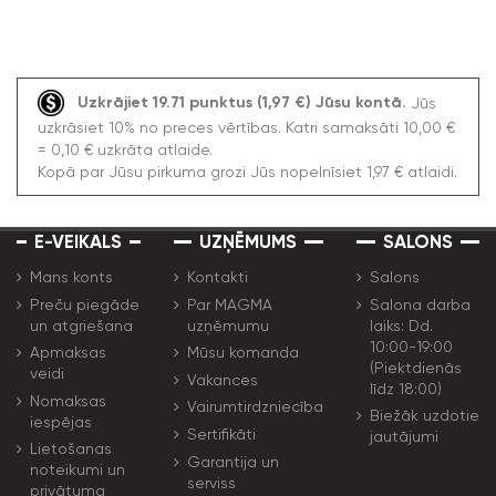
Uzkrājiet 19.71 punktus (1,97 €) Jūsu kontā.
Jūs
uzkrāsiet 10% no preces vērtības. Katri samaksāti 10,00 €
= 0,10 € uzkrāta atlaide.
Kopā par Jūsu pirkuma grozi Jūs nopelnīsiet 1,97 € atlaidi.
E-VEIKALS
UZŅĒMUMS
SALONS
Mans konts
Kontakti
Salons
Preču piegāde
Par MAGMA
Salona darba
un atgriešana
uzņēmumu
laiks: Dd.
10:00-19:00
Apmaksas
Mūsu komanda
(Piektdienās
veidi
Vakances
līdz 18:00)
Nomaksas
Vairumtirdzniecība
Biežāk uzdotie
iespējas
Sertifikāti
jautājumi
Lietošanas
Garantija un
noteikumi un
serviss
privātuma