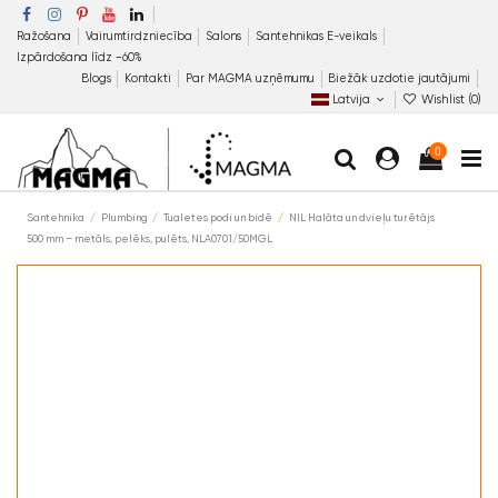
Ražošana
Vairumtirdzniecība
Salons
Santehnikas E-veikals
Izpārdošana līdz −60%
Blogs
Kontakti
Par MAGMA uzņēmumu
Biežāk uzdotie jautājumi
Latvija
Wishlist (
0
)
0
Santehnika
Plumbing
Tualetes podi un bidē
NIL Halāta un dvieļu turētājs
500 mm – metāls, pelēks, pulēts, NLA0701/50MGL