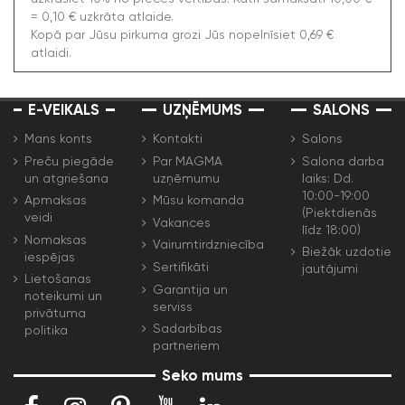
= 0,10 € uzkrāta atlaide.
Kopā par Jūsu pirkuma grozi Jūs nopelnīsiet 0,69 €
atlaidi.
E-VEIKALS
UZŅĒMUMS
SALONS
Mans konts
Kontakti
Salons
Preču piegāde
Par MAGMA
Salona darba
un atgriešana
uzņēmumu
laiks: Dd.
10:00-19:00
Apmaksas
Mūsu komanda
(Piektdienās
veidi
Vakances
līdz 18:00)
Nomaksas
Vairumtirdzniecība
Biežāk uzdotie
iespējas
Sertifikāti
jautājumi
Lietošanas
Garantija un
noteikumi un
serviss
privātuma
Sadarbības
politika
partneriem
Seko mums