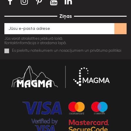
Ziņas
Jūs varat atrakstīties jebkurā laikā.
Kontaktinformācija ir atrodama lapā.
Es piekrītu noteikumiem un nosacījumiem un privātuma politikai