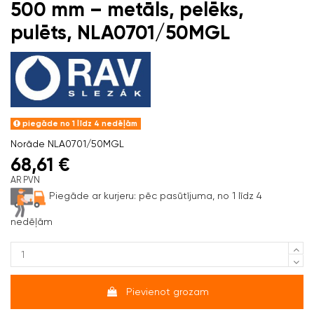
500 mm – metāls, pelēks,
pulēts, NLA0701/50MGL
piegāde no 1 līdz 4 nedēļām
Norāde
NLA0701/50MGL
68,61 €
AR PVN
Piegāde ar kurjeru:
pēc pasūtījuma, no 1 līdz 4
nedēļām
Pievienot grozam