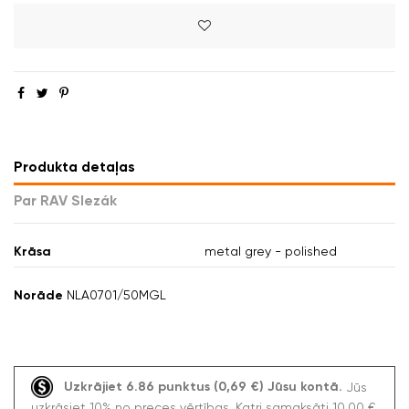
Produkta detaļas
Par RAV Slezák
Krāsa
metal grey - polished
Norāde
NLA0701/50MGL
Uzkrājiet 6.86 punktus (0,69 €) Jūsu kontā.
Jūs
uzkrāsiet 10% no preces vērtības. Katri samaksāti 10,00 €