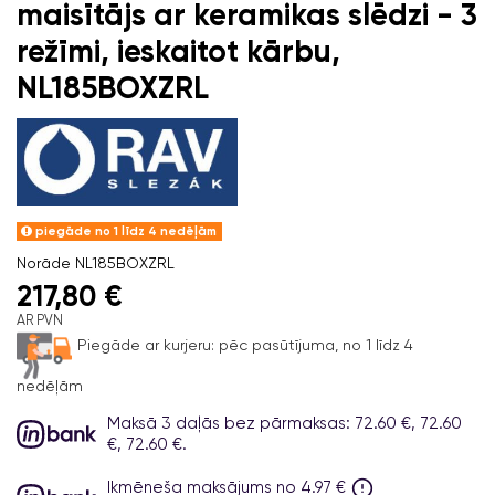
maisītājs ar keramikas slēdzi - 3
režīmi, ieskaitot kārbu,
NL185BOXZRL
piegāde no 1 līdz 4 nedēļām
Norāde
NL185BOXZRL
217,80 €
AR PVN
Piegāde ar kurjeru:
pēc pasūtījuma, no 1 līdz 4
nedēļām
Maksā 3 daļās bez pārmaksas: 72.60 €, 72.60
€, 72.60 €.
Ikmēneša maksājums no 4.97 €