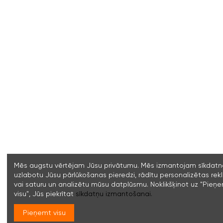
Mēs augstu vērtējam Jūsu privātumu. Mēs izmantojam sīkdatne
uzlabotu Jūsu pārlūkošanas pieredzi, rādītu personalizētas re
vai saturu un analizētu mūsu datplūsmu. Noklikšķinot uz "Pieņ
visu", Jūs piekrītat
sīkdatņu izmantošanai.
Pieņemt visu