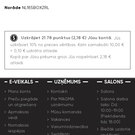
Norāde
NL185BOXZRL
Uzkrājiet 21.78 punktus (2,18 €) Jūsu kontā.
Jūs
uzkrāsiet 10% no preces vērtības. Katri samaksāti 10,00 €
= 0,10 € uzkrāta atlaide.
Kopā par Jūsu pirkuma grozi Jūs nopelnīsiet 2,18 €
atlaidi.
E-VEIKALS
UZŅĒMUMS
SALONS
Mans konts
Kontakti
Salons
Preču piegāde
Par MAGMA
Salona darba
un atgriešana
uzņēmumu
laiks: Dd.
10:00-19:00
Apmaksas
Mūsu komanda
(Piektdienās
veidi
Vakances
līdz 18:00)
Nomaksas
Vairumtirdzniecība
Biežāk uzdotie
iespējas
Sertifikāti
jautājumi