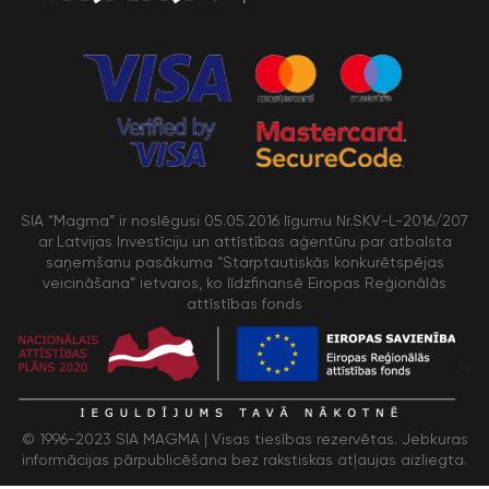
SIA “Magma” ir noslēgusi 05.05.2016 līgumu Nr.SKV-L-2016/207
ar Latvijas Investīciju un attīstības aģentūru par atbalsta
saņemšanu pasākuma “Starptautiskās konkurētspējas
veicināšana” ietvaros, ko līdzfinansē Eiropas Reģionālās
attīstības fonds
/>
© 1996-2023 SIA MAGMA |
Visas tiesības rezervētas. Jebkuras
informācijas pārpublicēšana bez rakstiskas atļaujas aizliegta.