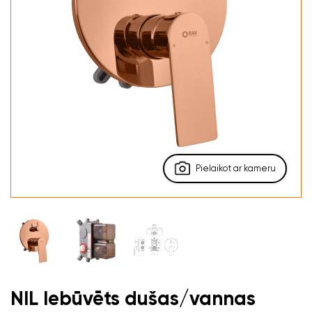
Pielaikot ar kameru
NIL Iebūvēts dušas/vannas