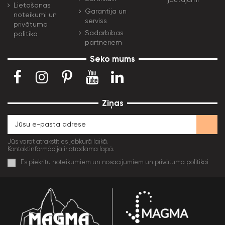
Lietošanas
Garantija un
noteikumi un
serviss
privātuma
Sadarbības
politika
partneriem
Seko mums
Ziņas
Jūs varat atrakstīties jebkurā laikā.
Kontaktinformācija ir atrodama lapā.
Es piekrītu noteikumiem un nosacījumiem un privātuma politikai