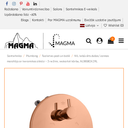
Ražošana
Vairumtirdzniecība
Salons
Santehnikas E-veikals
Izpārdošana līdz −60%
Blogs
Kontakti
Par MAGMA uzņēmumu
Biežāk uzdotie jautājumi
Latvija
Wishlist (
0
)
0
Santehnika
Plumbing
Tualetes podi un bidē
NIL Iebūvēts dušas/vannas
maisītājs ar keramikas slēdzi - 3 režīmi, ieskaitot kārbu, NL185BOXZRL