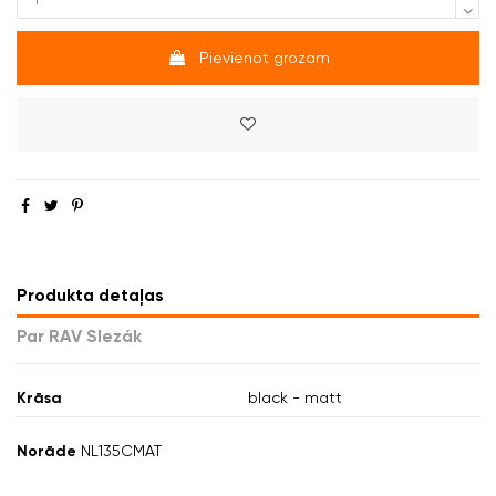
Pievienot grozam
Produkta detaļas
Par RAV Slezák
Krāsa
black - matt
Norāde
NL135CMAT