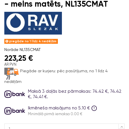
- melns matēts, NL135CMAT
piegāde no 1 līdz 4 nedēļām
Norāde
NL135CMAT
223,25 €
AR PVN
Piegāde ar kurjeru:
pēc pasūtījuma, no 1 līdz 4
nedēļām
Maksā 3 daļās bez pārmaksas: 74.42 €, 74.42
€, 74.41 €.
Ikmēneša maksājums no 5.10 €
Minimālā pirmā iemaksa 0.00 €