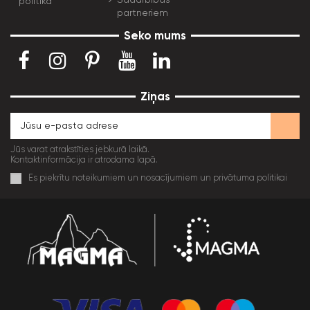
politika
partneriem
Seko mums
Ziņas
Jūs varat atrakstīties jebkurā laikā.
Kontaktinformācija ir atrodama lapā.
Es piekrītu noteikumiem un nosacījumiem un privātuma politikai