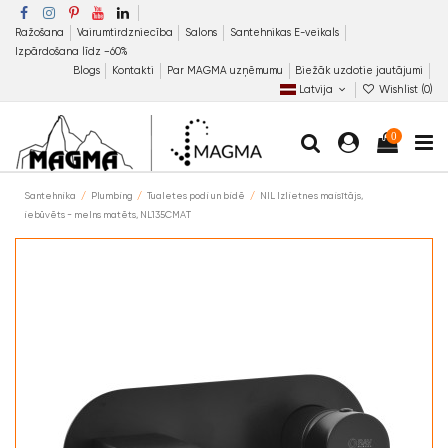
Ražošana
Vairumtirdzniecība
Salons
Santehnikas E-veikals
Izpārdošana līdz −60%
Blogs
Kontakti
Par MAGMA uzņēmumu
Biežāk uzdotie jautājumi
Latvija
Wishlist (
0
)
0
Santehnika
Plumbing
Tualetes podi un bidē
NIL Izlietnes maisītājs,
iebūvēts - melns matēts, NL135CMAT