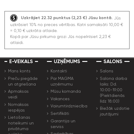
Uzkrājiet 22.32 punktus (2,23 €) Jūsu kontā.
Jūs
uzkrāsiet 10% no preces vērtības. Katri samaksāti 10,00 €
= 0,10 € uzkrāta atlaide.
Kopā par Jūsu pirkuma grozi Jūs nopelnīsiet 2,23 €
atlaidi.
E-VEIKALS
UZŅĒMUMS
SALONS
Mans konts
Kontakti
Salons
Preču piegāde
Par MAGMA
Salona darba
un atgriešana
uzņēmumu
laiks: Dd.
10:00-19:00
Apmaksas
Mūsu komanda
(Piektdienās
veidi
Vakances
līdz 18:00)
Nomaksas
Vairumtirdzniecība
Biežāk uzdotie
iespējas
Sertifikāti
jautājumi
Lietošanas
Garantija un
noteikumi un
serviss
privātuma
Sadarbības