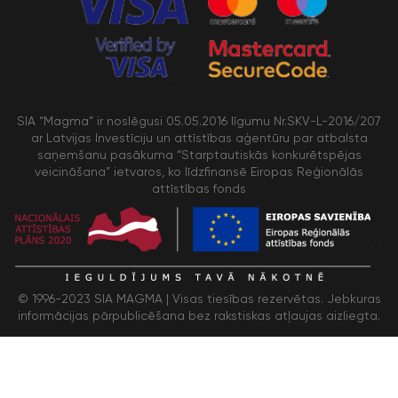
SIA “Magma” ir noslēgusi 05.05.2016 līgumu Nr.SKV-L-2016/207
ar Latvijas Investīciju un attīstības aģentūru par atbalsta
saņemšanu pasākuma “Starptautiskās konkurētspējas
veicināšana” ietvaros, ko līdzfinansē Eiropas Reģionālās
attīstības fonds
/>
© 1996-2023 SIA MAGMA |
Visas tiesības rezervētas. Jebkuras
informācijas pārpublicēšana bez rakstiskas atļaujas aizliegta.