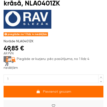
krāsā, NLA0401ZK
piegāde no 1 līdz 4 nedēļām
Norāde
NLA0401ZK
49,85 €
AR PVN
Piegāde ar kurjeru:
pēc pasūtījuma, no 1 līdz 4
nedēļām
Pievienot grozam