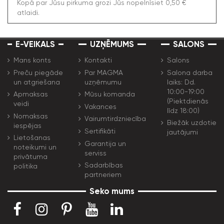
Kopā par Jūsu pirkuma grozi Jūs nopelnīsiet 0,50 €
atlaidi.
E-VEIKALS
UZŅĒMUMS
SALONS
Mans konts
Kontakti
Salons
Preču piegāde
Par MAGMA
Salona darba
un atgriešana
uzņēmumu
laiks: Dd.
10:00-19:00
Apmaksas
Mūsu komanda
(Piektdienās
veidi
Vakances
līdz 18:00)
Nomaksas
Vairumtirdzniecība
Biežāk uzdotie
iespējas
Sertifikāti
jautājumi
Lietošanas
Garantija un
noteikumi un
serviss
privātuma
Sadarbības
politika
partneriem
Seko mums