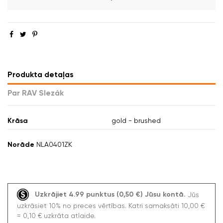
Produkta detaļas
Par RAV Slezák
Krāsa
gold - brushed
Norāde
NLA0401ZK
Uzkrājiet 4.99 punktus (0,50 €) Jūsu kontā.
Jūs
uzkrāsiet 10% no preces vērtības. Katri samaksāti 10,00 €
= 0,10 € uzkrāta atlaide.