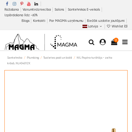
Ražošana
Vairumtirdzniecība
Salons
Santehnikas E-veikals
Izpārdošana līdz −60%
Blogs
Kontakti
Par MAGMA uzņēmumu
Biežāk uzdotie jautājumi
Latvija
Wishlist (
0
)
0
Santehnika
Plumbing
Tualetes podi un bidē
NIL Papīra turētājs - zelta
krāsā, NLA0401ZK