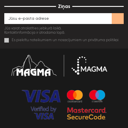
Ziņas
Jūs varat atrakstīties jebkurā laikā.
Kontaktinformācija ir atrodama lapā.
Es piekrītu noteikumiem un nosacījumiem un privātuma politikai