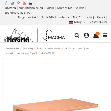
Ražošana
Vairumtirdzniecība
Salons
Santehnikas E-veikals
Izpārdošana līdz −60%
Blogs
Kontakti
Par MAGMA uzņēmumu
Biežāk uzdotie jautājumi
Latvija
Wishlist (
0
)
0
Santehnika
Plumbing
Tualetes podi un bidē
NIL Papīra turētājs ar
plauktu – zeltaini rozā, pulēts, NLA0403ZRK