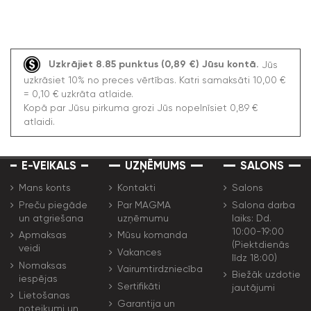
Uzkrājiet 8.85 punktus (0,89 €) Jūsu kontā.
Jūs
uzkrāsiet 10% no preces vērtības. Katri samaksāti 10,00 €
= 0,10 € uzkrāta atlaide.
Kopā par Jūsu pirkuma grozi Jūs nopelnīsiet 0,89 €
atlaidi.
E-VEIKALS
UZŅĒMUMS
SALONS
Mans konts
Kontakti
Salons
Preču piegāde
Par MAGMA
Salona darba
un atgriešana
uzņēmumu
laiks: Dd.
10:00-19:00
Apmaksas
Mūsu komanda
(Piektdienās
veidi
Vakances
līdz 18:00)
Nomaksas
Vairumtirdzniecība
Biežāk uzdotie
iespējas
Sertifikāti
jautājumi
Lietošanas
Garantija un
noteikumi un