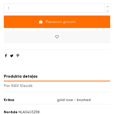
Pievienot grozam
Produkta detaļas
Par RAV Slezák
Krāsa
gold rose - brushed
Norāde
NLA0403ZRK