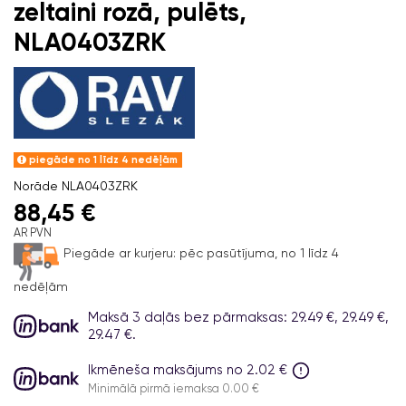
zeltaini rozā, pulēts,
NLA0403ZRK
piegāde no 1 līdz 4 nedēļām
Norāde
NLA0403ZRK
88,45 €
AR PVN
Piegāde ar kurjeru:
pēc pasūtījuma, no 1 līdz 4
nedēļām
Maksā 3 daļās bez pārmaksas: 29.49 €, 29.49 €,
29.47 €.
Ikmēneša maksājums no 2.02 €
Minimālā pirmā iemaksa 0.00 €