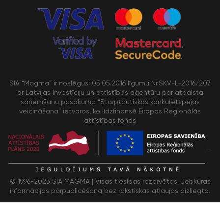
SIA “Magma” ir noslēgusi 05.05.2016 līgumu Nr.SKV-L-2016/207
ar Latvijas Investīciju un attīstības aģentūru par atbalsta
saņemšanu pasākuma “Starptautiskās konkurētspējas
veicināšana” ietvaros, ko līdzfinansē Eiropas Reģionālās
attīstības fonds
/>
© 1996-2023 SIA MAGMA |
Visas tiesības rezervētas. Jebkuras
informācijas pārpublicēšana bez rakstiskas atļaujas aizliegta.