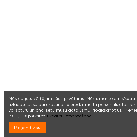
Mēs augstu vērtējam Jūsu privātumu. Mēs izmantojam sīkdatne
uzlabotu Jūsu pārlūkošanas pieredzi, rādītu personalizētas re
vai saturu un analizētu mūsu datplūsmu. Noklikšķinot uz "Pieņ
visu", Jūs piekrītat
sīkdatņu izmantošanai.
Pieņemt visu