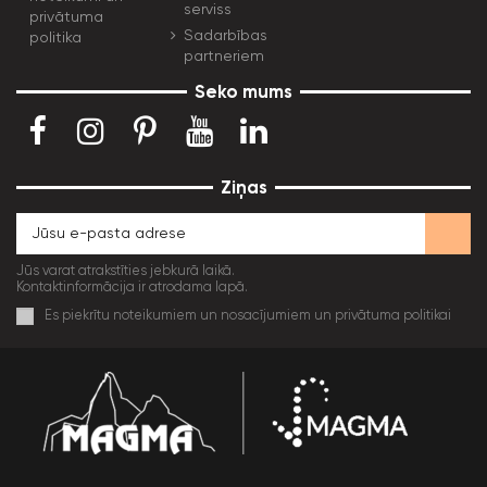
serviss
privātuma
Sadarbības
politika
partneriem
Seko mums
Ziņas
Jūs varat atrakstīties jebkurā laikā.
Kontaktinformācija ir atrodama lapā.
Es piekrītu noteikumiem un nosacījumiem un privātuma politikai