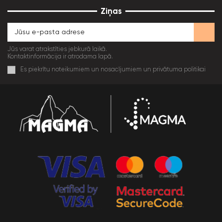
Ziņas
Jūs varat atrakstīties jebkurā laikā.
Kontaktinformācija ir atrodama lapā.
Es piekrītu noteikumiem un nosacījumiem un privātuma politikai