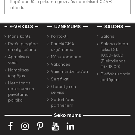
Kopā par Jūsu pirkuma grozi Jūs nopelnīsiet 0,46 €
atlaidi.
E-VEIKALS
UZŅĒMUMS
SALONS
Mans konts
Kontakti
Salons
Preču piegāde
Par MAGMA
Salona darba
un atgriešana
uzņēmumu
laiks: Dd.
10:00-19:00
Apmaksas
Mūsu komanda
(Piektdienās
veidi
Vakances
līdz 18:00)
Nomaksas
Vairumtirdzniecība
Biežāk uzdotie
iespējas
Sertifikāti
jautājumi
Lietošanas
Garantija un
noteikumi un
serviss
privātuma
Sadarbības
politika
partneriem
Seko mums