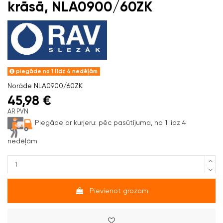
krāsā, NLA0900/60ZK
piegāde no 1 līdz 4 nedēļām
Norāde
NLA0900/60ZK
45,98 €
AR PVN
Piegāde ar kurjeru:
pēc pasūtījuma, no 1 līdz 4
nedēļām
Pievienot grozam