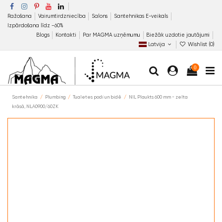
Ražošana
Vairumtirdzniecība
Salons
Santehnikas E-veikals
Izpārdošana līdz −60%
Blogs
Kontakti
Par MAGMA uzņēmumu
Biežāk uzdotie jautājumi
Latvija
Wishlist (
0
)
0
Santehnika
Plumbing
Tualetes podi un bidē
NIL Plaukts 600 mm - zelta
krāsā, NLA0900/60ZK