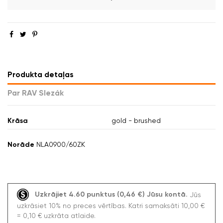
Produkta detaļas
Par RAV Slezák
Krāsa
gold - brushed
Norāde
NLA0900/60ZK
Uzkrājiet 4.60 punktus (0,46 €) Jūsu kontā.
Jūs
uzkrāsiet 10% no preces vērtības. Katri samaksāti 10,00 €
= 0,10 € uzkrāta atlaide.