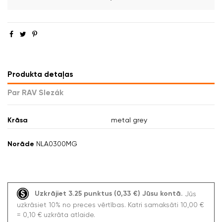
Produkta detaļas
Par RAV Slezák
Krāsa
metal grey
Norāde
NLA0300MG
Uzkrājiet 3.25 punktus (0,33 €) Jūsu kontā.
Jūs
uzkrāsiet 10% no preces vērtības. Katri samaksāti 10,00 €
= 0,10 € uzkrāta atlaide.