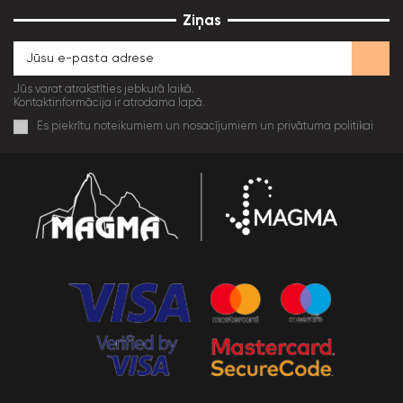
Ziņas
Jūs varat atrakstīties jebkurā laikā.
Kontaktinformācija ir atrodama lapā.
Es piekrītu noteikumiem un nosacījumiem un privātuma politikai