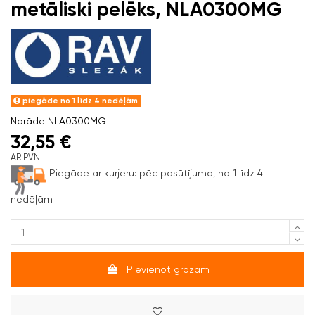
metāliski pelēks, NLA0300MG
piegāde no 1 līdz 4 nedēļām
Norāde
NLA0300MG
32,55 €
AR PVN
Piegāde ar kurjeru:
pēc pasūtījuma, no 1 līdz 4
nedēļām
Pievienot grozam