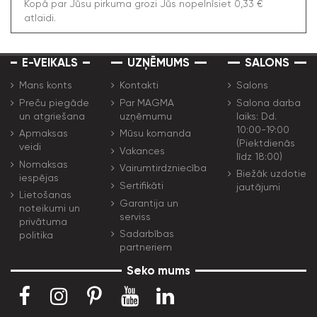
Kopā par Jūsu pirkuma grozi Jūs nopelnīsiet 0,33 €
atlaidi.
E-VEIKALS
UZŅĒMUMS
SALONS
Mans konts
Kontakti
Salons
Preču piegāde
Par MAGMA
Salona darba
un atgriešana
uzņēmumu
laiks: Dd.
10:00-19:00
Apmaksas
Mūsu komanda
(Piektdienās
veidi
Vakances
līdz 18:00)
Nomaksas
Vairumtirdzniecība
Biežāk uzdotie
iespējas
Sertifikāti
jautājumi
Lietošanas
Garantija un
noteikumi un
serviss
privātuma
Sadarbības
politika
partneriem
Seko mums