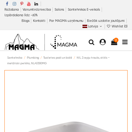
Ražošana
Vairumtirdzniecība
Salons
Santehnikas E-veikals
Izpārdošana līdz −60%
Blogs
Kontakti
Par MAGMA uzņēmumu
Biežāk uzdotie jautājumi
Latvija
Wishlist (
0
)
0
Santehnika
Plumbing
Tualetes podi un bidē
NIL Ziepju trauks, stikls –
metāliski pelēks, NLA0300MG