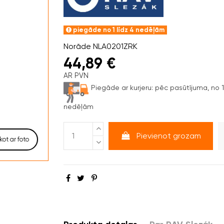
piegāde no 1 līdz 4 nedēļām
Norāde
NLA0201ZRK
44,89 €
AR PVN
Piegāde ar kurjeru:
pēc pasūtījuma, no 1 
nedēļām
Pievienot grozam
kot ar foto