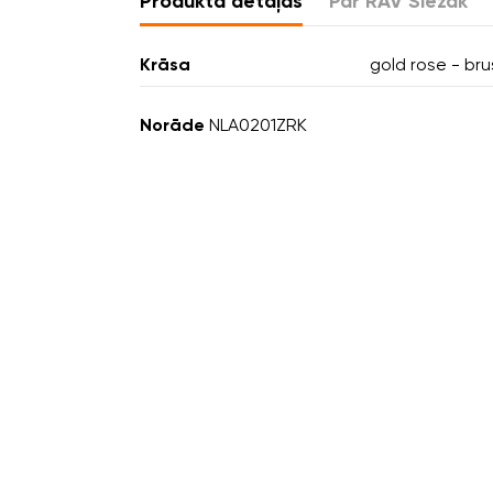
Produkta detaļas
Par RAV Slezák
Krāsa
gold rose - br
Norāde
NLA0201ZRK