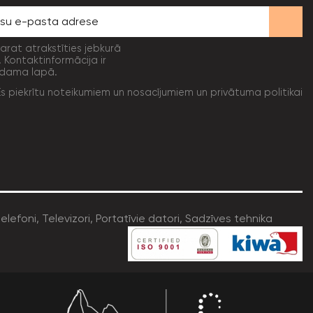
varat atrakstīties jebkurā
. Kontaktinformācija ir
dama lapā.
Es piekrītu noteikumiem un nosacījumiem un privātuma politikai