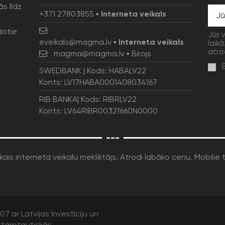
ās līdz
+371 27803855
▪
Interneta veikals
dotie
Jūs 
eveikals@magma.lv
▪
Interneta veikals
laikā
atro
magma@magma.lv
▪ Birojs
SWEDBANK | Kods: HABALV22
Konts: LV17HABA0001408034167
RIB BANKA| Kods: RIBRLV22
Konts: LV64RIBR00321660N0000
---
7 ar Latvijas Investīciju un
tarptautiskās