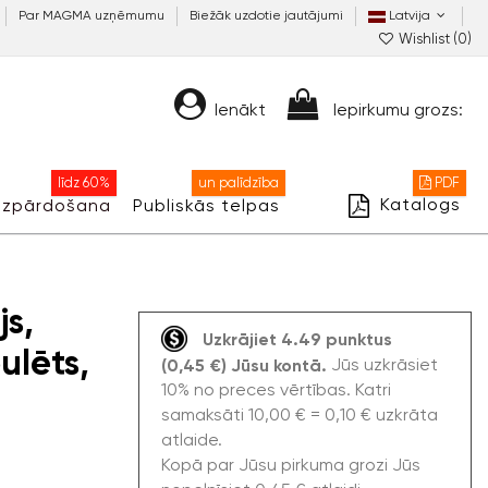
Par MAGMA uzņēmumu
Biežāk uzdotie jautājumi
Latvija
Wishlist (
0
)
Ienākt
Iepirkumu grozs:
līdz 60%
un palīdzība
PDF
Katalogs
Izpārdošana
Publiskās telpas
js,
Uzkrājiet 4.49 punktus
pulēts,
Jūs uzkrāsiet
(0,45 €) Jūsu kontā.
10% no preces vērtības. Katri
samaksāti 10,00 € = 0,10 € uzkrāta
atlaide.
Kopā par Jūsu pirkuma grozi Jūs