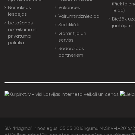
(Piektdien
Nomaksas
Vakances
18:00)
iespējas
Vairumtirdzniecība
Biežāk uz
Lietošanas
Sertifikāti
jautājumi
noteikumi un
Garantija un
privātuma
serviss
politika
Sadarbības
partneriem
SIA “Magma” ir noslēgusi 05.05.2016 līgumu Nr.SKV-L-2016/20
attīstības aģentūru par atbalsta saņemšanu pasākuma “S