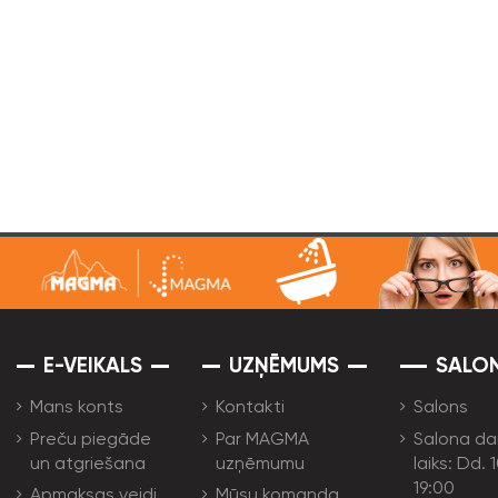
E-VEIKALS
UZŅĒMUMS
SALO
Mans konts
Kontakti
Salons
Preču piegāde
Par MAGMA
Salona da
un atgriešana
uzņēmumu
laiks: Dd. 
19:00
Apmaksas veidi
Mūsu komanda