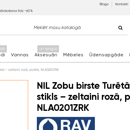
Blogs
Kontakti
pārdošana līdz −60%
idē
un spoguļi
di
Vannas
Aksesuāri
Mēbeles
Ūdensapgāde
tikls – zeltaini rozā, pulēts, NLA0201ZRK
NIL Zobu birste Turētā
stikls – zeltaini rozā, 
NLA0201ZRK