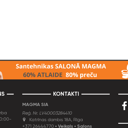
NS
KONTAKTI
MAGMA SIA
rba
Reģ. Nr. LV40003284410
10:00-
Katrīnas dambis 18A, Rīga
+371 26444770
▪
Veikals
▪
Salons