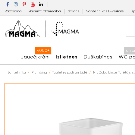
Ražošana
Vairumtirdzniecība
Salons
Santehnikas E-veikals
Iz
4000+
un b
Jaucējkrāni
Izlietnes
Duškabīnes
WC po
Santehnika
Plumbing
Tualetes podi un bidē
NIL Zobu birste Turētājs, s