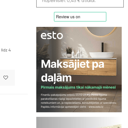
nopelnīsiet 0,45 € atlaidi.
līdz 4