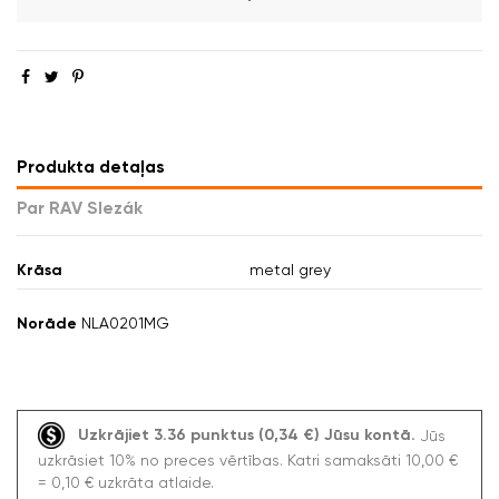
Produkta detaļas
Par RAV Slezák
Krāsa
metal grey
Norāde
NLA0201MG
Uzkrājiet 3.36 punktus (0,34 €) Jūsu kontā.
Jūs
uzkrāsiet 10% no preces vērtības. Katri samaksāti 10,00 €
= 0,10 € uzkrāta atlaide.