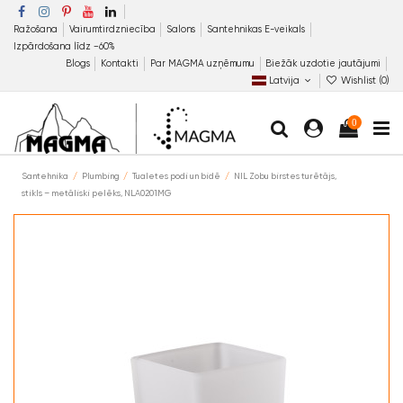
Ražošana
Vairumtirdzniecība
Salons
Santehnikas E-veikals
Izpārdošana līdz −60%
Blogs
Kontakti
Par MAGMA uzņēmumu
Biežāk uzdotie jautājumi
Latvija
Wishlist (
0
)
0
Santehnika
Plumbing
Tualetes podi un bidē
NIL Zobu birstes turētājs,
stikls – metāliski pelēks, NLA0201MG