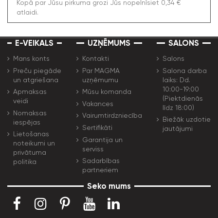
Kopā par Jūsu pirkuma grozi Jūs nopelnīsiet 0,34 €
atlaidi.
E-VEIKALS
UZŅĒMUMS
SALONS
Mans konts
Kontakti
Salons
Preču piegāde
Par MAGMA
Salona darba
un atgriešana
uzņēmumu
laiks: Dd.
10:00-19:00
Apmaksas
Mūsu komanda
(Piektdienās
veidi
Vakances
līdz 18:00)
Nomaksas
Vairumtirdzniecība
Biežāk uzdotie
iespējas
Sertifikāti
jautājumi
Lietošanas
Garantija un
noteikumi un
serviss
privātuma
Sadarbības
politika
partneriem
Seko mums