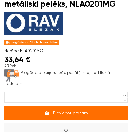
metāliski pelēks, NLA0201MG
piegāde no 1 līdz 4 nedēļām
Norāde
NLA0201MG
33,64 €
AR PVN
Piegāde ar kurjeru:
pēc pasūtījuma, no 1 līdz 4
nedēļām
Pievienot grozam