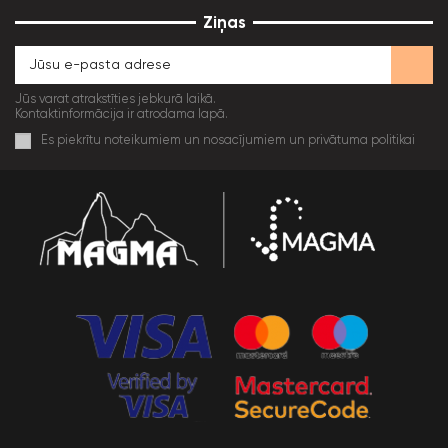
Ziņas
Jūs varat atrakstīties jebkurā laikā.
Kontaktinformācija ir atrodama lapā.
Es piekrītu noteikumiem un nosacījumiem un privātuma politikai