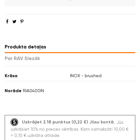
Produkta detaļas
Par RAV Slezák
Krāsa
INOX - brushed
Norāde
RIA0400IN
Uzkrājiet 2.18 punktus (0,22 €) Jūsu kontā.
Jūs
uzkrāsiet 10% no preces vērtības. Katri samaksāti 10,00 €
= 0,10 € uzkrāta atlaide.