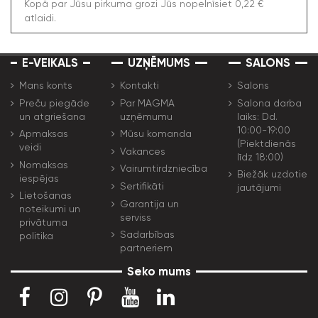
Kopā par Jūsu pirkuma grozi Jūs nopelnīsiet 0,22 €
atlaidi.
E-VEIKALS
UZŅĒMUMS
SALONS
Mans konts
Kontakti
Salons
Preču piegāde
Par MAGMA
Salona darba
un atgriešana
uzņēmumu
laiks: Dd.
10:00-19:00
Apmaksas
Mūsu komanda
(Piektdienās
veidi
Vakances
līdz 18:00)
Nomaksas
Vairumtirdzniecība
Biežāk uzdotie
iespējas
Sertifikāti
jautājumi
Lietošanas
Garantija un
noteikumi un
serviss
privātuma
Sadarbības
politika
partneriem
Seko mums