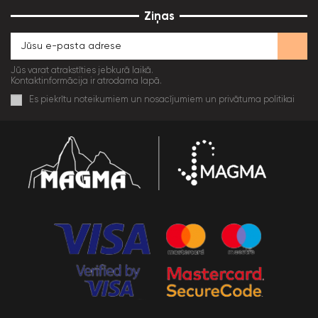
Ziņas
Jūs varat atrakstīties jebkurā laikā.
Kontaktinformācija ir atrodama lapā.
Es piekrītu noteikumiem un nosacījumiem un privātuma politikai