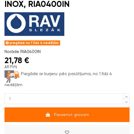
INOX, RIA0400IN
piegāde no 1 līdz 4 nedēļām
Norāde
RIA0400IN
21,78 €
AR PVN
Piegāde ar kurjeru:
pēc pasūtījuma, no 1 līdz 4
nedēļām
Pievienot grozam