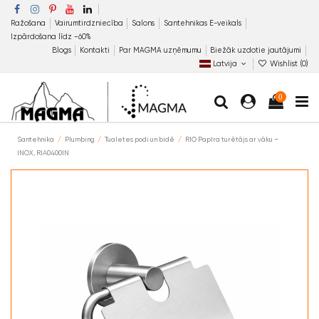
Ražošana
Vairumtirdzniecība
Salons
Santehnikas E-veikals
Izpārdošana līdz −60%
Blogs
Kontakti
Par MAGMA uzņēmumu
Biežāk uzdotie jautājumi
Latvija
Wishlist (
0
)
0
Santehnika
Plumbing
Tualetes podi un bidē
RIO Papīra turētājs ar vāku –
INOX, RIA0400IN