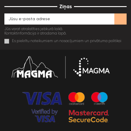
Ziņas
Jūs varat atrakstīties jebkurā laikā.
Kontaktinformācija ir atrodama lapā.
Es piekrītu noteikumiem un nosacījumiem un privātuma politikai