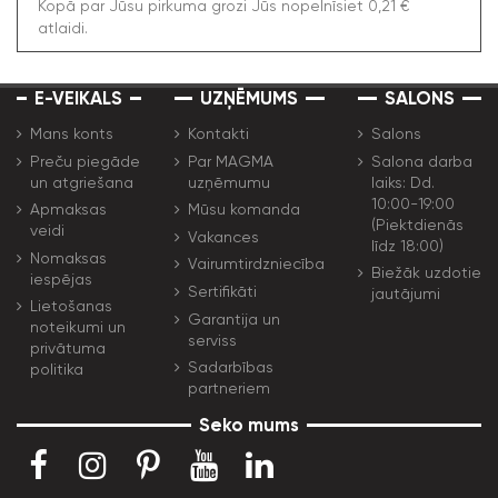
Kopā par Jūsu pirkuma grozi Jūs nopelnīsiet 0,21 €
atlaidi.
E-VEIKALS
UZŅĒMUMS
SALONS
Mans konts
Kontakti
Salons
Preču piegāde
Par MAGMA
Salona darba
un atgriešana
uzņēmumu
laiks: Dd.
10:00-19:00
Apmaksas
Mūsu komanda
(Piektdienās
veidi
Vakances
līdz 18:00)
Nomaksas
Vairumtirdzniecība
Biežāk uzdotie
iespējas
Sertifikāti
jautājumi
Lietošanas
Garantija un
noteikumi un
serviss
privātuma
Sadarbības
politika
partneriem
Seko mums