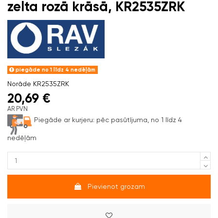
zelta rozā krāsā, KR2535ZRK
piegāde no 1 līdz 4 nedēļām
Norāde
KR2535ZRK
20,69 €
AR PVN
Piegāde ar kurjeru:
pēc pasūtījuma, no 1 līdz 4
nedēļām
Pievienot grozam