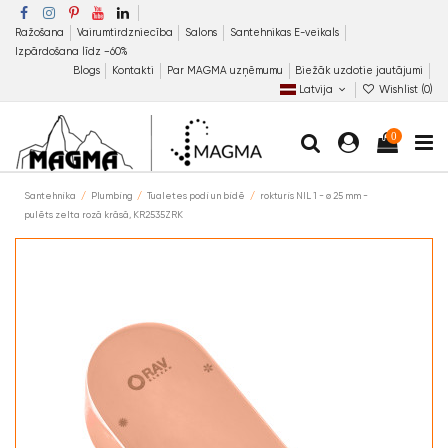
Ražošana
Vairumtirdzniecība
Salons
Santehnikas E-veikals
Izpārdošana līdz −60%
Blogs
Kontakti
Par MAGMA uzņēmumu
Biežāk uzdotie jautājumi
Latvija
Wishlist (
0
)
0
Santehnika
Plumbing
Tualetes podi un bidē
rokturis NIL 1 - ø 25 mm -
pulēts zelta rozā krāsā, KR2535ZRK