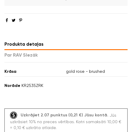
Produkta detaļas
Par RAV Slezák
Krāsa
gold rose - brushed
Norāde
KR2535ZRK
Uzkrājiet 2.07 punktus (0,21 €) Jūsu kontā.
Jūs
uzkrāsiet 10% no preces vērtības. Katri samaksāti 10,00 €
= 0,10 € uzkrāta atlaide.