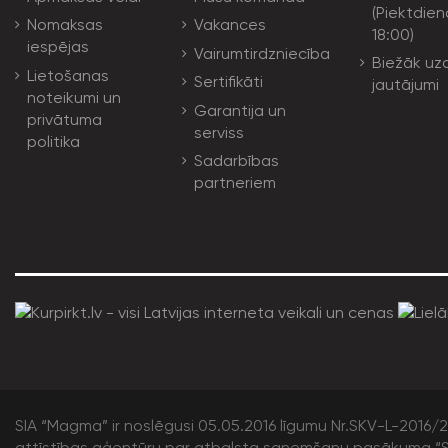
(Piektdien
Nomaksas
Vakances
18:00)
iespējas
Vairumtirdzniecība
Biežāk uz
Lietošanas
Sertifikāti
jautājumi
noteikumi un
Garantija un
privātuma
serviss
politika
Sadarbības
partneriem
SIA “Magma” ir noslēgusi 05.05.2016 līgumu Nr.SKV-L-2016/20
attīstības aģentūru par atbalsta saņemšanu pasākuma “S