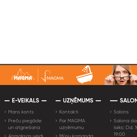
E-VEIKALS
UZŅĒMUMS
SALO
Mans konts
Kontakti
Salons
Preču piegāde
Par MAGMA
Salona da
un atgriešana
uzņēmumu
laiks: Dd. 
19:00
Apmaksas veidi
Mūsu komanda