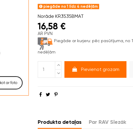
piegāde no 1 līdz 4 nedēļām
Norāde
KR3535BMAT
16,58 €
AR PVN
Piegāde ar kurjeru:
pēc pasūtījuma, no 1 
nedēļām
Pievienot grozam
kot ar foto
Produkta detaļas
Par RAV Slezák