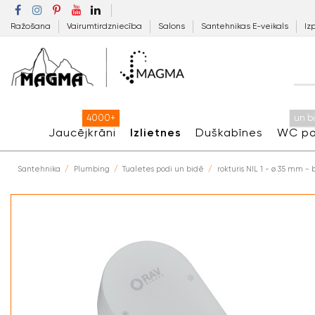
Ražošana
Vairumtirdzniecība
Salons
Santehnikas E-veikals
Iz
4000+
un b
Jaucējkrāni
Izlietnes
Duškabīnes
WC po
Santehnika
Plumbing
Tualetes podi un bidē
rokturis NIL 1 - ø 35 mm -