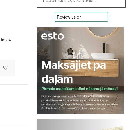
nopelnīsiet 0,17 € atlaidi.
līdz 4