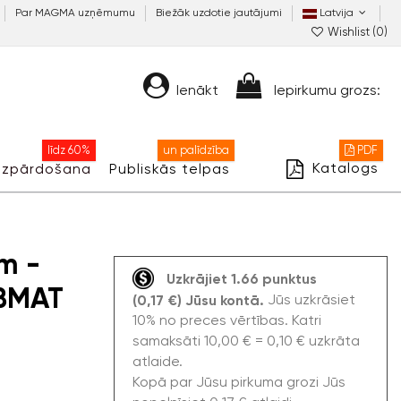
Par MAGMA uzņēmumu
Biežāk uzdotie jautājumi
Latvija
Wishlist (
0
)
Ienākt
Iepirkumu grozs:
līdz 60%
un palīdzība
PDF
Katalogs
Izpārdošana
Publiskās telpas
mm -
Uzkrājiet 1.66 punktus
5BMAT
Jūs uzkrāsiet
(0,17 €) Jūsu kontā.
10% no preces vērtības. Katri
samaksāti 10,00 € = 0,10 € uzkrāta
atlaide.
Kopā par Jūsu pirkuma grozi Jūs