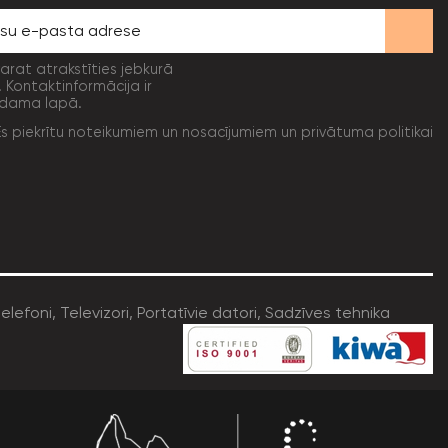
varat atrakstīties jebkurā
. Kontaktinformācija ir
dama lapā.
Es piekrītu noteikumiem un nosacījumiem un privātuma politikai