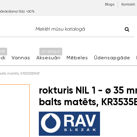
Blogs
Kontakti
pārdošana līdz −60%
idē
un spoguļi
di
Vannas
Aksesuāri
Mēbeles
Ūdensapgāde
 balts matēts, KR3535BMAT
rokturis NIL 1 - ø 35 
balts matēts, KR353