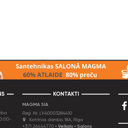
NS
KONTAKTI
MAGMA SIA
rba
Reģ. Nr. LV40003284410
10:00-
Katrīnas dambis 18A, Rīga
+371 26444770
▪
Veikals
▪
Salons