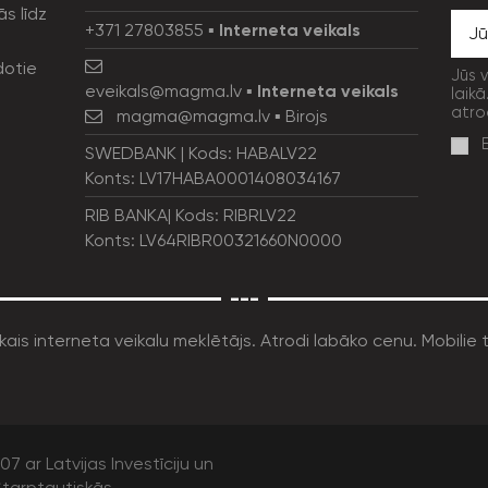
ās līdz
+371 27803855
▪
Interneta veikals
dotie
Jūs 
eveikals@magma.lv
▪
Interneta veikals
laikā
atro
magma@magma.lv
▪ Birojs
SWEDBANK | Kods: HABALV22
Konts: LV17HABA0001408034167
RIB BANKA| Kods: RIBRLV22
Konts: LV64RIBR00321660N0000
---
7 ar Latvijas Investīciju un
tarptautiskās