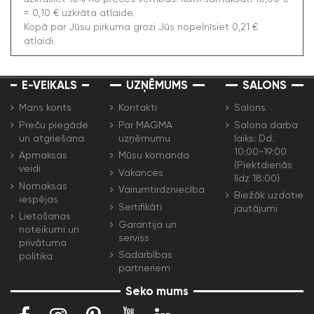
= 0,10 € uzkrāta atlaide.
Kopā par Jūsu pirkuma grozi Jūs nopelnīsiet 0,21 €
atlaidi.
E-VEIKALS
UZŅĒMUMS
SALONS
Mans konts
Kontakti
Salons
Preču piegāde
Par MAGMA
Salona darba
un atgriešana
uzņēmumu
laiks: Dd.
10:00-19:00
Apmaksas
Mūsu komanda
(Piektdienās
veidi
Vakances
līdz 18:00)
Nomaksas
Vairumtirdzniecība
Biežāk uzdotie
iespējas
Sertifikāti
jautājumi
Lietošanas
Garantija un
noteikumi un
serviss
privātuma
Sadarbības
politika
partneriem
Seko mums