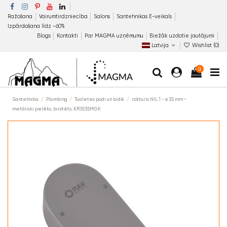
Ražošana
Vairumtirdzniecība
Salons
Santehnikas E-veikals
Izpārdošana līdz −60%
Blogs
Kontakti
Par MAGMA uzņēmumu
Biežāk uzdotie jautājumi
Latvija
Wishlist (
0
)
0
Santehnika
Plumbing
Tualetes podi un bidē
rokturis NIL 1 - ø 35 mm -
metāliski pelēks, birstēts, KR3535MGK