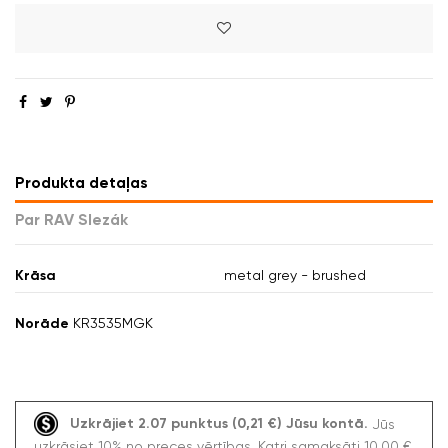
Produkta detaļas
Par RAV Slezák
Krāsa
metal grey - brushed
Norāde
KR3535MGK
Uzkrājiet 2.07 punktus (0,21 €) Jūsu kontā.
Jūs
uzkrāsiet 10% no preces vērtības. Katri samaksāti 10,00 €