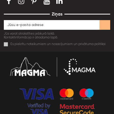
Ziņas
Jūs varat atrakstīties jebkurā laikā.
Kontaktinformācija ir atrodama lapā.
Es piekrītu noteikumiem un nosacījumiem un privātuma politikai