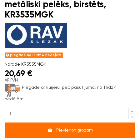
metāliski pelēks, birstēts,
KR3535MGK
piegāde no 1 līdz 4 nedēļām
Norāde
KR3535MGK
20,69 €
AR PVN
Piegāde ar kurjeru:
pēc pasūtījuma, no 1 līdz 4
nedēļām
Pievienot grozam