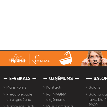
E-VEIKALS
UZŅĒMUMS
SALO
Mans konts
Kontakti
Salons
Preču piegāde
Par MAGMA
Salona da
un atgriešana
uzņēmumu
laiks: Dd. 
19:00
Apmaksas veidi
Mūsu komanda