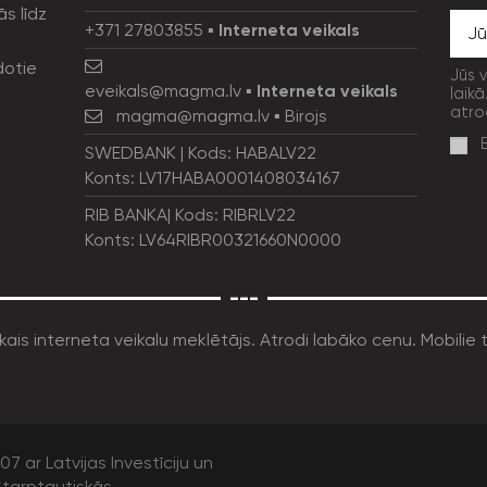
ās līdz
+371 27803855
▪
Interneta veikals
dotie
Jūs 
eveikals@magma.lv
▪
Interneta veikals
laikā
atro
magma@magma.lv
▪ Birojs
SWEDBANK | Kods: HABALV22
Konts: LV17HABA0001408034167
RIB BANKA| Kods: RIBRLV22
Konts: LV64RIBR00321660N0000
---
7 ar Latvijas Investīciju un
tarptautiskās