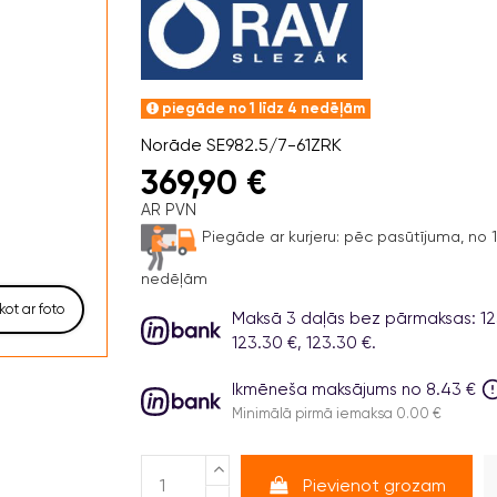
piegāde no 1 līdz 4 nedēļām
Norāde
SE982.5/7-61ZRK
369,90 €
AR PVN
Piegāde ar kurjeru:
pēc pasūtījuma, no 1 
nedēļām
kot ar foto
Maksā 3 daļās bez pārmaksas: 12
123.30 €, 123.30 €.
Ikmēneša maksājums no 8.43 €
Minimālā pirmā iemaksa 0.00 €
Pievienot grozam