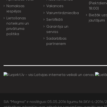
(Piektdien
Nomaksas
Vakances
18:00)
iespējas
Vairumtirdzniecība
Biežāk uz
Lietošanas
Sertifikāti
jautājumi
noteikumi un
Garantija un
privātuma
serviss
politika
Sadarbības
partneriem
SIA “Magma” ir noslēgusi 05.05.2016 līgumu Nr.SKV-L-2016/20
attīstības aģentūru par atbalsta saņemšanu pasākuma “S