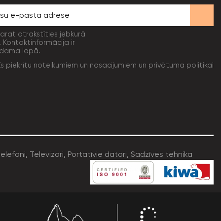
varat atrakstīties jebkurā
. Kontaktinformācija ir
dama lapā.
Es piekrītu noteikumiem un nosacījumiem un privātuma politikai