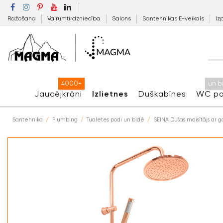
Ražošana
Vairumtirdzniecība
Salons
Santehnikas E-veikals
Iz
4000+
un b
Jaucējkrāni
Izlietnes
Duškabīnes
WC po
Santehnika
Plumbing
Tualetes podi un bidē
SEINA Dušas maisītājs ar g