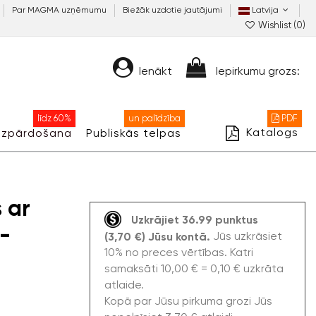
Par MAGMA uzņēmumu
Biežāk uzdotie jautājumi
Latvija
Wishlist (
0
)
Ienākt
Iepirkumu grozs:
līdz 60%
un palīdzība
PDF
Katalogs
Izpārdošana
Publiskās telpas
 ar
Uzkrājiet 36.99 punktus
-
Jūs uzkrāsiet
(3,70 €) Jūsu kontā.
10% no preces vērtības. Katri
samaksāti 10,00 € = 0,10 € uzkrāta
atlaide.
Kopā par Jūsu pirkuma grozi Jūs