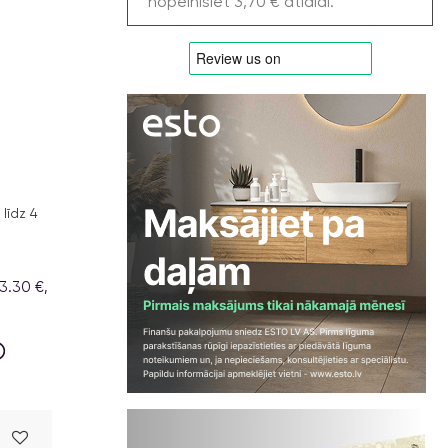
nopelnīsiet 3,70 € atlaidi.
līdz 4
3.30 €,