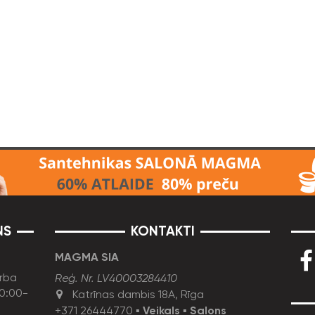
NS
KONTAKTI
MAGMA SIA
rba
Reģ. Nr. LV40003284410
10:00-
Katrīnas dambis 18A, Rīga
+371 26444770
▪
Veikals
▪
Salons