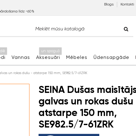
Blogs
Kontakti
pārdošana līdz −60%
idē
un spoguļi
di
Vannas
Aksesuāri
Mēbeles
Ūdensapgāde
alvas un rokas dušu - atstarpe 150 mm, SE982.5/7-61ZRK
SEINA Dušas maisītājs
galvas un rokas dušu 
atstarpe 150 mm,
SE982.5/7-61ZRK