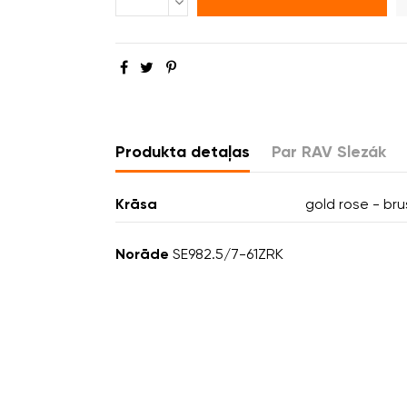
Produkta detaļas
Par RAV Slezák
Krāsa
gold rose - br
Norāde
SE982.5/7-61ZRK