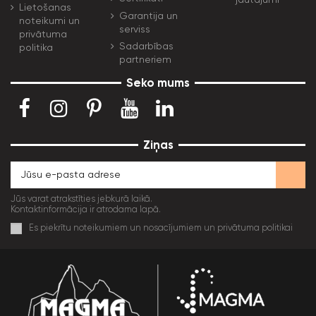
Lietošanas
Garantija un
noteikumi un
serviss
privātuma
Sadarbības
politika
partneriem
Seko mums
Ziņas
Jūs varat atrakstīties jebkurā laikā.
Kontaktinformācija ir atrodama lapā.
Es piekrītu noteikumiem un nosacījumiem un privātuma politikai