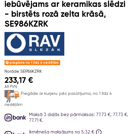
iebūvējams ar keramikas slēdzi
- birstēts rozā zelta krāsā,
SE986KZRK
piegāde no 1 līdz 4 nedēļām
Norāde
SE986KZRK
233,17 €
AR PVN
Piegāde ar kurjeru:
pēc pasūtījuma, no 1 līdz 4
nedēļām
Maksā 3 daļās bez pārmaksas: 77.73 €, 77.73 €,
77.71 €.
Ikmēneša maksājums no 5.32 €