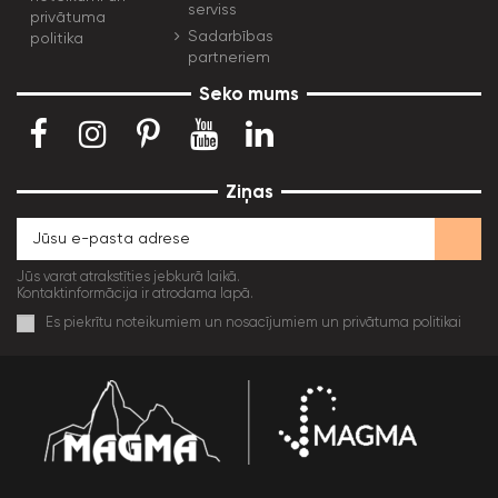
serviss
privātuma
Sadarbības
politika
partneriem
Seko mums
Ziņas
Jūs varat atrakstīties jebkurā laikā.
Kontaktinformācija ir atrodama lapā.
Es piekrītu noteikumiem un nosacījumiem un privātuma politikai