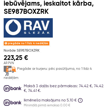
iebūvējams, ieskaitot kārba,
SE987BOXZRK
piegāde no 1 līdz 4 nedēļām
Norāde
SE987BOXZRK
223,25 €
AR PVN
Piegāde ar kurjeru:
pēc pasūtījuma, no 1 līdz 4
nedēļām
Maksā 3 daļās bez pārmaksas: 74.42 €, 74.42
€, 74.41 €.
Ikmēneša maksājums no 5.10 €
Minimālā pirmā iemaksa 0.00 €