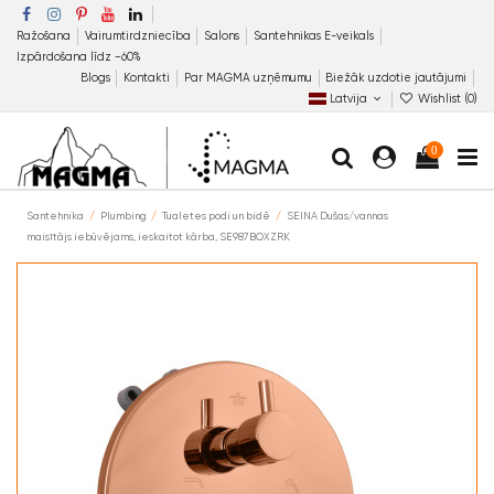
Ražošana
Vairumtirdzniecība
Salons
Santehnikas E-veikals
Izpārdošana līdz −60%
Blogs
Kontakti
Par MAGMA uzņēmumu
Biežāk uzdotie jautājumi
Latvija
Wishlist (
0
)
0
Santehnika
Plumbing
Tualetes podi un bidē
SEINA Dušas/vannas
maisītājs iebūvējams, ieskaitot kārba, SE987BOXZRK