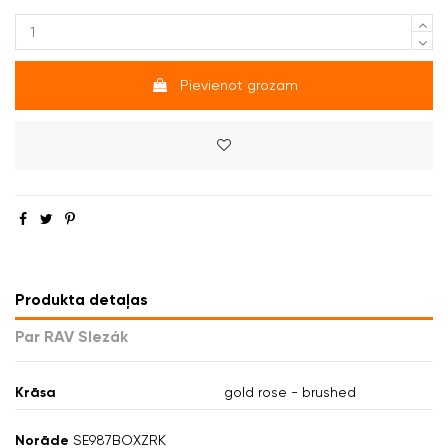
Pievienot grozam
Produkta detaļas
Par RAV Slezák
Krāsa
gold rose - brushed
Norāde
SE987BOXZRK