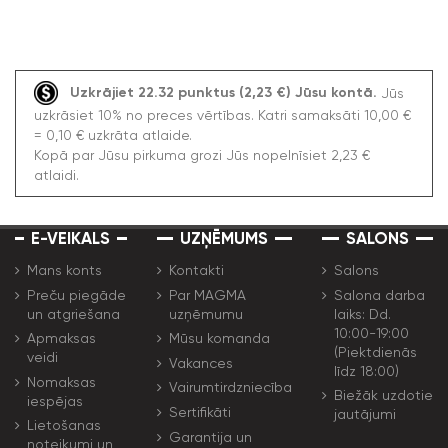
Uzkrājiet 22.32 punktus (2,23 €) Jūsu kontā.
Jūs
uzkrāsiet 10% no preces vērtības. Katri samaksāti 10,00 €
= 0,10 € uzkrāta atlaide.
Kopā par Jūsu pirkuma grozi Jūs nopelnīsiet 2,23 €
atlaidi.
E-VEIKALS
UZŅĒMUMS
SALONS
Mans konts
Kontakti
Salons
Preču piegāde
Par MAGMA
Salona darba
un atgriešana
uzņēmumu
laiks: Dd.
10:00-19:00
Apmaksas
Mūsu komanda
(Piektdienās
veidi
Vakances
līdz 18:00)
Nomaksas
Vairumtirdzniecība
Biežāk uzdotie
iespējas
Sertifikāti
jautājumi
Lietošanas
Garantija un
noteikumi un