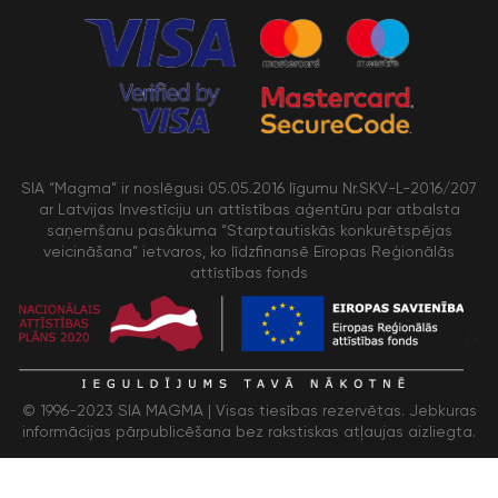
SIA “Magma” ir noslēgusi 05.05.2016 līgumu Nr.SKV-L-2016/207
ar Latvijas Investīciju un attīstības aģentūru par atbalsta
saņemšanu pasākuma “Starptautiskās konkurētspējas
veicināšana” ietvaros, ko līdzfinansē Eiropas Reģionālās
attīstības fonds
/>
© 1996-2023 SIA MAGMA |
Visas tiesības rezervētas. Jebkuras
informācijas pārpublicēšana bez rakstiskas atļaujas aizliegta.