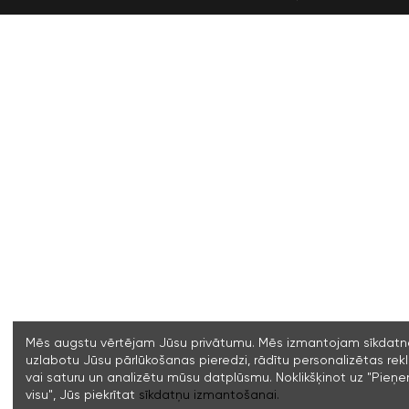
Mēs augstu vērtējam Jūsu privātumu. Mēs izmantojam sīkdatne
uzlabotu Jūsu pārlūkošanas pieredzi, rādītu personalizētas re
vai saturu un analizētu mūsu datplūsmu. Noklikšķinot uz "Pieņ
visu", Jūs piekrītat
sīkdatņu izmantošanai.