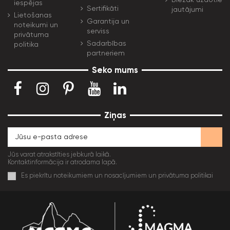
iespējas
Sertifikāti
jautājumi
Lietošanas
Garantija un
noteikumi un
serviss
privātuma
Sadarbības
politika
partneriem
Seko mums
Ziņas
Jūs varat atrakstīties jebkurā laikā.
Kontaktinformācija ir atrodama lapā.
Es piekrītu noteikumiem un nosacījumiem un privātuma politikai