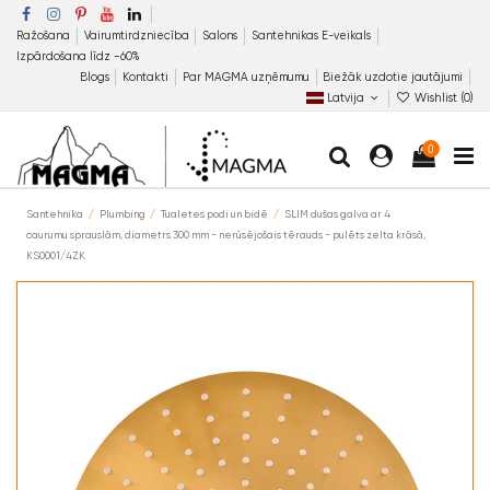
Ražošana
Vairumtirdzniecība
Salons
Santehnikas E-veikals
Izpārdošana līdz −60%
Blogs
Kontakti
Par MAGMA uzņēmumu
Biežāk uzdotie jautājumi
Latvija
Wishlist (
0
)
0
Santehnika
Plumbing
Tualetes podi un bidē
SLIM dušas galva ar 4
caurumu sprauslām, diametrs 300 mm - nerūsējošais tērauds - pulēts zelta krāsā,
KS0001/4ZK