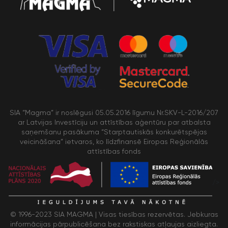
SIA “Magma” ir noslēgusi 05.05.2016 līgumu Nr.SKV-L-2016/207
ar Latvijas Investīciju un attīstības aģentūru par atbalsta
saņemšanu pasākuma “Starptautiskās konkurētspējas
veicināšana” ietvaros, ko līdzfinansē Eiropas Reģionālās
attīstības fonds
/>
© 1996-2023 SIA MAGMA |
Visas tiesības rezervētas. Jebkuras
informācijas pārpublicēšana bez rakstiskas atļaujas aizliegta.