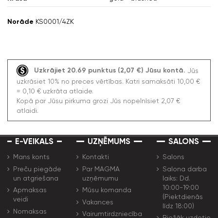
Norāde
KS0001/4ZK
Uzkrājiet 20.69 punktus (2,07 €) Jūsu kontā.
Jūs
uzkrāsiet 10% no preces vērtības. Katri samaksāti 10,00 €
= 0,10 € uzkrāta atlaide.
Kopā par Jūsu pirkuma grozi Jūs nopelnīsiet 2,07 €
atlaidi.
E-VEIKALS
UZŅĒMUMS
SALONS
Mans konts
Kontakti
Salons
Preču piegāde
Par MAGMA
Salona darba
un atgriešana
uzņēmumu
laiks: Dd.
10:00-19:00
Apmaksas
Mūsu komanda
(Piektdienās
veidi
Vakances
līdz 18:00)
Nomaksas
Vairumtirdzniecība
Biežāk uzdotie