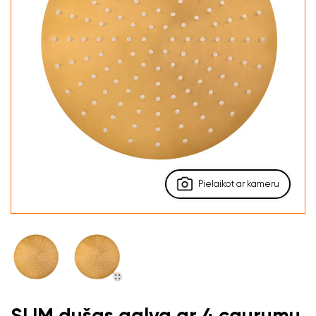
Pielaikot ar kameru
SLIM dušas galva ar 4 caurumu