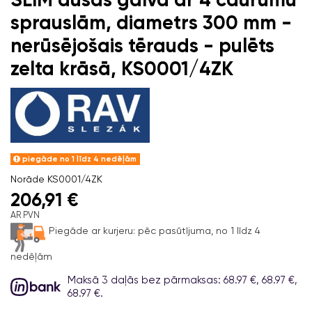
sprauslām, diametrs 300 mm -
nerūsējošais tērauds - pulēts
zelta krāsā, KS0001/4ZK
piegāde no 1 līdz 4 nedēļām
Norāde
KS0001/4ZK
206,91 €
AR PVN
Piegāde ar kurjeru:
pēc pasūtījuma, no 1 līdz 4
nedēļām
Maksā 3 daļās bez pārmaksas: 68.97 €, 68.97 €,
68.97 €.