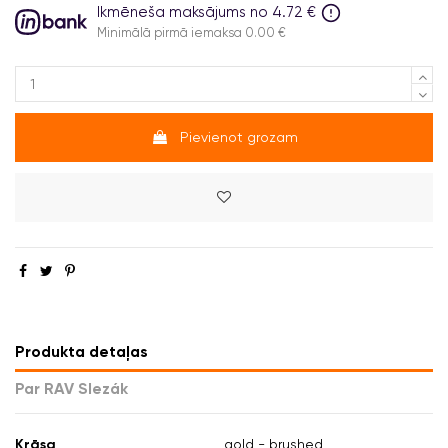
Ikmēneša maksājums no 4.72 €
Minimālā pirmā iemaksa 0.00 €
Pievienot grozam
Produkta detaļas
Par RAV Slezák
Krāsa
gold - brushed