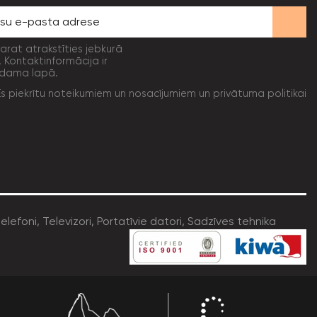
varat atrakstīties jebkurā
. Kontaktinformācija ir
dama lapā.
Es piekrītu noteikumiem un nosacījumiem un privātuma politikai