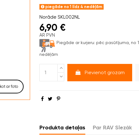
piegāde no 1 līdz 4 nedēļām
Norāde
SKL002NL
6,90 €
AR PVN
Piegāde ar kurjeru:
pēc pasūtījuma, no 1 
nedēļām
Pievienot grozam
kot ar foto
Produkta detaļas
Par RAV Slezák