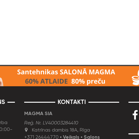
NS
KONTAKTI
MAGMA SIA
rba
Reģ. Nr. LV40003284410
10:00-
Katrīnas dambis 18A, Rīga
+371 26444770
▪
Veikals
▪
Salons