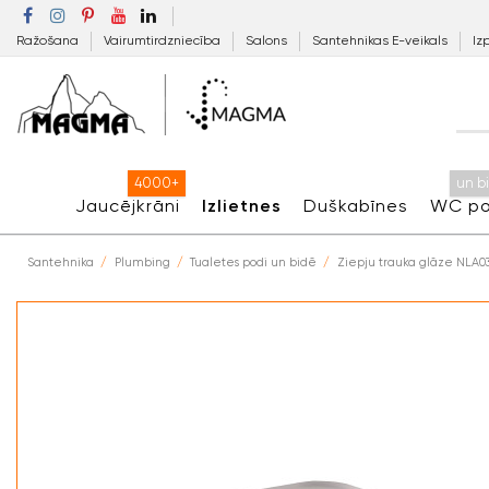
Ražošana
Vairumtirdzniecība
Salons
Santehnikas E-veikals
Iz
4000+
un b
Jaucējkrāni
Izlietnes
Duškabīnes
WC po
Santehnika
Plumbing
Tualetes podi un bidē
Ziepju trauka glāze NLA0