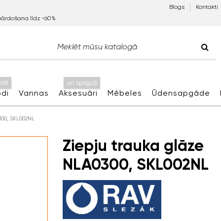
Blogs
Kontakti
pārdošana līdz −60%
idē
un spoguļi
di
Vannas
Aksesuāri
Mēbeles
Ūdensapgāde
300, SKL002NL
Ziepju trauka glāze
NLA0300, SKL002NL