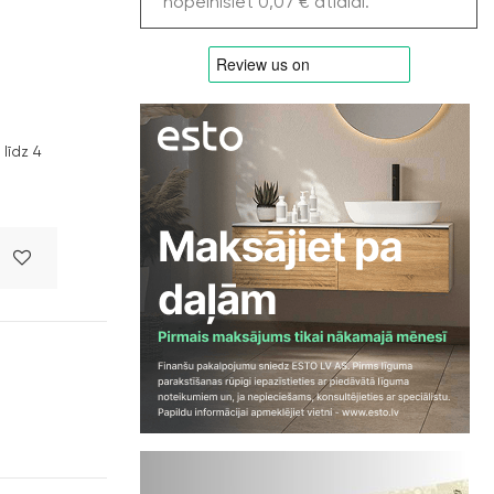
nopelnīsiet 0,07 € atlaidi.
līdz 4