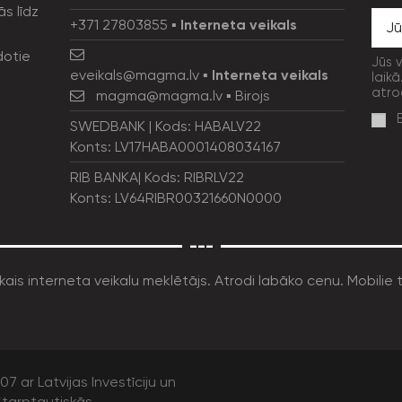
ās līdz
+371 27803855
▪
Interneta veikals
dotie
Jūs 
eveikals@magma.lv
▪
Interneta veikals
laikā
atro
magma@magma.lv
▪ Birojs
SWEDBANK | Kods: HABALV22
Konts: LV17HABA0001408034167
RIB BANKA| Kods: RIBRLV22
Konts: LV64RIBR00321660N0000
---
7 ar Latvijas Investīciju un
tarptautiskās