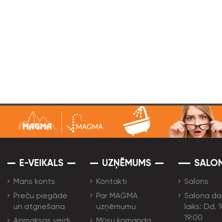
E-VEIKALS
UZŅĒMUMS
SALO
Mans konts
Kontakti
Salons
Preču piegāde
Par MAGMA
Salona da
un atgriešana
uzņēmumu
laiks: Dd. 
19:00
Apmaksas veidi
Mūsu komanda