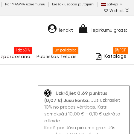
Par MAGMA uzņēmumu
Biežāk uzdotie jautājumi
Latvija
Wishlist (
0
)
Ienākt
Iepirkumu grozs:
līdz 60%
un palīdzība
PDF
Katalogs
Izpārdošana
Publiskās telpas
Uzkrājiet 0.69 punktus
Jūs uzkrāsiet
(0,07 €) Jūsu kontā.
10% no preces vērtības. Katri
samaksāti 10,00 € = 0,10 € uzkrāta
atlaide.
Kopā par Jūsu pirkuma grozi Jūs