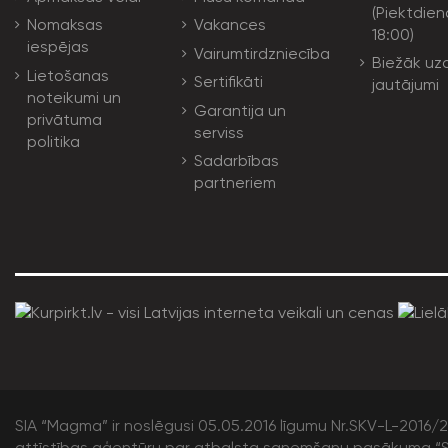
(Piektdien
Nomaksas
Vakances
18:00)
iespējas
Vairumtirdzniecība
Biežāk uz
Lietošanas
Sertifikāti
jautājumi
noteikumi un
Garantija un
privātuma
serviss
politika
Sadarbības
partneriem
SIA “Magma” ir noslēgusi 05.05.2016 līgumu Nr.SKV-L-2016/20
attīstības aģentūru par atbalsta saņemšanu pasākuma “S