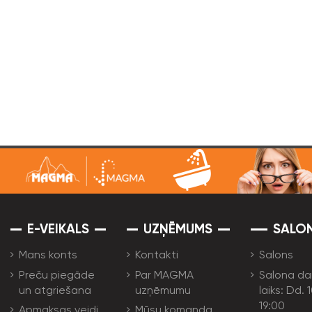
E-VEIKALS
UZŅĒMUMS
SALO
Mans konts
Kontakti
Salons
Preču piegāde
Par MAGMA
Salona da
un atgriešana
uzņēmumu
laiks: Dd. 
19:00
Apmaksas veidi
Mūsu komanda