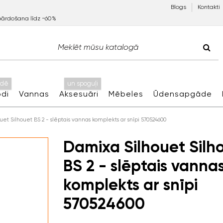
Blogs
Kontakti
pārdošana līdz −60%
idē
un spoguļi
di
Vannas
Aksesuāri
Mēbeles
Ūdensapgāde
et Silhouet BS 2 - slēptais vannas komplekts ar snīpi 570524600
Damixa Silhouet Silh
BS 2 - slēptais vanna
komplekts ar snīpi
570524600