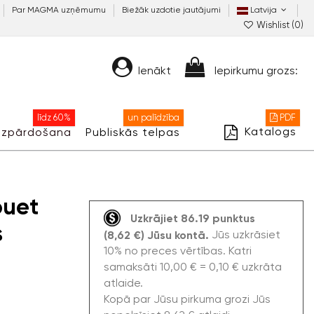
Par MAGMA uzņēmumu
Biežāk uzdotie jautājumi
Latvija
Wishlist (
0
)
Ienākt
Iepirkumu grozs:
līdz 60%
un palīdzība
PDF
Katalogs
Izpārdošana
Publiskās telpas
ouet
Uzkrājiet 86.19 punktus
s
Jūs uzkrāsiet
(8,62 €) Jūsu kontā.
10% no preces vērtības. Katri
samaksāti 10,00 € = 0,10 € uzkrāta
atlaide.
Kopā par Jūsu pirkuma grozi Jūs