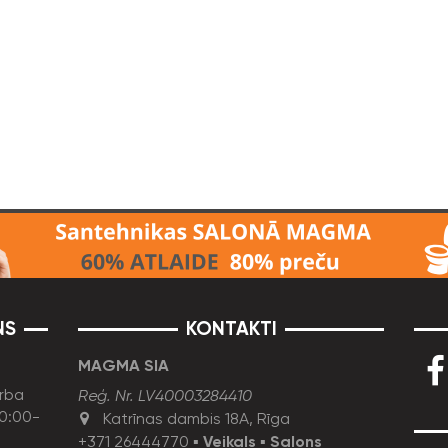
NS
KONTAKTI
MAGMA SIA
rba
Reģ. Nr. LV40003284410
10:00-
Katrīnas dambis 18A, Rīga
+371 26444770
▪
Veikals
▪
Salons