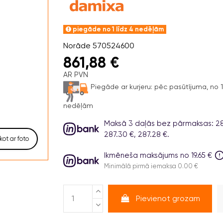
piegāde no 1 līdz 4 nedēļām
Norāde
570524600
861,88 €
AR PVN
Piegāde ar kurjeru:
pēc pasūtījuma, no 1 
nedēļām
Maksā 3 daļās bez pārmaksas: 28
287.30 €, 287.28 €.
kot ar foto
Ikmēneša maksājums no 19.65 €
Minimālā pirmā iemaksa 0.00 €
Pievienot grozam