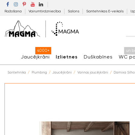
Ražošana
Vairumtirdzniecība
Salons
Santehnikas E-veikals
Iz
4000+
un b
Jaucējkrāni
Izlietnes
Duškabīnes
WC po
Santehnika
Plumbing
Jaucējkrāni
Vannas jaucējkrāni
Damixa Silhou