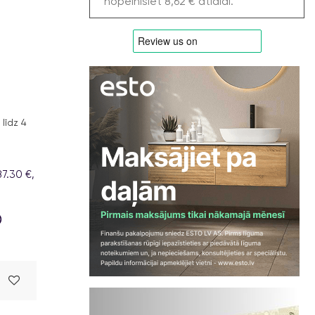
nopelnīsiet 8,62 € atlaidi.
līdz 4
7.30 €,