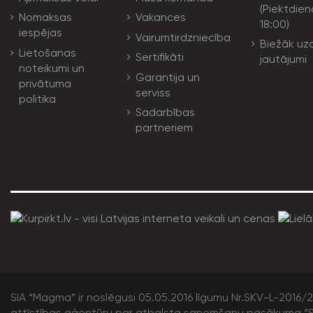
(Piektdien
Nomaksas
Vakances
18:00)
iespējas
Vairumtirdzniecība
Biežāk uz
Lietošanas
Sertifikāti
jautājumi
noteikumi un
Garantija un
privātuma
serviss
politika
Sadarbības
partneriem
SIA “Magma” ir noslēgusi 05.05.2016 līgumu Nr.SKV-L-2016/20
attīstības aģentūru par atbalsta saņemšanu pasākuma “S