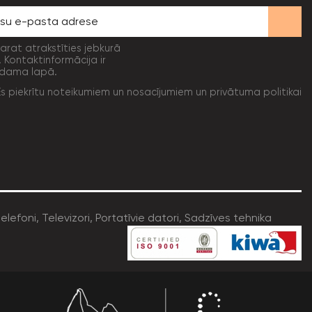
varat atrakstīties jebkurā
. Kontaktinformācija ir
dama lapā.
Es piekrītu noteikumiem un nosacījumiem un privātuma politikai