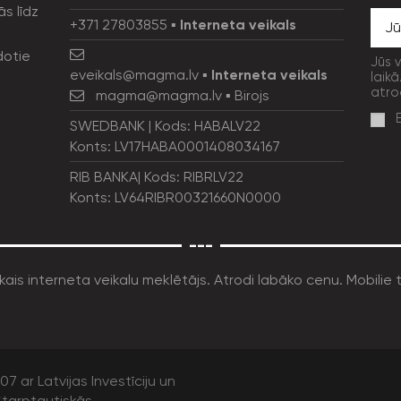
ās līdz
+371 27803855
▪
Interneta veikals
dotie
Jūs 
eveikals@magma.lv
▪
Interneta veikals
laikā
atro
magma@magma.lv
▪ Birojs
SWEDBANK | Kods: HABALV22
Konts: LV17HABA0001408034167
RIB BANKA| Kods: RIBRLV22
Konts: LV64RIBR00321660N0000
---
7 ar Latvijas Investīciju un
tarptautiskās