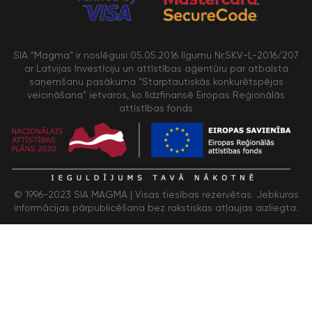
SIA “Magma” ir noslēgusi 05.05.2016 līgumu Nr.SKV-L-2016/207
ar Latvijas Investīciju un attīstības aģentūru par atbalsta
saņemšanu pasākuma “Starptautiskās konkurētspējas
veicināšana” ietvaros, ko līdzfinansē Eiropas Reģionālās
attīstības fonds
/>
© 1996-2023 SIA MAGMA |
Visas tiesības rezervētas. Jebkuras
informācijas pārpublicēšana bez rakstiskas atļaujas aizliegta.