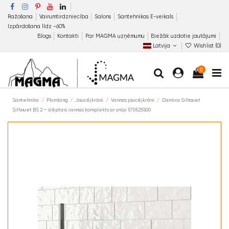
Ražošana
Vairumtirdzniecība
Salons
Santehnikas E-veikals
Izpārdošana līdz −60%
Blogs
Kontakti
Par MAGMA uzņēmumu
Biežāk uzdotie jautājumi
Latvija
Wishlist (
0
)
0
Santehnika
Plumbing
Jaucējkrāni
Vannas jaucējkrāni
Damixa Silhouet
Silhouet BS 2 — slēptais vannas komplekts ar snīpi 570525500