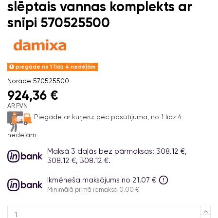
slēptais vannas komplekts ar
snīpi 570525500
piegāde no 1 līdz 4 nedēļām
Norāde
570525500
924,36 €
AR PVN
Piegāde ar kurjeru:
pēc pasūtījuma, no 1 līdz 4
nedēļām
Maksā 3 daļās bez pārmaksas: 308.12 €,
308.12 €, 308.12 €.
Ikmēneša maksājums no 21.07 €
Minimālā pirmā iemaksa 0.00 €