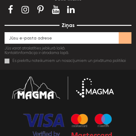
Ziņas
Jūs varat atrakstīties jebkurā laikā.
Kontaktinformācija ir atrodama lapā.
Es piekrītu noteikumiem un nosacījumiem un privātuma politikai