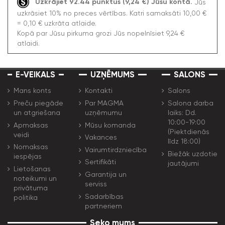
Uzkrājiet 92.44 punktus (9,24 €) Jūsu kontā.
Jūs
uzkrāsiet 10% no preces vērtības. Katri samaksāti 10,00 €
= 0,10 € uzkrāta atlaide.
Kopā par Jūsu pirkuma grozi Jūs nopelnīsiet 9,24 €
atlaidi.
E-VEIKALS
UZŅĒMUMS
SALONS
Mans konts
Kontakti
Salons
Preču piegāde
Par MAGMA
Salona darba
un atgriešana
uzņēmumu
laiks: Dd.
10:00-19:00
Apmaksas
Mūsu komanda
(Piektdienās
veidi
Vakances
līdz 18:00)
Nomaksas
Vairumtirdzniecība
Biežāk uzdotie
iespējas
Sertifikāti
jautājumi
Lietošanas
Garantija un
noteikumi un
serviss
privātuma
Sadarbības
politika
partneriem
Seko mums