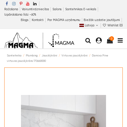
Ražošana
Vairumtirdzniecība
Salons
Santehnikas E-veikals
Izpārdošana līdz −60%
Blogs
Kontakti
Par MAGMA uzņēmumu
Biežāk uzdotie jautājumi
Latvija
Wishlist (
0
)
0
Santehnika
Plumbing
Jaucējkrāni
Virtuves jaucējkrāni
Damixa Pine
virtuves jaucējkrāns 170660000