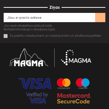
Ziņas
Jūs varat atrakstīties jebkurā laikā.
Kontaktinformācija ir atrodama lapā.
Es piekrītu noteikumiem un nosacījumiem un privātuma politikai