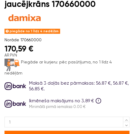
jaucējkrāns 170660000
piegāde no 1 līdz 4 nedēļām
Norāde
170660000
170,59 €
AR PVN
Piegāde ar kurjeru:
pēc pasūtījuma, no 1 līdz 4
nedēļām
Maksā 3 daļās bez pārmaksas: 56.87 €, 56.87 €,
56.85 €.
Ikmēneša maksājums no 3.89 €
Minimālā pirmā iemaksa 0.00 €