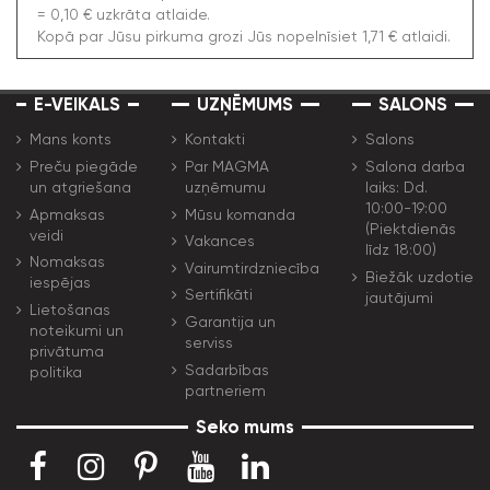
= 0,10 € uzkrāta atlaide.
Kopā par Jūsu pirkuma grozi Jūs nopelnīsiet 1,71 € atlaidi.
E-VEIKALS
UZŅĒMUMS
SALONS
Mans konts
Kontakti
Salons
Preču piegāde
Par MAGMA
Salona darba
un atgriešana
uzņēmumu
laiks: Dd.
10:00-19:00
Apmaksas
Mūsu komanda
(Piektdienās
veidi
Vakances
līdz 18:00)
Nomaksas
Vairumtirdzniecība
Biežāk uzdotie
iespējas
Sertifikāti
jautājumi
Lietošanas
Garantija un
noteikumi un
serviss
privātuma
Sadarbības
politika
partneriem
Seko mums