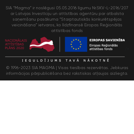
SIA “Magma” ir noslēgusi 05.05.2016 līgumu Nr.SKV-L-2016/207
ar Latvijas Investīciju un attīstības aģentūru par atbalsta
saņemšanu pasākuma “Starptautiskās konkurētspējas
veicināšana” ietvaros, ko līdzfinansē Eiropas Reģionālās
attīstības fonds
/>
© 1996-2023 SIA MAGMA |
Visas tiesības rezervētas. Jebkuras
informācijas pārpublicēšana bez rakstiskas atļaujas aizliegta.