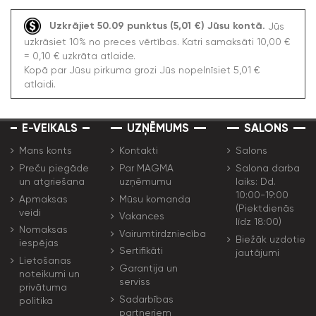
Uzkrājiet 50.09 punktus (5,01 €) Jūsu kontā.
Jūs
uzkrāsiet 10% no preces vērtības. Katri samaksāti 10,00 €
= 0,10 € uzkrāta atlaide.
Kopā par Jūsu pirkuma grozi Jūs nopelnīsiet 5,01 €
atlaidi.
E-VEIKALS
UZŅĒMUMS
SALONS
Mans konts
Kontakti
Salons
Preču piegāde
Par MAGMA
Salona darba
un atgriešana
uzņēmumu
laiks: Dd.
10:00-19:00
Apmaksas
Mūsu komanda
(Piektdienās
veidi
Vakances
līdz 18:00)
Nomaksas
Vairumtirdzniecība
Biežāk uzdotie
iespējas
Sertifikāti
jautājumi
Lietošanas
Garantija un
noteikumi un
serviss
privātuma
Sadarbības
politika
partneriem