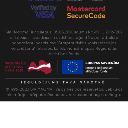
SIA “Magma” ir noslēgusi 05.05.2016 līgumu Nr.SKV-L-2016/207
ar Latvijas Investīciju un attīstības aģentūru par atbalsta
saņemšanu pasākuma “Starptautiskās konkurētspējas
veicināšana” ietvaros, ko līdzfinansē Eiropas Reģionālās
attīstības fonds
/>
© 1996-2023 SIA MAGMA |
Visas tiesības rezervētas. Jebkuras
informācijas pārpublicēšana bez rakstiskas atļaujas aizliegta.