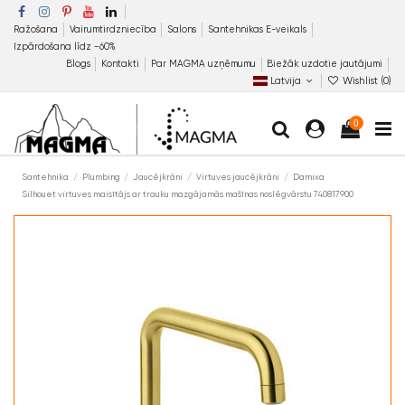
Ražošana
Vairumtirdzniecība
Salons
Santehnikas E-veikals
Izpārdošana līdz −60%
Blogs
Kontakti
Par MAGMA uzņēmumu
Biežāk uzdotie jautājumi
Latvija
Wishlist (
0
)
0
Santehnika
Plumbing
Jaucējkrāni
Virtuves jaucējkrāni
Damixa
Silhouet virtuves maisītājs ar trauku mazgājamās mašīnas noslēgvārstu 740817900