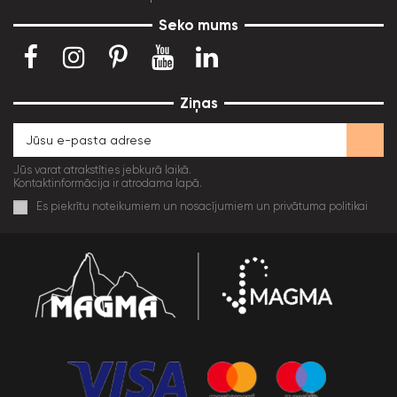
Seko mums
Ziņas
Jūs varat atrakstīties jebkurā laikā.
Kontaktinformācija ir atrodama lapā.
Es piekrītu noteikumiem un nosacījumiem un privātuma politikai