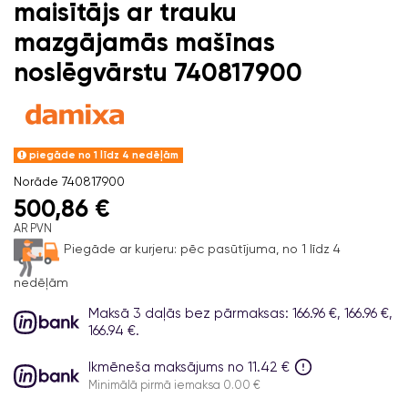
maisītājs ar trauku
mazgājamās mašīnas
noslēgvārstu 740817900
piegāde no 1 līdz 4 nedēļām
Norāde
740817900
500,86 €
AR PVN
Piegāde ar kurjeru:
pēc pasūtījuma, no 1 līdz 4
nedēļām
Maksā 3 daļās bez pārmaksas: 166.96 €, 166.96 €,
166.94 €.
Ikmēneša maksājums no 11.42 €
Minimālā pirmā iemaksa 0.00 €